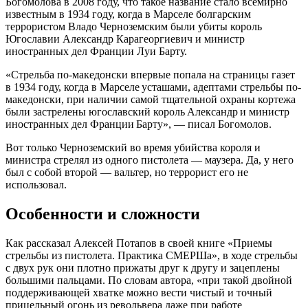
Богомолова в 2008 году, что такое название стало всемирно
известным в 1934 году, когда в Марселе болгарским
террористом Владо Черноземским были убиты король
Югославии Александр Карагеоргиевич и министр
иностранных дел Франции Луи Барту.
«Стрельба по-македонски впервые попала на страницы газет
в 1934 году, когда в Марселе усташами, адептами стрельбы по-
македонски, при наличии самой тщательной охраны кортежа
были застрелены югославский король Александр и министр
иностранных дел Франции Барту», — писал Богомолов.
Вот только Черноземский во время убийства короля и
министра стрелял из одного пистолета — маузера. Да, у него
был с собой второй — вальтер, но террорист его не
использовал.
Особенности и сложности
Как рассказал Алексей Потапов в своей книге «Приемы
стрельбы из пистолета. Практика СМЕРШа», в ходе стрельбы
с двух рук они плотно прижаты друг к другу и зацеплены
большими пальцами. По словам автора, «при такой двойной
поддерживающей хватке можно вести чистый и точный
прицельный огонь из револьвера даже при работе