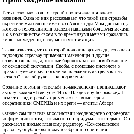
Есть несколько разных версий происхождения такого
названия. Одна из них рассказывает, что такой вид стрельбы
окрестили «македонским» из-за Александра Македонского, у
которого телохранители владели навыками боя двумя мечами.
Но в большинстве своем в то время двумя мечами сражались
лишь вынужденно, в случае отсутствия щита.
Также известно, что во второй половине девятнадцатого века
подобную стрельбу применяли македонцы и другие
славянские народы, которые боролись за свое освобождение
от османской оккупации. Якобы, с помощью пистолета в
правой руке они вели огонь на поражение, а стрельбой из
"ствола” в левой руке — на подавление.
Создание термина «стрельба по-македонски» приписывают
автору романа «В августе 44-го» Владимиру Богомолову. В
нем этот вид стрельбы применяют главные герои —
оперативники СМЕРШа и их враги — агенты Абвера.
Однако сам писатель впоследствии неоднократно опровергал
информацию о том, что именно он придумал этот термин. Он
рассказал в письме главному редактору «Комсомольской
правды», опубликованному в собрании сочинений