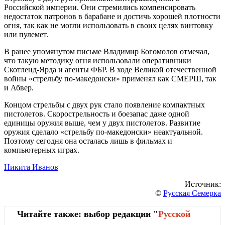
Российской империи. Они стремились компенсировать
недостаток патронов в барабане и достичь хорошей плотности
огня, так как не могли использовать в своих целях винтовку
или пулемет.
В ранее упомянутом письме Владимир Богомолов отмечал,
что такую методику огня использовали оперативники
Скотленд-Ярда и агенты ФБР. В ходе Великой отечественной
войны «стрельбу по-македонски» применял как СМЕРШ, так
и Абвер.
Концом стрельбы с двух рук стало появление компактных
пистолетов. Скорострельность и боезапас даже одной
единицы оружия выше, чем у двух пистолетов. Развитие
оружия сделало «стрельбу по-македонски» неактуальной.
Поэтому сегодня она осталась лишь в фильмах и
компьютерных играх.
Никита Иванов
Источник:
©
Русская Семерка
Читайте также: выбор редакции "
Русской