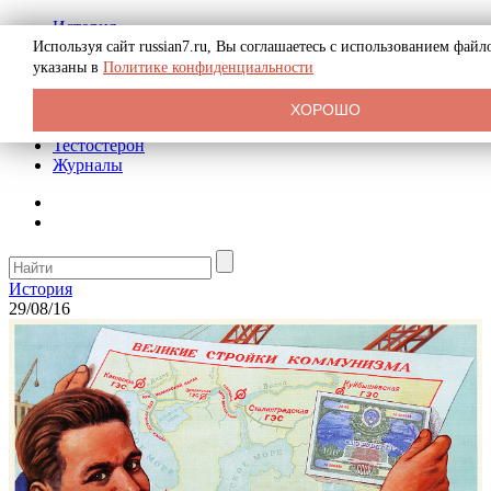
История
Биография
Используя сайт russian7.ru, Вы соглашаетесь с использованием фай
Криминал
указаны в
Политике конфиденциальности
Реклама на сайте
О сайте
ХОРОШО
Рекомендательные статьи
Тестостерон
Журналы
История
29/08/16