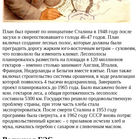
План был принят по инициативе Сталина в 1948 году после
засухи и свирепствовавшего голода 46-47 годов. План
включал создание лесных полос, которые должны были
преградить дорогу жарким юго-восточным ветрам – суховеям,
что позволило бы изменить климат. Лесополосы
планировалось разместить на площади в 120 миллионов
гектаров – именно столько занимают Англия, Италия,
Франция, Нидерланды и Бельгия вместе взятые. План также
включал строительство системы орошения, в ходе реализации
которой появилось 4 тысячи водохранилищ. Завершить
проект планировалось до 1965 года. Было высажено более 4
млн. гектаров леса, а общая протяженность лесополос
составила 5300 км. Государство решило продовольственную
проблему страны, при этом часть хлеба стала
экспортироваться. После смерти Сталина в 1953 году
программа была свернута, а в 1962 году СССР вновь потряс
продовольственный кризис – с прилавков исчезли хлеб и
мука, начались перебои с сахаром и сливочным маслом.