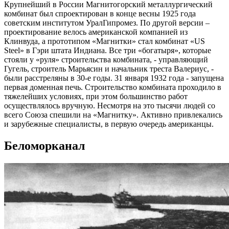
Крупнейший в России Магнитогорский металлургический
комбинат был спроектирован в конце весны 1925 года
советским институтом УралГипромез. По другой версии –
проектирование велось американской компанией из
Клинвуда, а прототипом «Магнитки» стал комбинат «US
Steel» в Гэри штата Индиана. Все три «богатыря», которые
стояли у «руля» строительства комбината, - управляющий
Гугель, строитель Марьясин и начальник треста Валериус, -
были расстреляны в 30-е годы. 31 января 1932 года - запущена
первая доменная печь. Строительство комбината проходило в
тяжелейших условиях, при этом большинство работ
осуществлялось вручную. Несмотря на это тысячи людей со
всего Союза спешили на «Магнитку». Активно привлекались
и зарубежные специалисты, в первую очередь американцы.
Беломорканал