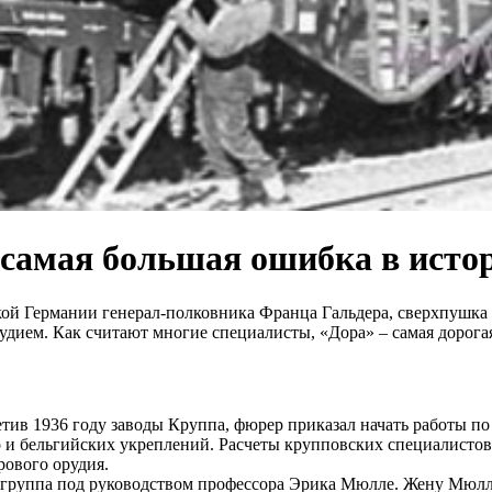
 самая большая ошибка в исто
й Германии генерал-полковника Франца Гальдера, сверхпушка «
удием. Как считают многие специалисты, «Дора» – самая дорога
ив 1936 году заводы Круппа, фюрер приказал начать работы по
и бельгийских укреплений. Расчеты крупповских специалистов
рового орудия.
 группа под руководством профессора Эрика Мюлле. Жену Мюлле