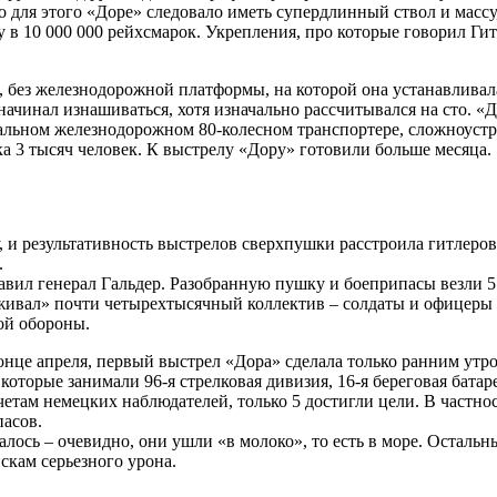
но для этого «Доре» следовало иметь супердлинный ствол и масс
 в 10 000 000 рейхсмарок. Укрепления, про которые говорил Гит
 без железнодорожной платформы, на которой она устанавливала
начинал изнашиваться, хотя изначально рассчитывался на сто. «
льном железнодорожном 80-колесном транспортере, сложноустро
а 3 тысяч человек. К выстрелу «Дору» готовили больше месяца.
 и результативность выстрелов сверхпушки расстроила гитлеров
.
ил генерал Гальдер. Разобранную пушку и боеприпасы везли 5
аживал» почти четырехтысячный коллектив – солдаты и офицеры 
ой обороны.
онце апреля, первый выстрел «Дора» сделала только ранним утро
которые занимали 96-я стрелковая дивизия, 16-я береговая батар
счетам немецких наблюдателей, только 5 достигли цели. В част
пасов.
лось – очевидно, они ушли «в молоко», то есть в море. Остальн
скам серьезного урона.