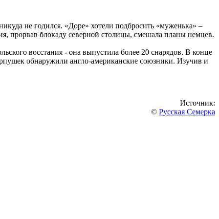
никуда не годился. «Доре» хотели подбросить «муженька» –
ия, прорвав блокаду северной столицы, смешала планы немцев.
льского восстания - она выпустила более 20 снарядов. В конце
перпушек обнаружили англо-американские союзники. Изучив и
Источник:
©
Русская Семерка