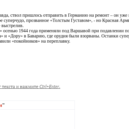
вда, ствол пришлось отправить в Германию на ремонт – он уже 
е суперчудо, прозванное «Толстым Густавом», - но Красная Арм
 выстрелив.
ру» осенью 1944 года применяли под Варшавой при подавлении по
а» и «Дору» в Баварию, где орудия были взорваны. Останки су
равили «покойников» на переплавку.
и
"