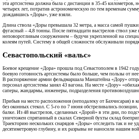
эта артсистема должна была с дистанции в 35-45 километров, 
четырех лет, потратив астрономическую по тем временам сумму
дождавшись «Доры», уже взяли.
Длина ствола «Доры превышала 32 метра, а масса самой пушки,
фугасный – 4,8 тонны. После пятнадцати выстрелов ствол уже 
неповоротливым сооружением – будучи укрепленной на специа
колеям путей. Систему в общей сложности обслуживали порядк
Севастопольский «вальс»
Боевое крещение «Дора» прошла под Севастополем в 1942 году,
боевую готовность артсистемы было больше, чем пользы от нее
В распоряжение армии фельдмаршала Манштейна «Дору» отправ
персонал артсистемы занял 43 вагона. На месте «Дору» «обих
саперы, жандармы, инженеры, подразделения противовоздушн
Прибыв на место расположения (неподалеку от Бахчисарая) в к
без оконных стекол. С 5-го по 7 июня обстреливались позиции, 
балке. Из 48 выстрелов, сделанных «Дорой» в эти дни, по под
уничтожен спрятанный в скалах Северной бухты склад боепри
Траекторию нескольких снарядов «Доры» отследить так и не уда
десятиметровую глубину, и их разрывы не наносили нашим вой