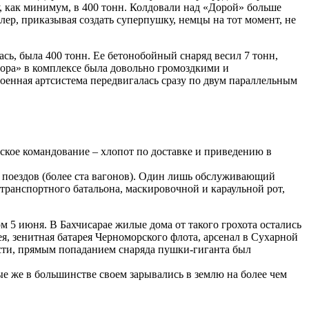
у, как минимум, в 400 тонн. Колдовали над «Дорой» больше
лер, приказывая создать суперпушку, немцы на тот момент, не
сь, была 400 тонн. Ее бетонобойный снаряд весил 7 тонн,
Дора» в комплексе была довольно громоздкими и
енная артсистема передвигалась сразу по двум параллельным
ское командование – хлопот по доставке и приведению в
 поездов (более ста вагонов). Один лишь обслуживающий
транспортного батальона, маскировочной и караульной рот,
м 5 июня. В Бахчисарае жилые дома от такого грохота остались
ея, зенитная батарея Черноморского флота, арсенал в Сухарной
ности, прямым попаданием снаряда пушки-гиганта был
ые же в большинстве своем зарывались в землю на более чем