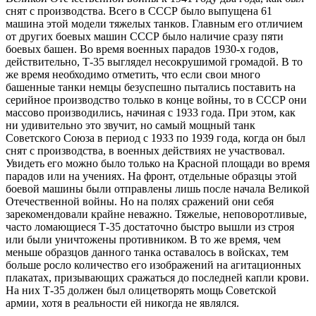
снят с производства. Всего в СССР было выпущена 61
машина этой модели тяжелых танков. Главным его отличием
от других боевых машин СССР было наличие сразу пяти
боевых башен. Во время военных парадов 1930-х годов,
действительно, Т-35 выглядел несокрушимой громадой. В то
же время необходимо отметить, что если свои много
башенные танки немцы безуспешно пытались поставить на
серийное производство только в конце войны, то в СССР они
массово производились, начиная с 1933 года. При этом, как
ни удивительно это звучит, но самый мощный танк
Советского Союза в период с 1933 по 1939 года, когда он был
снят с производства, в военных действиях не участвовал.
Увидеть его можно было только на Красной площади во время
парадов или на учениях. На фронт, отдельные образцы этой
боевой машины были отправлены лишь после начала Великой
Отечественной войны. Но на полях сражений они себя
зарекомендовали крайне неважно. Тяжелые, неповоротливые,
часто ломающиеся Т-35 достаточно быстро вышли из строя
или были уничтожены противником. В то же время, чем
меньше образцов данного танка оставалось в войсках, тем
больше росло количество его изображений на агитационных
плакатах, призывающих сражаться до последней капли крови.
На них Т-35 должен был олицетворять мощь Советской
армии, хотя в реальности ей никогда не являлся.