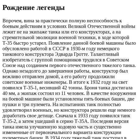
Рождение легенды
Впрочем, вина за практически полную неспособность к
боевым действиям в условиях Великой Отечественной войны
лежит не на экипаже танка или его конструкторах, а на
стремительной эволюции военной техники, в ходе которой
Т-35 быстро устарел. Появление данной боевой машины было
обусловлено работой в СССР в 1930-м году немецкого
танкового конструктора Эдварда Гротте. Талантливый
изобретатель с группой помощников трудился в Советском
Союзе над созданием первого отечественного тяжелого танка.
Однако незадолго до завершения работы, конструктор был
вежливо отправлен домой, а его работу продолжили
советские военные инженеры. В итоге к 1932 году на свет
появился Т-35-1, весивший 42 тонны. Броня танка достигала
40 мм, а экипаж состоял из 11 человек. В качестве вооружения
на боевой машине были установлены пять боевых башен, две
пушки и три пулемета. На испытаниях танк полностью
удовлетворил военных, но конструктора решили еще немного
доработать свое детище. Сначала к 1933 году появился танк
Т-35-2, а затем ушедший в серию Т-35А. Последняя версия
танка имела улучшенную ходовую часть и существенно
измененные от первоначального варианта конструкции
пулеметных башен. В 1934 году тяжелый танк поступил в