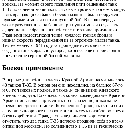
войска. На момент своего появления пяти башенный танк
Т-35 по огневой мощи являлся самым грозным танком в мире.
Пять вращающихся башен боевой машины были вооружены
пулеметами и могли вести круговой бой. В свою очередь,
также размещенные на башнях три пушки могли создавать
существенные бреши в живой силе и технике противника.
Главными недостатками танка, являлась тонкая броня и
низкая скорость передвижения из-за огромной массы танка.
Тем не менее, к 1941 году за прошедшие семь лет с его
создания танк морально устарел, хотя все еще и производил
впечатление серьезной боевой машины.
Боевое применение
В первые дни войны в частях Красной Армии насчитывалось
48 танков Т-35. В основном они находились на балансе 67-го
и 68-го танковых полков, а также 34-ой дивизии Киевского
военного округа. Едва началась война, командование Красной
Армии попыталось применить по назначению, никогда не
воевавшие до этого танки. Безуспешно. Тридцать пять из них
сломались по дороге на фронт, и лишь семь погибли во время
боевых действий. Правда, справедливости ради стоит
отметить, что два танка Т-35 неплохо проявили себя во время
битвы под Москвой. Но большинство Т-35 из-за технических