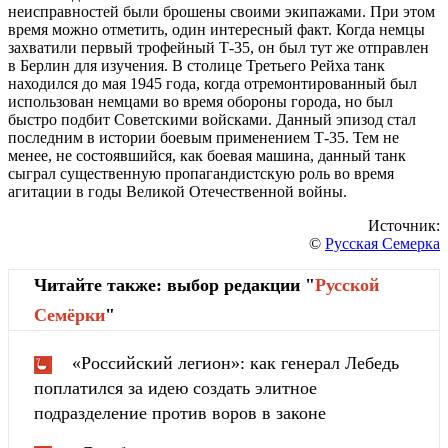
неисправностей были брошены своими экипажами. При этом
время можно отметить, один интересный факт. Когда немцы
захватили первый трофейный Т-35, он был тут же отправлен
в Берлин для изучения. В столице Третьего Рейха танк
находился до мая 1945 года, когда отремонтированный был
использован немцами во время обороны города, но был
быстро подбит Советскими войсками. Данный эпизод стал
последним в истории боевым применением Т-35. Тем не
менее, не состоявшийся, как боевая машина, данный танк
сыграл существенную пропагандистскую роль во время
агитации в годы Великой Отечественной войны.
Источник:
©
Русская Семерка
Читайте также: выбор редакции "
Русской
Cемёрки
"
«Российский легион»: как генерал Лебедь
поплатился за идею создать элитное
подразделение против воров в законе