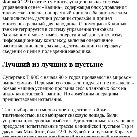
Фишкой Т-90 считается многофункциональная система
управления огнем «Калина», содержащая блок управления
тактического звена, панорамный прицел с баллистическим
вычислителем, датчики условий стрельбы и прицел
многоспектральный для наводчика. С помощью «Калины»
танк интегрируется в систему управления танковым
батальоном и может иметь оперативный доступ ко всему
информационному комплексу, включая оперативное
распознавание цели, захват, идентификацию и передачу
сведений о цели в поле зрения наводчика.
Лучший из лучших в пустыне
Супертанк Т-90С с начала 90-х годов продавался на мировом
рынке оружия. Первыми его заказали индусы и не пожалели –
боевая машина успешно проявила себя в танковых боях на
индо-пакистанской границе. Но армейским операциям
предшествовали испытания.
Танк выбирали из многих претендентов с той же
тщательностью, как выбирают скаковую лошадь. Были
устроены проверочные «забеги». Единственным, кто успешно
преодолел испытательные трассы в индийской пустыне Тар и
джунглях Малайзии, был Т-90. В Кувейте и пустыне Каракум