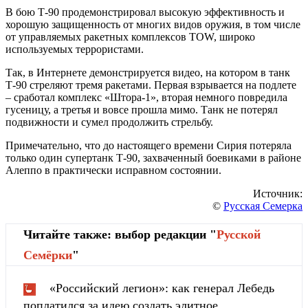
В бою Т-90 продемонстрировал высокую эффективность и
хорошую защищенность от многих видов оружия, в том числе
от управляемых ракетных комплексов TOW, широко
используемых террористами.
Так, в Интернете демонстрируется видео, на котором в танк
Т-90 стреляют тремя ракетами. Первая взрывается на подлете
– сработал комплекс «Штора-1», вторая немного повредила
гусеницу, а третья и вовсе прошла мимо. Танк не потерял
подвижности и сумел продолжить стрельбу.
Примечательно, что до настоящего времени Сирия потеряла
только один супертанк Т-90, захваченный боевиками в районе
Алеппо в практически исправном состоянии.
Источник:
©
Русская Семерка
Читайте также: выбор редакции "
Русской
Cемёрки
"
«Российский легион»: как генерал Лебедь
поплатился за идею создать элитное