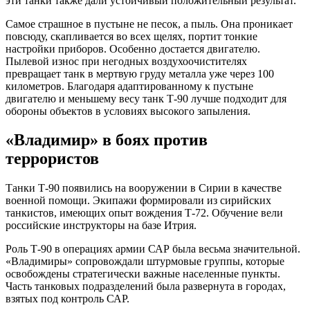
эти танки также дали устойчивый положительный результат.
Самое страшное в пустыне не песок, а пыль. Она проникает
повсюду, скапливается во всех щелях, портит тонкие
настройки приборов. Особенно достается двигателю.
Пылевой износ при негодных воздухоочистителях
превращает танк в мертвую груду металла уже через 100
километров. Благодаря адаптированному к пустыне
двигателю и меньшему весу танк Т-90 лучше подходит для
обороны объектов в условиях высокого запыления.
«Владимир» в боях против
террористов
Танки Т-90 появились на вооружении в Сирии в качестве
военной помощи. Экипажи формировали из сирийских
танкистов, имеющих опыт вождения Т-72. Обучение вели
российские инструкторы на базе Итрия.
Роль Т-90 в операциях армии САР была весьма значительной.
«Владимиры» сопровождали штурмовые группы, которые
освобождены стратегически важные населенные пункты.
Часть танковых подразделений была развернута в городах,
взятых под контроль САР.