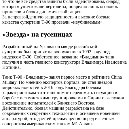
то что не все средства защиты были задействованы, снаряд,
которым уничтожали вертолеты, повредил лишь оголовок
прицелов и блоки динамической защиты.
За непревзойденную защищенность и высокие боевые
качества супертанк Т-90 прозвали «неубиваемым».
«Звезда» на гусеницах
Разработанный на Уралвагонзаводе российский
супертанк был принят на вооружение в 1992 году под
индексом Т-90. Собственное название «Владимир» танк
получил в честь главного конструктора Владимира Ивановича
Поткина.
Танк Т-90 «Владимир» занял первое место в рейтинге China
Military. По мнению экспертов портала, он стал звездой
мировых новостей в 2016 году. Благодаря боевым
характеристикам этот танк помог переломить ситуацию в
борьбе с исламистскими группировками в Сирии и заслужил
восхищение испытателей с Ближнего Востока.
Действительно, боевая машина разработана на базе
современных секретных технологий и оснащена новейшей
аппаратурой, что дает ей преимущество перед извечным
соперником американским танком M1 Abrams.