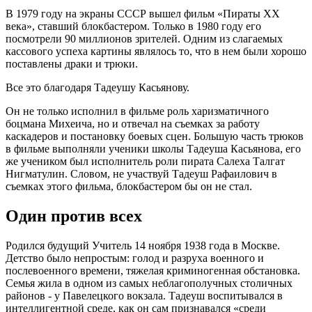
В 1979 году на экраны СССР вышел фильм «Пираты ХХ
века», ставший блокбастером. Только в 1980 году его
посмотрели 90 миллионов зрителей. Одним из слагаемых
кассового успеха картины являлось то, что в нем были хорошо
поставлены драки и трюки.
Все это благодаря Тадеушу Касьянову.
Он не только исполнил в фильме роль харизматичного
боцмана Михеича, но и отвечал на съемках за работу
каскадеров и постановку боевых сцен. Большую часть трюков
в фильме выполняли ученики школы Тадеуша Касьянова, его
же учеником был исполнитель роли пирата Салеха Талгат
Нигматулин. Словом, не участвуй Тадеуш Рафаилович в
съемках этого фильма, блокбастером бы он не стал.
Один против всех
Родился будущий Учитель 14 ноября 1938 года в Москве.
Детство было непростым: голод и разруха военного и
послевоенного времени, тяжелая криминогенная обстановка.
Семья жила в одном из самых неблагополучных столичных
районов - у Павелецкого вокзала. Тадеуш воспитывался в
интеллигентной среде, как он сам признавался «среди