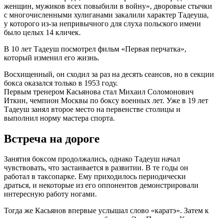
женщин, мужиков всех повыбили в войну», дворовые стычки
с многочисленными хулиганами закалили характер Тадеуша,
у которого из-за непривычного для слуха польского имени
было целых 14 кличек.
В 10 лет Тадеуш посмотрел фильм «Первая перчатка»,
который изменил его жизнь.
Восхищенный, он сходил за раз на десять сеансов, но в секции
бокса оказался только в 1953 году.
Первым тренером Касьянова стал Михаил Соломонович
Иткин, чемпион Москвы по боксу военных лет. Уже в 19 лет
Тадеуш занял второе место на первенстве столицы и
выполнил норму мастера спорта.
Встреча на дороге
Занятия боксом продолжались, однако Тадеуш начал
чувствовать, что застаивается в развитии. В те годы он
работал в таксопарке. Ему приходилось периодически
драться, и некоторые из его оппонентов демонстрировали
интересную работу ногами.
Тогда же Касьянов впервые услышал слово «каратэ». Затем к