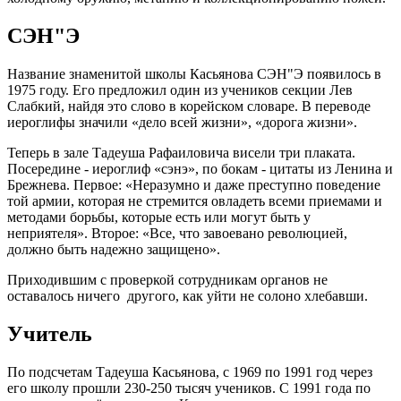
СЭН"Э
Название знаменитой школы Касьянова CЭН"Э появилось в
1975 году. Его предложил один из учеников секции Лев
Слабкий, найдя это слово в корейском словаре. В переводе
иероглифы значили «дело всей жизни», «дорога жизни».
Теперь в зале Тадеуша Рафаиловича висели три плаката.
Посередине - иероглиф «сэнэ», по бокам - цитаты из Ленина и
Брежнева. Первое: «Неразумно и даже преступно поведение
той армии, которая не стремится овладеть всеми приемами и
методами борьбы, которые есть или могут быть у
неприятеля». Второе: «Все, что завоевано революцией,
должно быть надежно защищено».
Приходившим с проверкой сотрудникам органов не
оставалось ничего другого, как уйти не солоно хлебавши.
Учитель
По подсчетам Тадеуша Касьянова, с 1969 по 1991 год через
его школу прошли 230-250 тысяч учеников. С 1991 года по