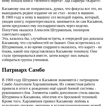
нему попала книга «зеленого берета» Эда Паркера «Каратэ».
Касьянову она не понравилась, думал, что фокусы все это, но
выкидывать редкое издание он не стал - возил в машине.
В 1969 году к нему в машину сел молодой парень, который,
увидев книгу, поринтересовался, занимается ли сам Касьянов,
затем предложил ему поспарринговать через неделю.
Попутчик оказался Алексеем Штурминым, пионером
советского каратэ.
Эта, казалось бы, случайная встреча, в очередной раз доказала
Касьянову, что случайностей не бывает. Они встретились со
Штурминым, и во время спарринга оказалось, что каратэ - не
блажь, какой она представлялась Касьянову поначалу. Они
стали тренироваться вместе, затем вокруг них начала
собираться группа учеников.
Патриарх Самбо
В 1969 году Штурмин и Касьянов знакомятся с патриархом
Самбо Анатолием Харлампиевым. Их совместная работа
привела в итоге к рождению ещё одной боевой системы -
рукопашного боя. Элементы самбо дополнили стиль школы
Штурмина и Касьянова, обогатив его бросковой техникой.
Кроме того, Харлампиев привил Касьянову любовь к
холодному оружию, метанию и коллекционированию ножей.