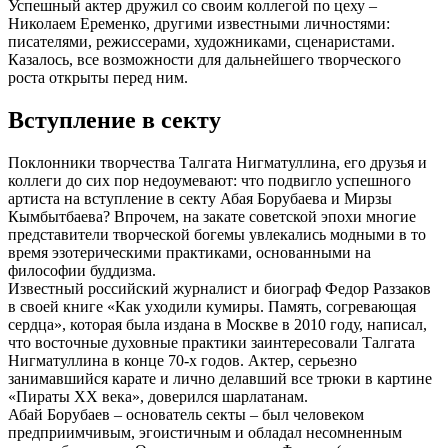
Успешный актер дружил со своим коллегой по цеху –
Николаем Еременко, другими известными личностями:
писателями, режиссерами, художниками, сценаристами.
Казалось, все возможности для дальнейшего творческого
роста открыты перед ним.
Вступление в секту
Поклонники творчества Талгата Нигматуллина, его друзья и
коллеги до сих пор недоумевают: что подвигло успешного
артиста на вступление в секту Абая Борубаева и Мирзы
Кымбытбаева? Впрочем, на закате советской эпохи многие
представители творческой богемы увлекались модными в то
время эзотерическими практиками, основанными на
философии буддизма.
Известный российский журналист и биограф Федор Раззаков
в своей книге «Как уходили кумиры. Память, согревающая
сердца», которая была издана в Москве в 2010 году, написал,
что восточные духовные практики заинтересовали Талгата
Нигматуллина в конце 70-х годов. Актер, серьезно
занимавшийся карате и лично делавший все трюки в картине
«Пираты ХХ века», доверился шарлатанам.
Абай Борубаев – основатель секты – был человеком
предприимчивым, эгоистичным и обладал несомненным