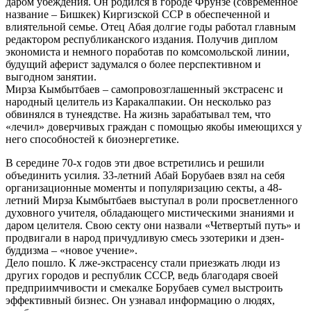
даром убеждения. Он родился в городе Фрунзе (современное
название – Бишкек) Киргизской ССР в обеспеченной и
влиятельной семье. Отец Абая долгие годы работал главным
редактором республиканского издания. Получив диплом
экономиста и немного поработав по комсомольской линии,
будущий аферист задумался о более перспективном и
выгодном занятии.
Мирза Кымбытбаев – самопровозглашенный экстрасенс и
народный целитель из Каракалпакии. Он несколько раз
обвинялся в тунеядстве. На жизнь зарабатывал тем, что
«лечил» доверчивых граждан с помощью якобы имеющихся у
него способностей к биоэнергетике.
В середине 70-х годов эти двое встретились и решили
объединить усилия. 33-летний Абай Борубаев взял на себя
организационные моменты и популяризацию секты, а 48-
летний Мирза Кымбытбаев выступал в роли просветленного
духовного учителя, обладающего мистическими знаниями и
даром целителя. Свою секту они назвали «Четвертый путь» и
продвигали в народ причудливую смесь эзотерики и дзен-
буддизма – «новое учение».
Дело пошло. К лже-экстрасенсу стали приезжать люди из
других городов и республик СССР, ведь благодаря своей
предприимчивости и смекалке Борубаев сумел выстроить
эффективный бизнес. Он узнавал информацию о людях,