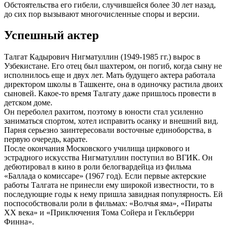
Обстоятельства его гибели, случившейся более 30 лет назад,
до сих пор вызывают многочисленные споры и версии.
Успешный актер
Талгат Кадырович Нигматуллин (1949-1985 гг.) вырос в
Узбекистане. Его отец был шахтером, он погиб, когда сыну не
исполнилось еще и двух лет. Мать будущего актера работала
директором школы в Ташкенте, она в одиночку растила двоих
сыновей. Какое-то время Талгату даже пришлось провести в
детском доме.
Он переболел рахитом, поэтому в юности стал усиленно
заниматься спортом, хотел исправить осанку и внешний вид.
Парня серьезно заинтересовали восточные единоборства, в
первую очередь, карате.
После окончания Московского училища циркового и
эстрадного искусства Нигматуллин поступил во ВГИК. Он
дебютировал в кино в роли белогвардейца из фильма
«Баллада о комиссаре» (1967 год). Если первые актерские
работы Талгата не принесли ему широкой известности, то в
последующие годы к нему пришла завидная популярность. Ей
поспособствовали роли в фильмах: «Волчья яма», «Пираты
ХХ века» и «Приключения Тома Сойера и Гекльберри
Финна».