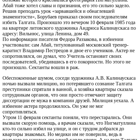
Абай тоже хотел славы и признания, его это сильно задело.
Решив преподать урок «зарвавшейся и обнаглевшей
знаменитости», Борубаев приказал своим последователям
избить Талгата. Произошло это вечером 10 февраля 1985 года
на квартире литовского художника Андрюса Калинаускаса по
адресу: Вильнюс, улица Ленина, дом 49.
По информации писателя Федора Раззакова, в избиении
участвовали: сам Абай, титулованный московский тренер-
каратист Владимир Пестрецов и двое его учеников. Актер не
сопротивлялся, он думал, что Учитель остановит своих
последователей, убедившись в его покорности. Но этого не
произошло. Сектанты вошли в раж.
Обеспокоенные шумом, соседи художника А.В. Калинаускаса
ночью вызвали милицию, но потерявшего сознание Талгата
преступники спрятали в ванной, а хозяйка квартиры сказала
сотрудникам органов, что они просто отмечают защиту
диссертации ее мужа в компании друзей. Милиция уехала. А
избиение актера продолжилось. Он уже не мог
сопротивляться.
Утром 11 февраля сектанты поняли, что перестарались. Они
вызвали скорую помощь, а врачам сказали, что Нигматуллина
кто-то сильно избил на улице, и он с трудом добрался до
квартиры знакомых. Но медики им не поверили, ведь в
подъезде не нашлось ни одной капли крови. А на теле Талгата