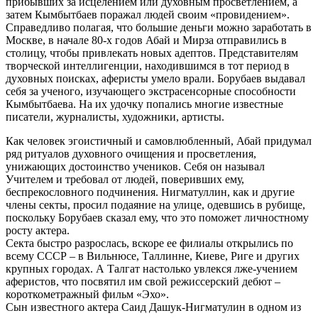
прибывших за исцелением или духовным просветлением, а
затем Кымбытбаев поражал людей своим «провидением».
Справедливо полагая, что большие деньги можно заработать в
Москве, в начале 80-х годов Абай и Мирза отправились в
столицу, чтобы привлекать новых адептов. Представителям
творческой интеллигенции, находившимся в тот период в
духовных поисках, аферисты умело врали. Борубаев выдавал
себя за ученого, изучающего экстрасенсорные способности
Кымбытбаева. На их удочку попались многие известные
писатели, журналисты, художники, артисты.
Как человек эгоистичный и самовлюбленный, Абай придумал
ряд ритуалов духовного очищения и просветления,
унижающих достоинство учеников. Себя он называл
Учителем и требовал от людей, поверивших ему,
беспрекословного подчинения. Нигматуллин, как и другие
члены секты, просил подаяние на улице, одевшись в рубище,
поскольку Борубаев сказал ему, что это поможет личностному
росту актера.
Секта быстро разрослась, вскоре ее филиалы открылись по
всему СССР – в Вильнюсе, Таллинне, Киеве, Риге и других
крупных городах. А Талгат настолько увлекся лже-учением
аферистов, что посвятил им свой режиссерский дебют –
короткометражный фильм «Эхо».
Сын известного актера Саид Дашук-Нигматулин в одном из