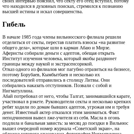
своих интервью пояснил, что секту его отец вступил, потому
что находился в духовных поисках, стремился к познанию
высшей истины и искал совершенства.
Гибель
В начале 1985 года члены вильнюсского филиала решили
отделиться от секты, перестав платить взносы «на развитие
общего дела», которые шли в карман Абаю и Мирзе.
Аферисты собирали деньги с адептов, обещая открыть
Институт изучения человека, который якобы раздвинет
границы между наукой и экстрасенсорикой.
Отказ одного из филиалов мог пагубно отразиться на бизнесе,
поэтому Борубаев, Кымбытбаев и несколько их
последователей отправились в столицу Литвы. Они
собирались наказать отступников. Позвали с собой и
Нигматуллина.
Абай потребовал от него, чтобы Талгат, занимавшийся карате,
участвовал в рэкете. Руководители секты и несколько крепких
ребят ходили по домам бывших адептов, угрожая им и требуя
денег. Известный актер отказался этим заниматься. Факт
неподчинения вывел лже-учителя из себя. Масла в огонь
подлила и банальная зависть: за месяц до поездки в Вильнюс
вышел очередной номер журнала «Советский экран», на
обложке которого красовалась фотография Нигматуллина.