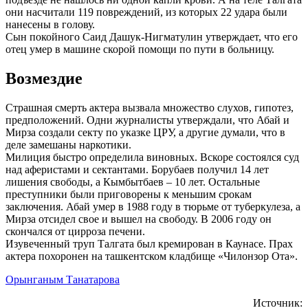
они насчитали 119 повреждений, из которых 22 удара были
нанесены в голову.
Сын покойного Саид Дашук-Нигматулин утверждает, что его
отец умер в машине скорой помощи по пути в больницу.
Возмездие
Страшная смерть актера вызвала множество слухов, гипотез,
предположений. Одни журналисты утверждали, что Абай и
Мирза создали секту по указке ЦРУ, а другие думали, что в
деле замешаны наркотики.
Милиция быстро определила виновных. Вскоре состоялся суд
над аферистами и сектантами. Борубаев получил 14 лет
лишения свободы, а Кымбытбаев – 10 лет. Остальные
преступники были приговорены к меньшим срокам
заключения. Абай умер в 1988 году в тюрьме от туберкулеза, а
Мирза отсидел свое и вышел на свободу. В 2006 году он
скончался от цирроза печени.
Изувеченный труп Талгата был кремирован в Каунасе. Прах
актера похоронен на ташкентском кладбище «Чилонзор Ота».
Орынганым Танатарова
Источник: