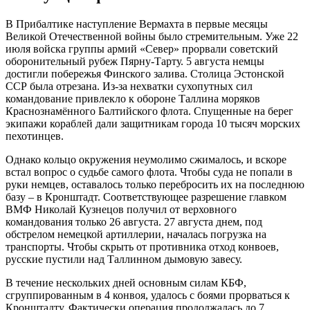
В Прибалтике наступление Вермахта в первые месяцы
Великой Отечественной войны было стремительным. Уже 22
июля войска группы армий «Север» прорвали советский
оборонительный рубеж Пярну-Тарту. 5 августа немцы
достигли побережья Финского залива. Столица Эстонской
ССР была отрезана. Из-за нехватки сухопутных сил
командование привлекло к обороне Таллина моряков
Краснознамённого Балтийского флота. Спущенные на берег
экипажи кораблей дали защитникам города 10 тысяч морских
пехотинцев.
Однако кольцо окружения неумолимо сжималось, и вскоре
встал вопрос о судьбе самого флота. Чтобы суда не попали в
руки немцев, оставалось только перебросить их на последнюю
базу – в Кронштадт. Соответствующее разрешение главком
ВМФ Николай Кузнецов получил от верховного
командования только 26 августа. 27 августа днем, под
обстрелом немецкой артиллерии, началась погрузка на
транспорты. Чтобы скрыть от противника отход конвоев,
русские пустили над Таллинном дымовую завесу.
В течение нескольких дней основным силам КБФ,
сгруппированным в 4 конвоя, удалось с боями прорваться к
Кронштадту. Фактически операция продолжалась до 7