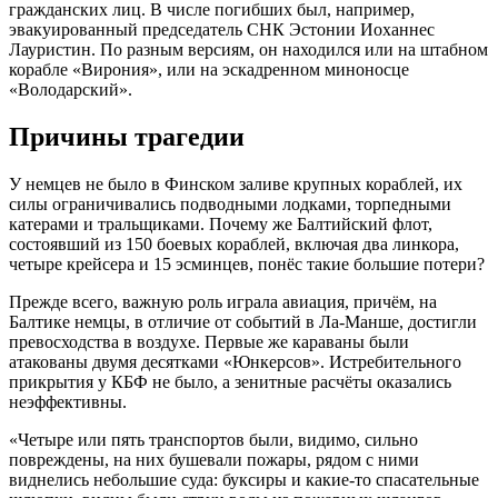
гражданских лиц. В числе погибших был, например,
эвакуированный председатель СНК Эстонии Иоханнес
Лауристин. По разным версиям, он находился или на штабном
корабле «Вирония», или на эскадренном миноносце
«Володарский».
Причины трагедии
У немцев не было в Финском заливе крупных кораблей, их
силы ограничивались подводными лодками, торпедными
катерами и тральщиками. Почему же Балтийский флот,
состоявший из 150 боевых кораблей, включая два линкора,
четыре крейсера и 15 эсминцев, понёс такие большие потери?
Прежде всего, важную роль играла авиация, причём, на
Балтике немцы, в отличие от событий в Ла-Манше, достигли
превосходства в воздухе. Первые же караваны были
атакованы двумя десятками «Юнкерсов». Истребительного
прикрытия у КБФ не было, а зенитные расчёты оказались
неэффективны.
«Четыре или пять транспортов были, видимо, сильно
повреждены, на них бушевали пожары, рядом с ними
виднелись небольшие суда: буксиры и какие-то спасательные