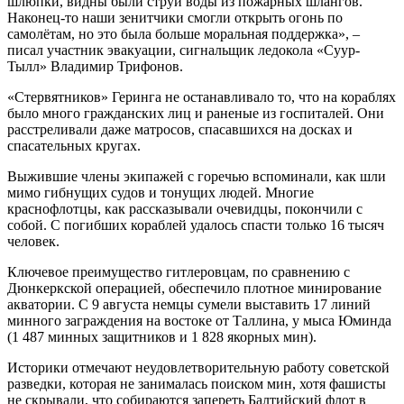
шлюпки, видны были струи воды из пожарных шлангов.
Наконец-то наши зенитчики смогли открыть огонь по
самолётам, но это была больше моральная поддержка», –
писал участник эвакуации, сигнальщик ледокола «Суур-
Тылл» Владимир Трифонов.
«Стервятников» Геринга не останавливало то, что на кораблях
было много гражданских лиц и раненые из госпиталей. Они
расстреливали даже матросов, спасавшихся на досках и
спасательных кругах.
Выжившие члены экипажей с горечью вспоминали, как шли
мимо гибнущих судов и тонущих людей. Многие
краснофлотцы, как рассказывали очевидцы, покончили с
собой. С погибших кораблей удалось спасти только 16 тысяч
человек.
Ключевое преимущество гитлеровцам, по сравнению с
Дюнкеркской операцией, обеспечило плотное минирование
акватории. С 9 августа немцы сумели выставить 17 линий
минного заграждения на востоке от Таллина, у мыса Юминда
(1 487 минных защитников и 1 828 якорных мин).
Историки отмечают неудовлетворительную работу советской
разведки, которая не занималась поиском мин, хотя фашисты
не скрывали, что собираются запереть Балтийский флот в