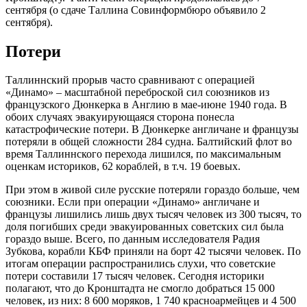
сентября (о сдаче Таллина Совинформбюро объявило 2
сентября).
Потери
Таллиннский прорыв часто сравнивают с операцией
«Динамо» – масштабной переброской сил союзников из
французского Дюнкерка в Англию в мае-июне 1940 года. В
обоих случаях эвакуирующаяся сторона понесла
катастрофические потери. В Дюнкерке англичане и французы
потеряли в общей сложности 284 судна. Балтийский флот во
время Таллиннского перехода лишился, по максимальным
оценкам историков, 62 кораблей, в т.ч. 19 боевых.
При этом в живой силе русские потеряли гораздо больше, чем
союзники. Если при операции «Динамо» англичане и
французы лишились лишь двух тысяч человек из 300 тысяч, то
доля погибших среди эвакуированных советских сил была
гораздо выше. Всего, по данным исследователя Радия
Зубкова, корабли КБФ приняли на борт 42 тысячи человек. По
итогам операции распространились слухи, что советские
потери составили 17 тысяч человек. Сегодня историки
полагают, что до Кронштадта не смогло добраться 15 000
человек, из них: 8 600 моряков, 1 740 красноармейцев и 4 500