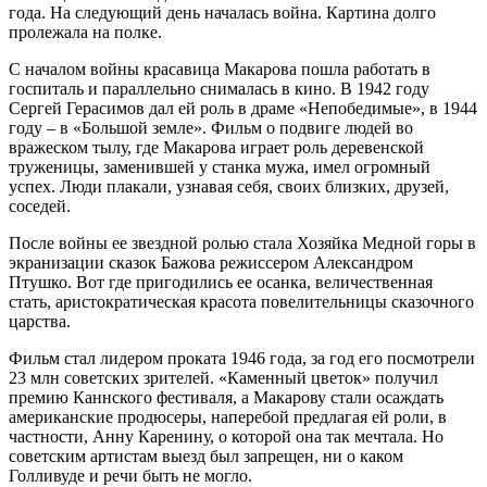
года. На следующий день началась война. Картина долго
пролежала на полке.
С началом войны красавица Макарова пошла работать в
госпиталь и параллельно снималась в кино. В 1942 году
Сергей Герасимов дал ей роль в драме «Непобедимые», в 1944
году – в «Большой земле». Фильм о подвиге людей во
вражеском тылу, где Макарова играет роль деревенской
труженицы, заменившей у станка мужа, имел огромный
успех. Люди плакали, узнавая себя, своих близких, друзей,
соседей.
После войны ее звездной ролью стала Хозяйка Медной горы в
экранизации сказок Бажова режиссером Александром
Птушко. Вот где пригодились ее осанка, величественная
стать, аристократическая красота повелительницы сказочного
царства.
Фильм стал лидером проката 1946 года, за год его посмотрели
23 млн советских зрителей. «Каменный цветок» получил
премию Каннского фестиваля, а Макарову стали осаждать
американские продюсеры, наперебой предлагая ей роли, в
частности, Анну Каренину, о которой она так мечтала. Но
советским артистам выезд был запрещен, ни о каком
Голливуде и речи быть не могло.