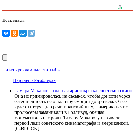
Поделиться:
Читать рекламные статьи! »
Партнер «Рамблера»
Тамара Макарова: главная аристократка советского кино
Она не гримировалась на съемках, чтобы донести через
естественность всю палитру эмоций до зрителя. От ее
красоты терял дар речи иранский шах, а американские
продюсеры заманивали в Голливуд, обещая
монументальные роли. Тамару Макарову называли
первой леди советского кинематографа и американкой.
[С-BLOCK]