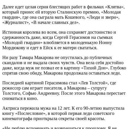
Далее идет целая серия блестящих работ в фильмах «Клятва»,
который принес ей вторую Сталинскую премию, «Молодая
гвардия», где она сыграла мать Кошевого, «Люди и звери»,
«Журналист», «В начале славных дел».
Истинная королева во всем, она сохраняет достоинство и
сдержанность даже, когда Сергей Герасимов на съемках
«Молодой гвардии» влюбляется в молоденькую Нонну
Мордюкову и едет в Ейск к ее матери свататься.
Ни разу Тамара Макарова не опустилась до публичных
скандалов и не выдала своих чувств. Она вела себя достойно
даже, когда муж не позвал ее в картину «Тихий Дон». Глубоко
спрятав свою обиду, Макарова продолжала оставаться леди.
Последней картиной Герасимова стал «Лев Толстой», где
режиссер сам играет писателя, а Макарова – супругу
Толстого, Софью Андреевну. После этого Макарова перестает
сниматься в кино.
Актриса пережила мужа на 12 лет. К его 90-летию выпустила
книгу «Послесловие», в которой первая леди советского
кинематографа приоткрыла секреты своей красоты.
«Не люблю вспоминать и возвращаться к прошлому. Я не