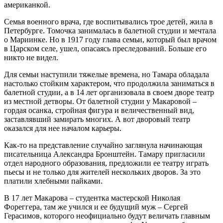
американкой.
Семья военного врача, где воспитывались трое детей, жила в
Петербурге. Томочка занималась в балетной студии и мечтала
о Мариинке. Но в 1917 году глава семьи, который был врачом
в Царском селе, ушел, опасаясь преследований. Больше его
никто не видел.
Для семьи наступили тяжелые времена, но Тамара обладала
настолько стойким характером, что продолжила заниматься в
балетной студии, а в 14 лет организовала в своем дворе театр
из местной детворы. От балетной студии у Макаровой –
гордая осанка, стройная фигура и величественный вид,
заставлявший замирать многих. А вот дворовый театр
оказался для нее началом карьеры.
Как-то на представление случайно заглянула начинающая
писательница Александра Бронштейн. Тамару пригласили
отдел народного образования, предложили ее театру играть
пьесы и не только для жителей нескольких дворов. За это
платили хлебными пайками.
В 17 лет Макарова – студентка мастерской Николая
Фореггера, там же учился и ее будущий муж – Сергей
Герасимов, которого неофициально будут величать главным