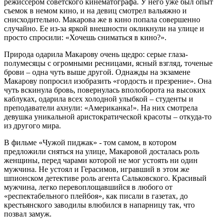
режиссером советского кинематографа. У него уже был опыт
съемок в немом кино, и на девиц смотрел вальяжно и
снисходительно. Макарова же в кино попала совершенно
случайно. Ее из-за яркой внешности окликнули на улице и
просто спросили: «Хочешь сниматься в кино?».
Природа одарила Макарову очень щедро: серые глаза-
полумесяцы с огромными ресницами, ясный взгляд, точеные
брови – одна чуть выше другой. Однажды на экзамене
Макарову попросил изобразить «гордость и презрение». Она
чуть вскинула бровь, повернулась вполоборота на высоких
каблуках, одарила всех холодной улыбкой – студенты и
преподаватели ахнули: «Американка!». На них смотрела
девушка уникальной аристократической красоты – откуда-то
из другого мира.
В фильме «Чужой пиджак» - том самом, в котором
предложили сняться на улице, Макаровой досталась роль
женщины, перед чарами которой не мог устоять ни один
мужчина. Не устоял и Герасимов, игравший в этом же
шпионском детективе роль агента Сальковского. Красивый
мужчина, легко перевоплощавшийся в любого от
«респектабельного плейбоя», как писали в газетах, до
крестьянского заводилы влюбился в напарницу так, что
позвал замуж.