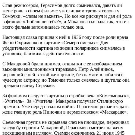
Став режиссером, Герасимов долго сомневался, давать ли
жене роль в своем фильме: уж слишком трезвая голова у
Томочки, «слезы не выжать». Но все же рискнул и дал ей роль
в фильме «Люблю ли тебя?», и Макарова сыграла так, что из
всего фильма запоминалась только она.
Настоящая слава пришла к ней в 1936 году после роли врача
Жени Охрименко в картине «Семеро смелых». Для
убедительности картина из жизни полярников снималась в
условиях, близким к действительности.
С Макаровой брали пример, открытки с ее изображением
выходили миллионными тиражами. Петр Алейников,
игравший с ней в этой же картине, без памяти влюбился в
чудесную актрису, но Томочка только смеялась и шутила: она
предана своему Сережке.
За фильмом следуют картины о стройке века «Комсомольск»,
«Учитель». За «Учителя» Макарова получает Сталинскую
премию. Уже перед началом войны Герасимов решается дать
жене главную роль Ниночки в лермонтовском «Маскараде».
Съемочная группа не скрывала слез на площадке, переживая
за судьбу героини Макаровой, Герасимов смотрел на жену
восхищенным взглядом. Съемки окончились 21 июня 1945