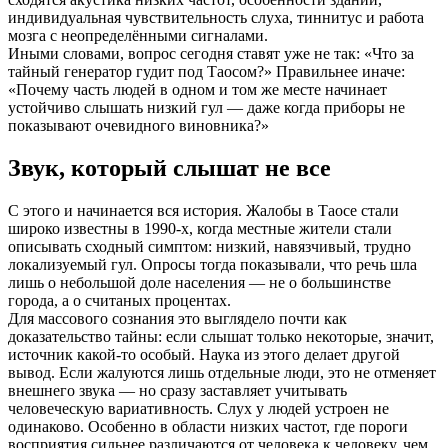
индивидуальная чувствительность слуха, тиннитус и работа
мозга с неопределёнными сигналами.
Иными словами, вопрос сегодня ставят уже не так: «Что за
тайный генератор гудит под Таосом?» Правильнее иначе:
«Почему часть людей в одном и том же месте начинает
устойчиво слышать низкий гул — даже когда приборы не
показывают очевидного виновника?»
Звук, который слышат не все
С этого и начинается вся история. Жалобы в Таосе стали
широко известны в 1990-х, когда местные жители стали
описывать сходный симптом: низкий, навязчивый, трудно
локализуемый гул. Опросы тогда показывали, что речь шла
лишь о небольшой доле населения — не о большинстве
города, а о считаных процентах.
Для массового сознания это выглядело почти как
доказательство тайны: если слышат только некоторые, значит,
источник какой-то особый. Наука из этого делает другой
вывод. Если жалуются лишь отдельные люди, это не отменяет
внешнего звука — но сразу заставляет учитывать
человеческую вариативность. Слух у людей устроен не
одинаково. Особенно в области низких частот, где пороги
восприятия сильнее различаются от человека к человеку, чем