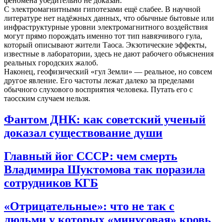
феномена убедительно не доказан.
С электромагнитными гипотезами ещё слабее. В научной
литературе нет надёжных данных, что обычные бытовые или
инфраструктурные уровни электромагнитного воздействия
могут прямо порождать именно тот тип навязчивого гула,
который описывают жители Таоса. Экзотические эффекты,
известные в лаборатории, здесь не дают рабочего объяснения
реальных городских жалоб.
Наконец, геофизический «гул Земли» — реальное, но совсем
другое явление. Его частоты лежат далеко за пределами
обычного слухового восприятия человека. Путать его с
таосским случаем нельзя.
Фантом ДНК: как советский ученый
доказал существование души
Главный йог СССР: чем смерть
Владимира Шуктомова так поразила
сотрудников КГБ
«Отрицательные»: что не так с
людьми у которых «минусовая» кровь