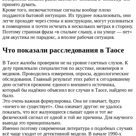
принято думать.
Кроме того, низкочастотные сигналы вообще плохо
поддаются бытовой интуиции. Их труднее локализовать, они
легче проходят через стены и конструкции, могут усиливаться
в помещении и почти исчезать в нескольких метрах в сторону.
Поэтому странная фраза «в спальне слышу, а на улице — нет»
для акустика не парадокс, а вполне рабочая ситуация.
Что показали расследования в Таосе
В Таосе жалобы проверяли не на уровне газетных слухов. К
делу привлекали специалистов по акустике, инженеров и
медиков. Проводились измерения, опросы, аудиологические
обследования. Главный результат этих работ к сегодняшнему
дню остаётся прежним: единого внешнего источника,
который бы надёжно объяснил все случаи в Таосе, найдено не
было.
Это очень важная формулировка. Она не означает, будто
«ничего не существует». Она означает другое: не удалось
показать, что все жалующиеся слышат один и тот же
физический сигнал от одной и той же причины. Для научного
вывода это принципиально.
Именно поэтому современная литература о подобных случаях
всё чаще уходит от детективной модели. В начале 1990-х