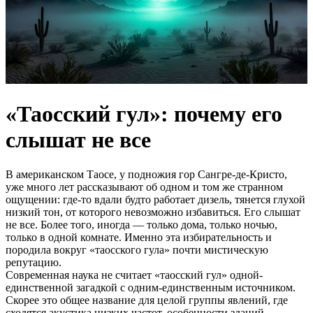
«Таосский гул»: почему его
слышат не все
В американском Таосе, у подножия гор Сангре-де-Кристо,
уже много лет рассказывают об одном и том же странном
ощущении: где-то вдали будто работает дизель, тянется глухой
низкий тон, от которого невозможно избавиться. Его слышат
не все. Более того, иногда — только дома, только ночью,
только в одной комнате. Именно эта избирательность и
породила вокруг «таосского гула» почти мистическую
репутацию.
Современная наука не считает «таосский гул» одной-
единственной загадкой с одним-единственным источником.
Скорее это общее название для целой группы явлений, где
сходятся акустика низких частот, особенности зданий,