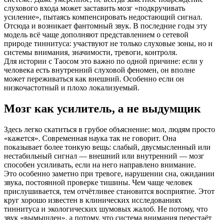
слухового входа может заставить мозг «подкручивать
усиление», пытаясь компенсировать недостающий сигнал.
Отсюда и возникает фантомный звук. В последние годы эту
модель всё чаще дополняют представлением о сетевой
природе тиннитуса: участвуют не только слуховые зоны, но и
системы внимания, значимости, тревоги, контроля.
Для истории с Таосом это важно по одной причине: если у
человека есть внутренний слуховой феномен, он вполне
может переживаться как внешний. Особенно если он
низкочастотный и плохо локализуемый.
Мозг как усилитель, а не выдумщик
Здесь легко скатиться в грубое объяснение: мол, людям просто
«кажется». Современная наука так не говорит. Она
показывает более тонкую вещь: слабый, двусмысленный или
нестабильный сигнал — внешний или внутренний — мозг
способен усиливать, если на него направлено внимание.
Это особенно заметно при тревоге, нарушении сна, ожидании
звука, постоянной проверке тишины. Чем чаще человек
прислушивается, тем отчётливее становится восприятие. Этот
круг хорошо известен в клинических исследованиях
тиннитуса и экологических шумовых жалоб. Не потому, что
звук «вымышлен», а потому, что система внимания перестаёт