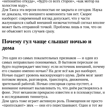
«непонятно откуда», «будто со всех сторон», «как мотор на
холостом ходу».
Для Таоса эта версия полностью не закрыта и сегодня. Наука
не доказала, что внешнего компонента там нет. Скорее
наоборот: современный взгляд допускает, что у части
жалующихся слабый внешний низкочастотный сигнал вполне
может быть отправной точкой. Проблема лишь в том, что он
не объясняет всех случаев сразу.
Почему гул чаще слышат ночью и
дома
Это один из самых показательных признаков — и один из
самых неправильно понимаемых. В бытовом пересказе он
будто подтверждает мистику: если источник внешний, почему
его слышно именно ночью? На деле всё как раз наоборот.
Ночью падает уровень маскирующего шума. Днём мозг занят
потоком звуков, разговоров, транспорта, движением,
зрительной работой. Ночью сенсорная сцена пустеет, а
внимание начинает вылавливать то, что днём растворялось в
фоне. Этот механизм прекрасно известен и в психоакустике, и
в исследованиях тиннитуса.
Дом здесь тоже играет активную роль. Помещения не просто
«пропускают» звук — они его перестраивают. Один и тот же