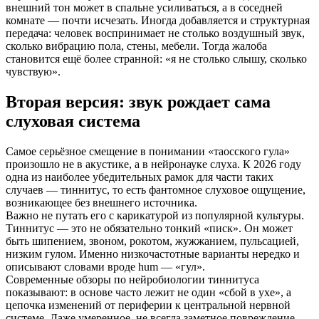
внешний тон может в спальне усиливаться, а в соседней
комнате — почти исчезать. Иногда добавляется и структурная
передача: человек воспринимает не столько воздушный звук,
сколько вибрацию пола, стены, мебели. Тогда жалоба
становится ещё более странной: «я не столько слышу, сколько
чувствую».
Вторая версия: звук рождает сама
слуховая система
Самое серьёзное смещение в понимании «таосского гула»
произошло не в акустике, а в нейронауке слуха. К 2026 году
одна из наиболее убедительных рамок для части таких
случаев — тиннитус, то есть фантомное слуховое ощущение,
возникающее без внешнего источника.
Важно не путать его с карикатурой из популярной культуры.
Тиннитус — это не обязательно тонкий «писк». Он может
быть шипением, звоном, рокотом, жужжанием, пульсацией,
низким гулом. Именно низкочастотные варианты нередко и
описывают словами вроде hum — «гул».
Современные обзоры по нейробиологии тиннитуса
показывают: в основе часто лежит не один «сбой в ухе», а
цепочка изменений от периферии к центральной нервной
системе. Даже умеренное, не всегда заметное повреждение