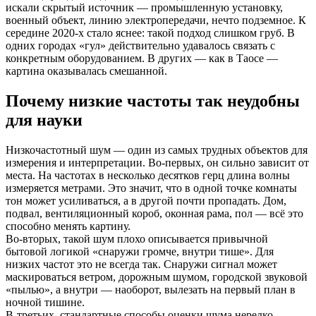
искали скрытый источник — промышленную установку,
военный объект, линию электропередачи, нечто подземное. К
середине 2020-х стало яснее: такой подход слишком груб. В
одних городах «гул» действительно удавалось связать с
конкретным оборудованием. В других — как в Таосе —
картина оказывалась смешанной.
Почему низкие частоты так неудобны
для науки
Низкочастотный шум — один из самых трудных объектов для
измерения и интерпретации. Во-первых, он сильно зависит от
места. На частотах в несколько десятков герц длина волны
измеряется метрами. Это значит, что в одной точке комнаты
тон может усиливаться, а в другой почти пропадать. Дом,
подвал, вентиляционный короб, оконная рама, пол — всё это
способно менять картину.
Во-вторых, такой шум плохо описывается привычной
бытовой логикой «снаружи громче, внутри тише». Для
низких частот это не всегда так. Снаружи сигнал может
маскироваться ветром, дорожным шумом, городской звуковой
«пылью», а внутри — наоборот, вылезать на первый план в
ночной тишине.
В-третьих, стандартные способы оценки шума нередко