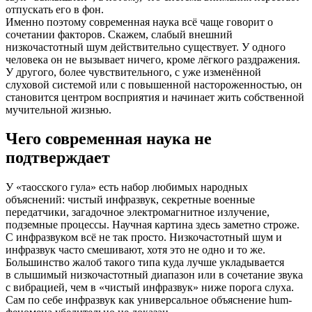
отпускать его в фон.
Именно поэтому современная наука всё чаще говорит о
сочетании факторов. Скажем, слабый внешний
низкочастотный шум действительно существует. У одного
человека он не вызывает ничего, кроме лёгкого раздражения.
У другого, более чувствительного, с уже изменённой
слуховой системой или с повышенной настороженностью, он
становится центром восприятия и начинает жить собственной
мучительной жизнью.
Чего современная наука не
подтверждает
У «таосского гула» есть набор любимых народных
объяснений: чистый инфразвук, секретные военные
передатчики, загадочное электромагнитное излучение,
подземные процессы. Научная картина здесь заметно строже.
С инфразвуком всё не так просто. Низкочастотный шум и
инфразвук часто смешивают, хотя это не одно и то же.
Большинство жалоб такого типа куда лучше укладывается
в слышимый низкочастотный диапазон или в сочетание звука
с вибрацией, чем в «чистый инфразвук» ниже порога слуха.
Сам по себе инфразвук как универсальное объяснение hum-