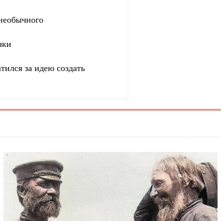
 необычного
чки
тился за идею создать