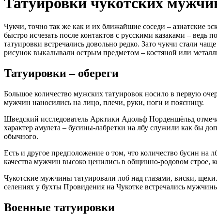
Татуировки чукотских мужчи
Чукчи, точно так же как и их ближайшие соседи – азиатские э
быстро исчезать после контактов с русскими казаками – ведь п
татуировки встречались довольно редко. Зато чукчи стали чащ
рисунок выкалывали острым предметом – костяной или металли
Татуировки – обереги
Большое количество мужских татуировок носило в первую очер
мужчин наносились на лицо, плечи, руки, ноги и поясницу.
Шведский исследователь Арктики Адольф Норденшёльд отмечал
характер амулета – бусины-лабретки на лбу служили как бы до
обычного.
Есть и другое предположение о том, что количество бусин на л
качества мужчин высоко ценились в общинно-родовом строе, к
Чукотские мужчины татуировали лоб над глазами, виски, щеки
селениях у бухты Провидения на Чукотке встречались мужчины,
Военные татуировки