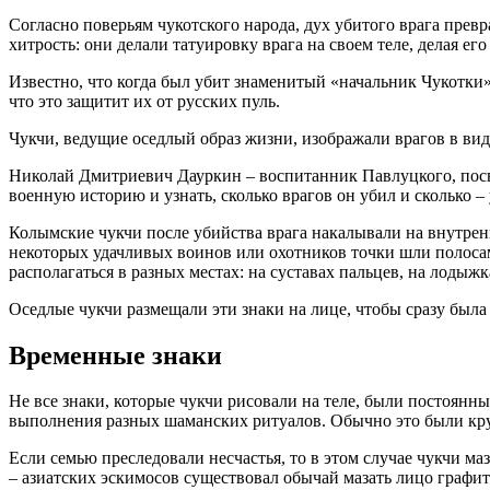
Согласно поверьям чукотского народа, дух убитого врага прев
хитрость: они делали татуировку врага на своем теле, делая ег
Известно, что когда был убит знаменитый «начальник Чукотки
что это защитит их от русских пуль.
Чукчи, ведущие оседлый образ жизни, изображали врагов в вид
Николай Дмитриевич Дауркин – воспитанник Павлуцкого, посвя
военную историю и узнать, сколько врагов он убил и сколько – 
Колымские чукчи после убийства врага накалывали на внутренн
некоторых удачливых воинов или охотников точки шли полосами
располагаться в разных местах: на суставах пальцев, на лодыжк
Оседлые чукчи размещали эти знаки на лице, чтобы сразу был
Временные знаки
Не все знаки, которые чукчи рисовали на теле, были постоян
выполнения разных шаманских ритуалов. Обычно это были круг
Если семью преследовали несчастья, то в этом случае чукчи м
– азиатских эскимосов существовал обычай мазать лицо графито