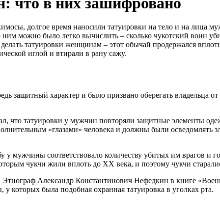
н: что в них зашифровано
скимосы, долгое время наносили татуировки на тело и на лица 
о ним можно было легко вычислить – сколько чукотский воин уби
е делать татуировки женщинам – этот обычай продержался вплот
ческой иглой и втирали в рану сажу.
едь защитный характер и было призвано оберегать владельца от 
, что татуировки у мужчин повторяли защитные элементы одеж
полнительным «глазами» человека и должны были осведомлять злы
бу у мужчины соответствовало количеству убитых им врагов и го
оторым чукчи жили вплоть до XX века, и поэтому чукчи старали
. Этнограф Александр Константинович Нефедкин в книге «Военно
 у которых была подобная охранная татуировка в уголках рта.