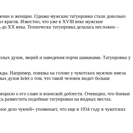
мужчин и женщин. Однако мужские татуировки стали довольно
л врагов. Известно, что уже в XVIII веке мужские
ь до XX века. Технически татуировка делалась несложно –
злых духов, зверей и наведения порчи шаманами. Татуировки у
ды. Например, повязка на голове у чукотских мужчин имела
х духов kelet о том, что такой человек видит больше
ворило о его славе и воинской доблести. Очевидно, что боевые
сь разместить подобные татуировки на видных местах.
е дело чукчей» упоминает, что еще в 1934 году в чукотских