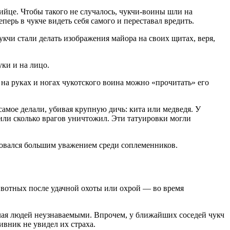
бийце. Чтобы такого не случалось, чукчи-воины шли на
еперь в чукче видеть себя самого и переставал вредить.
чи стали делать изображения майора на своих щитах, веря,
уки и на лицо.
на руках и ногах чукотского воина можно «прочитать» его
самое делали, убивая крупную дичь: кита или медведя. У
или сколько врагов уничтожил. Эти татуировки могли
ьзовался большим уважением среди соплеменников.
ивотных после удачной охоты или охрой — во время
делая людей неузнаваемыми. Впрочем, у ближайших соседей чукч
ивник не увидел их страха.