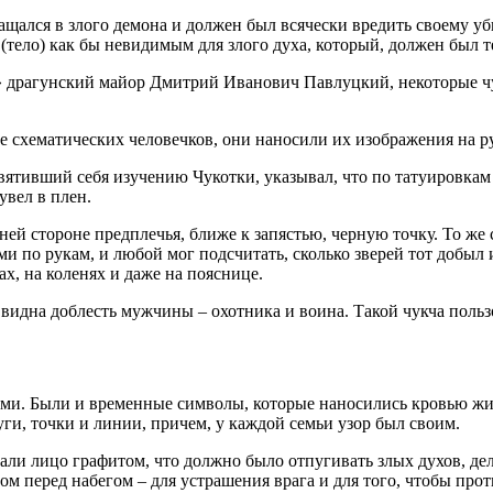
ращался в злого демона и должен был всячески вредить своему у
о (тело) как бы невидимым для злого духа, который, должен был т
» драгунский майор Дмитрий Иванович Павлуцкий, некоторые чук
е схематических человечков, они наносили их изображения на р
тивший себя изучению Чукотки, указывал, что по татуировкам 
увел в плен.
ей стороне предплечья, ближе к запястью, черную точку. То же 
 по рукам, и любой мог подсчитать, сколько зверей тот добыл 
ах, на коленях и даже на пояснице.
а видна доблесть мужчины – охотника и воина. Такой чукча пол
ными. Были и временные символы, которые наносились кровью ж
и, точки и линии, причем, у каждой семьи узор был своим.
азали лицо графитом, что должно было отпугивать злых духов, 
м перед набегом – для устрашения врага и для того, чтобы прот