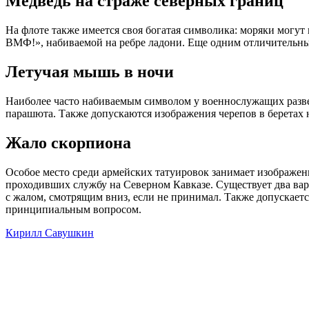
Медведь на страже северных границ
На флоте также имеется своя богатая символика: моряки могут
ВМФ!», набиваемой на ребре ладони. Еще одним отличительным
Летучая мышь в ночи
Наиболее часто набиваемым символом у военнослужащих развед
парашюта. Также допускаются изображения черепов в беретах н
Жало скорпиона
Особое место среди армейских татуировок занимает изображен
проходивших службу на Северном Кавказе. Существует два вар
с жалом, смотрящим вниз, если не принимал. Также допускаетс
принципиальным вопросом.
Кирилл Савушкин