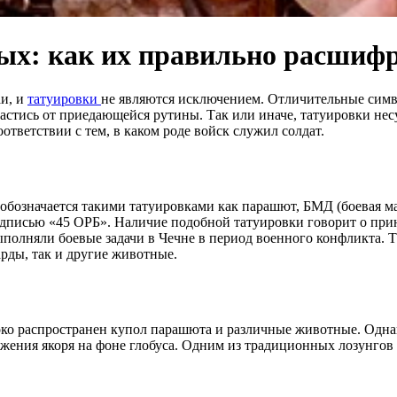
ных: как их правильно расшиф
аи, и
татуировки
не являются исключением. Отличительные симво
астись от приедающейся рутины. Так или иначе, татуировки нес
тветствии с тем, в каком роде войск служил солдат.
бозначается такими татуировками как парашют, БМД (боевая ма
дписью «45 ОРБ». Наличие подобной татуировки говорит о при
полняли боевые задачи в Чечне в период военного конфликта. 
арды, так и другие животные.
о распространен купол парашюта и различные животные. Однако
ения якоря на фоне глобуса. Одним из традиционных лозунгов м