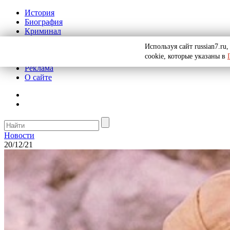
История
Биография
Криминал
СССР
Используя сайт russian7.r
Тайны
cookie, которые указаны в
Рекомендации
Реклама
О сайте
Новости
20/12/21