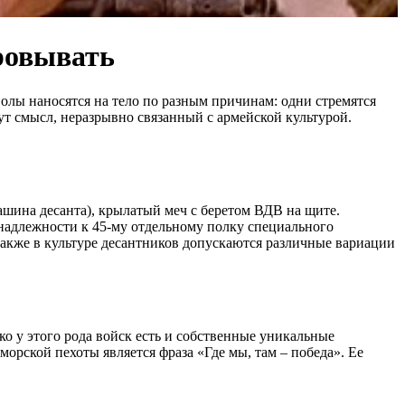
ровывать
лы наносятся на тело по разным причинам: одни стремятся
ут смысл, неразрывно связанный с армейской культурой.
шина десанта), крылатый меч с беретом ВДВ на щите.
надлежности к 45-му отдельному полку специального
Также в культуре десантников допускаются различные вариации
 у этого рода войск есть и собственные уникальные
орской пехоты является фраза «Где мы, там – победа». Ее