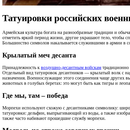
Татуировки российских воен
Армейская культура богата на разнообразные традиции и обыч
отметить яркий период жизни, другие украшают тело, чтобы сп
Большинство символов накалывается служившими в армии в соо
Крылатый меч десанта
Принадлежность к
воздушно-десантным войскам
традиционно о
Отдельный вид татуировок десантников — крылатый волк с на
назначения. Военнослужащие этого соединения чаще других вы
животных в голубых беретах: это могут быть как тигры и леоп
Где мы, там – победа
Морпехи используют схожую с десантниками символику: широк
татуировки: дельфин, выпрыгивающий из воды, а также изображ
также часто набивают прошедшие службу морпехи.