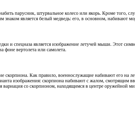
 набить парусник, штурвальное колесо или якорь. Кроме того, 
 знаком является белый медведь: его, в основном, набивают мо
ки и спецназа является изображение летучей мыши. Этот симво
а фоне вертолета или самолета.
ие скорпиона. Как правило, военнослужащие набивают его на лев
ианта изображения: скорпиона набивают с жалом, смотрящим вве
я вариация со скорпионом, находящимся в центре оружейной миш