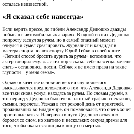
осталась неизвестной.
«Я сказал себе навсегда»
Если верить прессе, до гибели Александр Дедюшко дважды
побывал в автомобильных авариях. В одной из них Дедюшко
попросту заснул за рулем, но в самый опасный момент
очнулся и сумел среагировать. Журналист и кандидат в
мастера спорта по автоспорту Юрий Гейко в своей книге
«Легкий способ бросить дурить за рулем» вспоминал, что
актер говорил ему: «…с тех пор я сказал себе навсегда: хочешь
спать – остановись, поспи. Сейчас я не имею права на такие
глупости – у меня семья».
Однако в качестве основной версии случившегося
высказывается предположение о том, что Александр Дедюшко
все-таки снова уснул, находясь за рулем. По словам друзей, в
тот период у Дедюшко был очень плотный график: спектакли,
съемки, перелеты. Уезжая в тот роковой день от приятелей,
проживавших во Владимире, он пожаловался, что очень хочет
просто выспаться. Наверняка в пути Дедюшко отчаянно
боролся со сном, но хватило и нескольких секунд дремы для
того, чтобы оказаться лицом к лицу со смертью.