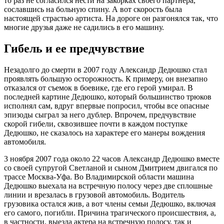
то раз не согласился нести на закорках своего партнера,
сославшись на больную спину. А вот скорость была
настоящей страстью артиста. На дороге он разгонялся так, что
многие друзья даже не садились в его машину.
Гибель и ее предчувствие
Незадолго до смерти в 2007 году Александр Дедюшко стал
проявлять большую осторожность. К примеру, он внезапно
отказался от съемок в боевике, где его герой умирал. В
последней картине Дедюшко, который большинство трюков
исполнял сам, вдруг впервые попросил, чтобы все опасные
эпизоды сыграл за него дублер. Впрочем, предчувствие
скорой гибели, сквозившее почти в каждом поступке
Дедюшко, не сказалось на характере его манеры вождения
автомобиля.
3 ноября 2007 года около 22 часов Александр Дедюшко вместе
со своей супругой Светланой и сыном Дмитрием двигался по
трассе Москва-Уфа. Во Владимирской области машина
Дедюшко выехала на встречную полосу через две сплошные
линии и врезалась в грузовой автомобиль. Водитель
грузовика остался жив, а вот члены семьи Дедюшко, включая
его самого, погибли. Причина трагического происшествия, а,
в частности, выезда актера на встречную полосу, так и