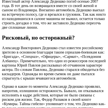
Известный актер Александр Дедюшко погиб осенью 2007
года. В тот день он возвращался вместе со своей женой и
сыном из Владимира. Внезапно автомобиль Дедюшко выехал
на встречную полосу, где и врезался в грузовик. Так как никто
из находившихся в салоне машины не выжил, остается только
строить догадки о том, что же заставило Дедюшко пересечь
две сплошные линии.
Рисковый, но осторожный?
Александр Викторович Дедюшко стал известен российскому
зрителю в основном благодаря таким сериалам-боевикам как:
«Бригада», «Спецназ», «Офицеры», «Сармат», «Псевдоним
Албанец». Примечательно, что один из режиссеров последней
картины Юрий Павлов рассказывал об отчаянном характере
актера. По словам Павлова, Дедюшко старался обходиться без
каскадеров. Однажды во время съемок он даже пытался
спрыгнуть с крыши мчавшегося автомобиля.
Однако в какие-то моменты Александр Дедюшко проявлял,
напротив, излишнюю осторожность. Бывало, он отказывался
исполнять в кадре действия, которые не были связаны с
риском для жизни. Так, Федор Раззаков в своей книге
«Кумиры. Тайны гибели» упоминает о том, что Дедюшко как-