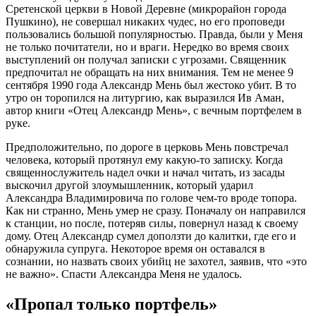
Сретенской церкви в Новой Деревне (микрорайон города
Пушкино), не совершал никаких чудес, но его проповеди
пользовались большой популярностью. Правда, были у Меня
не только почитатели, но и враги. Нередко во время своих
выступлений он получал записки с угрозами. Священник
предпочитал не обращать на них внимания. Тем не менее 9
сентября 1990 года Александр Мень был жестоко убит. В то
утро он торопился на литургию, как выразился Ив Аман,
автор книги «Отец Александр Мень», с вечным портфелем в
руке.
Предположительно, по дороге в церковь Мень повстречал
человека, который протянул ему какую-то записку. Когда
священнослужитель надел очки и начал читать, из засады
выскочил другой злоумышленник, который ударил
Александра Владимировича по голове чем-то вроде топора.
Как ни странно, Мень умер не сразу. Поначалу он направился
к станции, но после, потеряв силы, повернул назад к своему
дому. Отец Александр сумел доползти до калитки, где его и
обнаружила супруга. Некоторое время он оставался в
сознании, но назвать своих убийц не захотел, заявив, что «это
не важно». Спасти Александра Меня не удалось.
«Пропал только портфель»