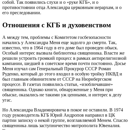
собой. Так появились слухи и о «руке КГБ», и о
противостоянии отца Александра церковным иерархам, и о
его преследовании.
Отношения с КГБ и духовенством
А между тем, проблемы с Комитетом госбезопасности
начались у Александра Меня еще задолго до смерти. Так,
известно, что в 1964 году в его доме был проведен обыск.
Особый интерес вызвала библиотека священника. Власти же
решили устроить громкий процесс в рамках антирелигиозной
кампании, шедшей в советское время почти постоянно. Досье
Меня изучал сам Генеральный Прокурор СССР Роман
Руденко, который до этого входил в особую тройку НКВД и
был главным обвинителем от СССР на Нюрнбергском
процессе. В газетах появились статьи, «изобличавшие»
священника. Однако книги, обнаруженные у Меня при
обыске, оказались не такими уж ценными, и интерес к делу
угас.
Но Александра Владимировича в покое не оставили. В 1974
году руководитель КГБ Юрий Андропов направил в ЦК
партии записку о некой группе, возглавляемой Менем. Спасло
священника лишь заступничество митрополита Ювеналия.