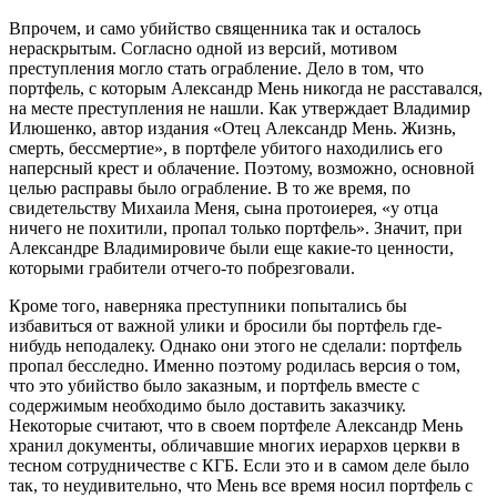
Впрочем, и само убийство священника так и осталось
нераскрытым. Согласно одной из версий, мотивом
преступления могло стать ограбление. Дело в том, что
портфель, с которым Александр Мень никогда не расставался,
на месте преступления не нашли. Как утверждает Владимир
Илюшенко, автор издания «Отец Александр Мень. Жизнь,
смерть, бессмертие», в портфеле убитого находились его
наперсный крест и облачение. Поэтому, возможно, основной
целью расправы было ограбление. В то же время, по
свидетельству Михаила Меня, сына протоиерея, «у отца
ничего не похитили, пропал только портфель». Значит, при
Александре Владимировиче были еще какие-то ценности,
которыми грабители отчего-то побрезговали.
Кроме того, наверняка преступники попытались бы
избавиться от важной улики и бросили бы портфель где-
нибудь неподалеку. Однако они этого не сделали: портфель
пропал бесследно. Именно поэтому родилась версия о том,
что это убийство было заказным, и портфель вместе с
содержимым необходимо было доставить заказчику.
Некоторые считают, что в своем портфеле Александр Мень
хранил документы, обличавшие многих иерархов церкви в
тесном сотрудничестве с КГБ. Если это и в самом деле было
так, то неудивительно, что Мень все время носил портфель с