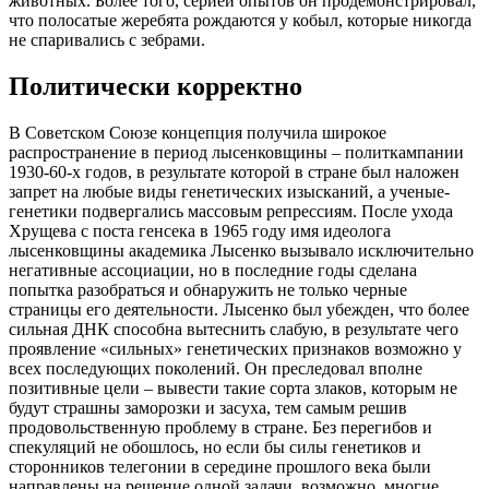
животных. Более того, серией опытов он продемонстрировал,
что полосатые жеребята рождаются у кобыл, которые никогда
не спаривались с зебрами.
Политически корректно
В Советском Союзе концепция получила широкое
распространение в период лысенковщины – политкампании
1930-60-х годов, в результате которой в стране был наложен
запрет на любые виды генетических изысканий, а ученые-
генетики подвергались массовым репрессиям. После ухода
Хрущева с поста генсека в 1965 году имя идеолога
лысенковщины академика Лысенко вызывало исключительно
негативные ассоциации, но в последние годы сделана
попытка разобраться и обнаружить не только черные
страницы его деятельности. Лысенко был убежден, что более
сильная ДНК способна вытеснить слабую, в результате чего
проявление «сильных» генетических признаков возможно у
всех последующих поколений. Он преследовал вполне
позитивные цели – вывести такие сорта злаков, которым не
будут страшны заморозки и засуха, тем самым решив
продовольственную проблему в стране. Без перегибов и
спекуляций не обошлось, но если бы силы генетиков и
сторонников телегонии в середине прошлого века были
направлены на решение одной задачи, возможно, многие