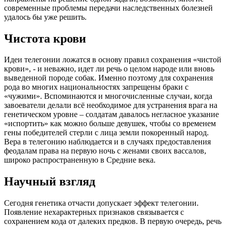
современные проблемы передачи наследственных болезней
удалось бы уже решить.
Чистота крови
Идеи телегонии ложатся в основу правил сохранения «чистой
крови», - и неважно, идет ли речь о целом народе или вновь
выведенной породе собак. Именно поэтому для сохранения
рода во многих национальностях запрещены браки с
«чужими». Вспоминаются и многочисленные случаи, когда
завоеватели делали всё необходимое для устранения врага на
генетическом уровне – солдатам давалось негласное указание
«испортить» как можно больше девушек, чтобы со временем
гены победителей стерли с лица земли покоренный народ.
Вера в телегонию наблюдается и в случаях предоставления
феодалам права на первую ночь с женами своих вассалов,
широко распространенную в Средние века.
Научный взгляд
Сегодня генетика отчасти допускает эффект телегонии.
Появление нехарактерных признаков связывается с
сохранением кода от далеких предков. В первую очередь, речь