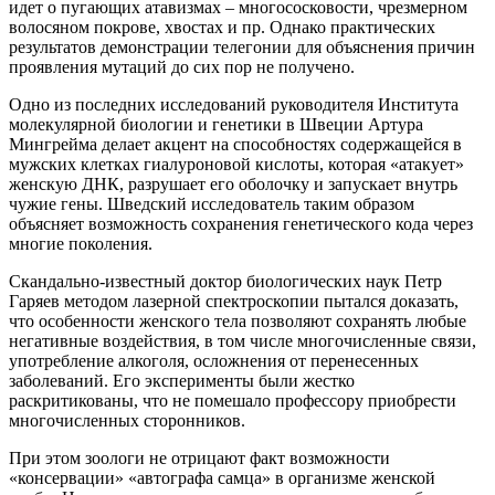
идет о пугающих атавизмах – многососковости, чрезмерном
волосяном покрове, хвостах и пр. Однако практических
результатов демонстрации телегонии для объяснения причин
проявления мутаций до сих пор не получено.
Одно из последних исследований руководителя Института
молекулярной биологии и генетики в Швеции Артура
Мингрейма делает акцент на способностях содержащейся в
мужских клетках гиалуроновой кислоты, которая «атакует»
женскую ДНК, разрушает его оболочку и запускает внутрь
чужие гены. Шведский исследователь таким образом
объясняет возможность сохранения генетического кода через
многие поколения.
Скандально-известный доктор биологических наук Петр
Гаряев методом лазерной спектроскопии пытался доказать,
что особенности женского тела позволяют сохранять любые
негативные воздействия, в том числе многочисленные связи,
употребление алкоголя, осложнения от перенесенных
заболеваний. Его эксперименты были жестко
раскритикованы, что не помешало профессору приобрести
многочисленных сторонников.
При этом зоологи не отрицают факт возможности
«консервации» «автографа самца» в организме женской