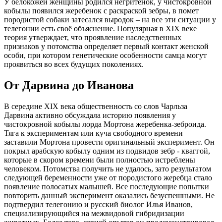
У белокожей женщины родился негритенок, у чистокровной
кобылы появился жеребенок с раскраской зебры, в помет
породистой собаки затесался выродок – на все эти ситуации у
телегонии есть своё объяснение. Популярная в XIX веке
теория утверждает, что проявление наследственных
признаков у потомства определяет первый контакт женской
особи, при котором генетические особенности самца могут
проявиться во всех будущих поколениях.
От Дарвина до Иванова
В середине XIX века общественность со слов Чарльза
Дарвина активно обсуждала историю появления у
чистокровной кобылы лорда Мортона жеребенка-зеброида.
Тяга к экспериментам или куча свободного времени
заставили Мортона провести оригинальный эксперимент. Он
покрыл арабскую кобылу одним из подвидов зебр - кваггой,
которые в скором времени были полностью истреблены
человеком. Потомства получить не удалось, зато результатом
следующей беременности уже от породистого жеребца стало
появление полосатых малышей. Все последующие попытки
повторить данный эксперимент оказались безуспешными. Не
подтвердил телегонию и русский биолог Илья Иванов,
специализирующийся на межвидовой гибридизации