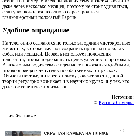
особи. Например, у млекопитающих семя может «сработать»
даже через несколько месяцев, поэтому не стоит удивляться,
если у кошки-перса песочного окраса родился
гладкошерстный полосатый Барсик.
Удобное оправдание
На телегонию ссылаются не только заводчики чистокровных
животных, которые желают сохранить признаки породы у
собак или лошадей. Церковь использует положения
телегонии, чтобы поддерживать целомудренность прихожан.
А некоторым родителям ее идеи могут показаться удобными,
чтобы оправдать непутевость собственных отпрысков.
Отчасти поэтому интерес к поиску доказательств данной
теории регулярно возникает и в научных кругах, и у тех, кто
далек от генетических изыскан
Источник:
©
Русская Семерка
Читайте также
i
СКРЫТАЯ КАМЕРА НА ПЛЯЖЕ