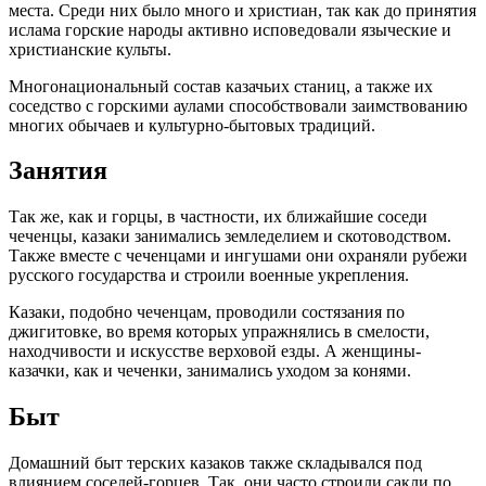
места. Среди них было много и христиан, так как до принятия
ислама горские народы активно исповедовали языческие и
христианские культы.
Многонациональный состав казачьих станиц, а также их
соседство с горскими аулами способствовали заимствованию
многих обычаев и культурно-бытовых традиций.
Занятия
Так же, как и горцы, в частности, их ближайшие соседи
чеченцы, казаки занимались земледелием и скотоводством.
Также вместе с чеченцами и ингушами они охраняли рубежи
русского государства и строили военные укрепления.
Казаки, подобно чеченцам, проводили состязания по
джигитовке, во время которых упражнялись в смелости,
находчивости и искусстве верховой езды. А женщины-
казачки, как и чеченки, занимались уходом за конями.
Быт
Домашний быт терских казаков также складывался под
влиянием соседей-горцев. Так, они часто строили сакли по