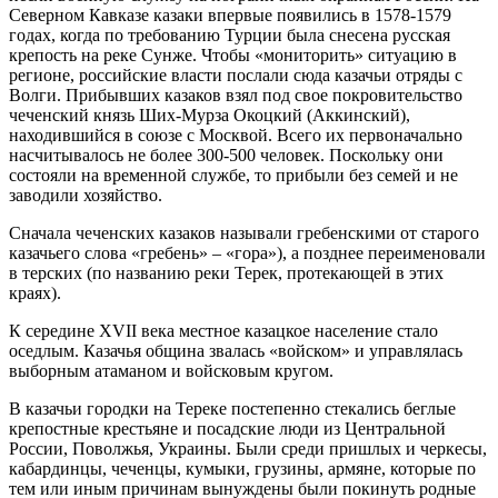
Северном Кавказе казаки впервые появились в 1578-1579
годах, когда по требованию Турции была снесена русская
крепость на реке Сунже. Чтобы «мониторить» ситуацию в
регионе, российские власти послали сюда казачьи отряды с
Волги. Прибывших казаков взял под свое покровительство
чеченский князь Ших-Мурза Окоцкий (Аккинский),
находившийся в союзе с Москвой. Всего их первоначально
насчитывалось не более 300-500 человек. Поскольку они
состояли на временной службе, то прибыли без семей и не
заводили хозяйство.
Сначала чеченских казаков называли гребенскими от старого
казачьего слова «гребень» – «гора»), а позднее переименовали
в терских (по названию реки Терек, протекающей в этих
краях).
К середине XVII века местное казацкое население стало
оседлым. Казачья община звалась «войском» и управлялась
выборным атаманом и войсковым кругом.
В казачьи городки на Тереке постепенно стекались беглые
крепостные крестьяне и посадские люди из Центральной
России, Поволжья, Украины. Были среди пришлых и черкесы,
кабардинцы, чеченцы, кумыки, грузины, армяне, которые по
тем или иным причинам вынуждены были покинуть родные