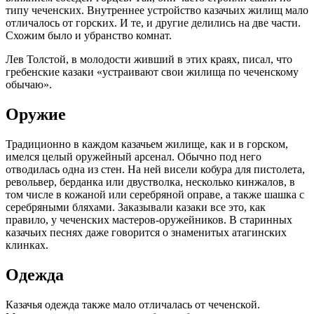
типу чеченских. Внутреннее устройство казачьих жилищ мало
отличалось от горских. И те, и другие делились на две части.
Схожим было и убранство комнат.
Лев Толстой, в молодости живший в этих краях, писал, что
гребенские казаки «устраивают свои жилища по чеченскому
обычаю».
Оружие
Традиционно в каждом казачьем жилище, как и в горском,
имелся целый оружейный арсенал. Обычно под него
отводилась одна из стен. На ней висели кобура для пистолета,
револьвер, берданка или двустволка, несколько кинжалов, в
том числе в кожаной или серебряной оправе, а также шашка с
серебряными бляхами. Заказывали казаки все это, как
правило, у чеченских мастеров-оружейников. В старинных
казачьих песнях даже говорится о знаменитых атагинских
клинках.
Одежда
Казачья одежда также мало отличалась от чеченской.