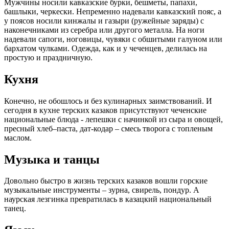
Мужчины носили кавказские бурки, бешметы, папахи,
башлыки, черкески. Непременно надевали кавказский пояс, а
у поясов носили кинжалы и газыри (ружейные заряды) с
наконечниками из серебра или другого металла. На ноги
надевали сапоги, ноговицы, чувяки с обшитыми галуном или
бархатом чулками. Одежда, как и у чеченцев, делилась на
простую и праздничную.
Кухня
Конечно, не обошлось и без кулинарных заимствований. И
сегодня в кухне терских казаков присутствуют чеченские
национальные блюда - лепешки с начинкой из сыра и овощей,
пресный хлеб–паста, дат-кодар – смесь творога с топленым
маслом.
Музыка и танцы
Довольно быстро в жизнь терских казаков вошли горские
музыкальные инструменты – зурна, свирель, пондур. А
наурская лезгинка превратилась в казацкий национальный
танец.