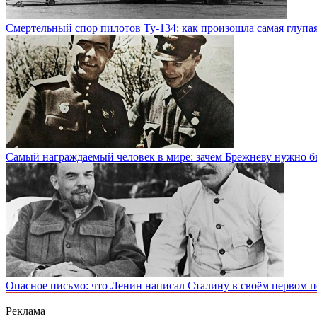
Смертельный спор пилотов Ту-134: как произошла самая глупая
Самый награждаемый человек в мире: зачем Брежневу нужно б
Опасное письмо: что Ленин написал Сталину в своём первом 
Реклама