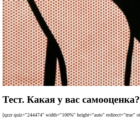
Тест. Какая у вас самооценка?
[qzzr quiz="244474" width="100%" height="auto" redirect="true" of