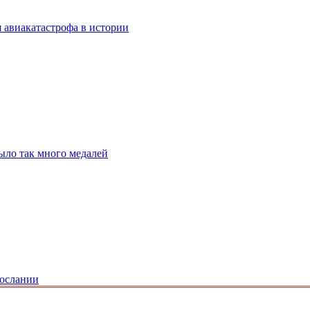
 авиакатастрофа в истории
ыло так много медалей
послании