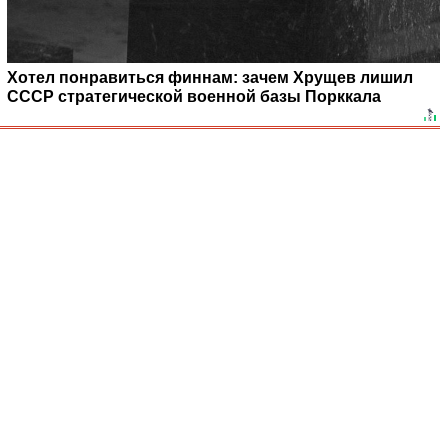
Хотел понравиться финнам: зачем Хрущев лишил
СССР стратегической военной базы Порккала