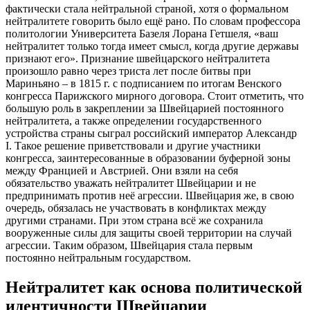
фактически стала нейтральной страной, хотя о формальном
нейтралитете говорить было ещё рано. По словам профессора
политологии Университета Базеля Лорана Гетшеля, «ваш
нейтралитет только тогда имеет смысл, когда другие державы
признают его». Признание швейцарского нейтралитета
произошло равно через триста лет после битвы при
Мариньяно – в 1815 г. с подписанием по итогам Венского
конгресса Парижского мирного договора. Стоит отметить, что
большую роль в закреплении за Швейцарией постоянного
нейтралитета, а также определении государственного
устройства страны сыграл российский император Александр
I. Такое решение приветствовали и другие участники
конгресса, заинтересованные в образовании буферной зоны
между Францией и Австрией. Они взяли на себя
обязательство уважать нейтралитет Швейцарии и не
предпринимать против неё агрессии. Швейцария же, в свою
очередь, обязалась не участвовать в конфликтах между
другими странами. При этом страна всё же сохранила
вооруженные силы для защиты своей территории на случай
агрессии. Таким образом, Швейцария стала первым
постоянно нейтральным государством.
Нейтралитет как основа политической
идентичности Швейцарии