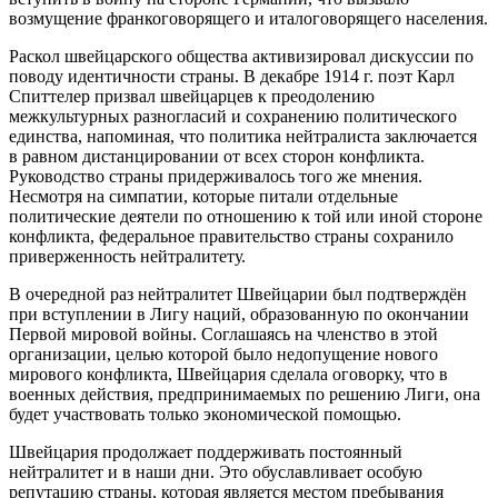
возмущение франкоговорящего и италоговорящего населения.
Раскол швейцарского общества активизировал дискуссии по
поводу идентичности страны. В декабре 1914 г. поэт Карл
Спиттелер призвал швейцарцев к преодолению
межкультурных разногласий и сохранению политического
единства, напоминая, что политика нейтралиста заключается
в равном дистанцировании от всех сторон конфликта.
Руководство страны придерживалось того же мнения.
Несмотря на симпатии, которые питали отдельные
политические деятели по отношению к той или иной стороне
конфликта, федеральное правительство страны сохранило
приверженность нейтралитету.
В очередной раз нейтралитет Швейцарии был подтверждён
при вступлении в Лигу наций, образованную по окончании
Первой мировой войны. Соглашаясь на членство в этой
организации, целью которой было недопущение нового
мирового конфликта, Швейцария сделала оговорку, что в
военных действия, предпринимаемых по решению Лиги, она
будет участвовать только экономической помощью.
Швейцария продолжает поддерживать постоянный
нейтралитет и в наши дни. Это обуславливает особую
репутацию страны, которая является местом пребывания