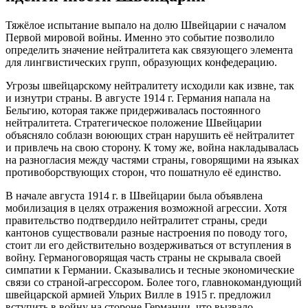
Тяжёлое испытание выпало на долю Швейцарии с началом
Первой мировой войны. Именно это событие позволило
определить значение нейтралитета как связующего элемента
для лингвистических групп, образующих конфедерацию.
Угрозы швейцарскому нейтралитету исходили как извне, так
и изнутри страны. В августе 1914 г. Германия напала на
Бельгию, которая также придерживалась постоянного
нейтралитета. Стратегическое положение Швейцарии
объясняло соблазн воюющих стран нарушить её нейтралитет
и привлечь на свою сторону. К тому же, война накладывалась
на разногласия между частями страны, говорящими на языках
противоборствующих сторон, что пошатнуло её единство.
В начале августа 1914 г. в Швейцарии была объявлена
мобилизация в целях отражения возможной агрессии. Хотя
правительство подтвердило нейтралитет страны, среди
кантонов существовали разные настроения по поводу того,
стоит ли его действительно воздерживаться от вступления в
войну. Германоговорящая часть страны не скрывала своей
симпатии к Германии. Сказывались и тесные экономические
связи со страной-агрессором. Более того, главнокомандующий
швейцарской армией Ульрих Вилле в 1915 г. предложил
вступить в войну на стороне Германии, что вызвало