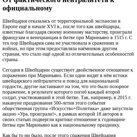
официальному
Швейцария отказалась от территориальной экспансии в
Европе ещё в начале XVI в., после того как швейцарцы,
известные благодаря своему военному мастерству, проиграли
французам и венецианцам в битве при Мариньяно в 1515 г. С
тех пор Швейцария сама не участвовала в сражениях и
войнах, но при этом предоставляла наёмников другим
странам, что стало ещё одной из отличительных особенностей
страны.
Сегодня в Швейцарии существует двойственное отношение к
поражению при Мариньяно. Если одни видят в нём истоки
швейцарского нейтралитета и повод для национальной
гордости, другие настаивают на том, что это было позорное
поражение, в результате которого погиб каждый второй
солдат, участвовавший в этой битве. Так, например, в 2015 г.
накануне празднования 500-летия этого события
общественная группа «Искусство+Политика» даже запустила
акцию «Ура, проиграли!», в рамках которой 18 авторов в
своих статьях подвергли критике отношение к годовщине
битвы при Мариньяно как к национальному празднику.
Как бы то ни было, после этого сражения Швейцария