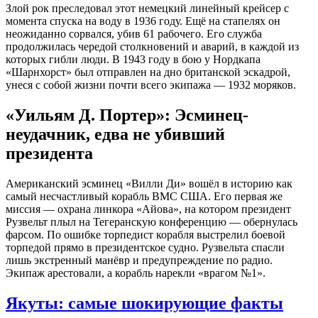
Злой рок преследовал этот немецкий линейный крейсер с
момента спуска на воду в 1936 году. Ещё на стапелях он
неожиданно сорвался, убив 61 рабочего. Его служба
продолжилась чередой столкновений и аварий, в каждой из
которых гибли люди. В 1943 году в бою у Нордкапа
«Шарнхорст» был отправлен на дно британской эскадрой,
унеся с собой жизни почти всего экипажа — 1932 моряков.
«Уильям Д. Портер»: Эсминец-
неудачник, едва не убивший
президента
Американский эсминец «Вилли Ди» вошёл в историю как
самый несчастливый корабль ВМС США. Его первая же
миссия — охрана линкора «Айова», на котором президент
Рузвельт плыл на Тегеранскую конференцию — обернулась
фарсом. По ошибке торпедист корабля выстрелил боевой
торпедой прямо в президентское судно. Рузвельта спасли
лишь экстренный манёвр и предупреждение по радио.
Экипаж арестовали, а корабль нарекли «врагом №1».
Якуты: самые шокирующие факты