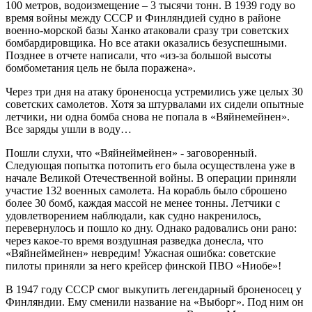
100 метров, водоизмещение – 3 тысячи тонн. В 1939 году во
время войны между СССР и Финляндией судно в районе
военно-морской базы Ханко атаковали сразу три советских
бомбардировщика. Но все атаки оказались безуспешными.
Позднее в отчете написали, что «из-за большой высоты
бомбометания цель не была поражена».
Через три дня на атаку броненосца устремились уже целых 30
советских самолетов. Хотя за штурвалами их сидели опытные
летчики, ни одна бомба снова не попала в «Вяйнемейнен».
Все заряды ушли в воду…
Пошли слухи, что «Вяйнеймейнен» - заговоренный.
Следующая попытка потопить его была осуществлена уже в
начале Великой Отечественной войны. В операции приняли
участие 132 военных самолета. На корабль было сброшено
более 30 бомб, каждая массой не менее тонны. Летчики с
удовлетворением наблюдали, как судно накренилось,
перевернулось и пошло ко дну. Однако радовались они рано:
через какое-то время воздушная разведка донесла, что
«Вяйнеймейнен» невредим! Ужасная ошибка: советские
пилоты приняли за него крейсер финской ПВО «Ниобе»!
В 1947 году СССР смог выкупить легендарный броненосец у
Финляндии. Ему сменили название на «Выборг». Под ним он