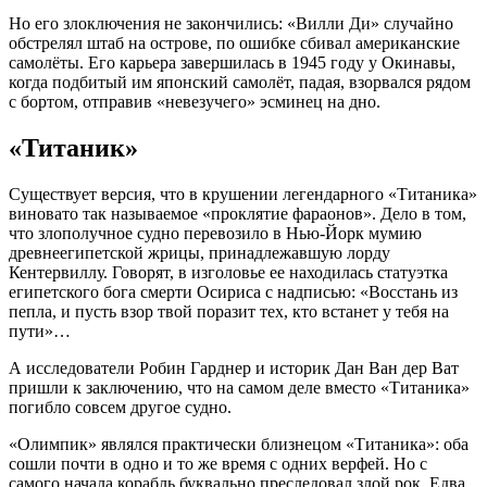
Но его злоключения не закончились: «Вилли Ди» случайно
обстрелял штаб на острове, по ошибке сбивал американские
самолёты. Его карьера завершилась в 1945 году у Окинавы,
когда подбитый им японский самолёт, падая, взорвался рядом
с бортом, отправив «невезучего» эсминец на дно.
«Титаник»
Существует версия, что в крушении легендарного «Титаника»
виновато так называемое «проклятие фараонов». Дело в том,
что злополучное судно перевозило в Нью-Йорк мумию
древнеегипетской жрицы, принадлежавшую лорду
Кентервиллу. Говорят, в изголовье ее находилась статуэтка
египетского бога смерти Осириса с надписью: «Восстань из
пепла, и пусть взор твой поразит тех, кто встанет у тебя на
пути»…
А исследователи Робин Гарднер и историк Дан Ван дер Ват
пришли к заключению, что на самом деле вместо «Титаника»
погибло совсем другое судно.
«Олимпик» являлся практически близнецом «Титаника»: оба
сошли почти в одно и то же время с одних верфей. Но с
самого начала корабль буквально преследовал злой рок. Едва