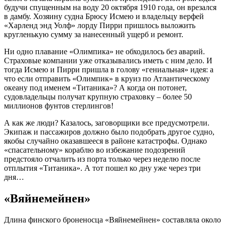
будучи спущенным на воду 20 октября 1910 года, он врезался
в дамбу. Хозяину судна Брюсу Исмею и владельцу верфей
«Харленд энд Уолф» лорду Пирри пришлось выложить
кругленькую сумму за нанесенный ущерб и ремонт.
Ни одно плавание «Олимпика» не обходилось без аварий.
Страховые компании уже отказывались иметь с ним дело. И
тогда Исмею и Пирри пришла в голову «гениальная» идея: а
что если отправить «Олимпик» в круиз по Атлантическому
океану под именем «Титаника»? А когда он потонет,
судовладельцы получат крупную страховку – более 50
миллионов фунтов стерлингов!
А как же люди? Казалось, заговорщики все предусмотрели.
Экипаж и пассажиров должно было подобрать другое судно,
якобы случайно оказавшееся в районе катастрофы. Однако
«спасательному» кораблю во избежание подозрений
предстояло отчалить из порта только через неделю после
отплытия «Титаника». А тот пошел ко дну уже через три
дня…
«Вяйнемейнен»
Длина финского броненосца «Вяйнемейнен» составляла около