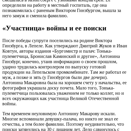
определили на работу в местный госпиталь, где она
познакомилась с раненым Виктором Гинзбургом, вышла за
него замуж и сменила фамилию.
«Участница» войны и ее поиски
После победы супруги поселились на родине Виктора
Гинзбурга, в Лепеле. Как утверждают Дмитрий Жуков и Иван
Ковтун, авторы издания «Бургомистр и палач: Тонька-
пулеметчица, Бронислав Каминский и другие», Антонина
Гинзбург, конечно, утаив информацию о своем прошлом,
ударно трудилась контролером по выпуску готовой
продукции на Лепельском промкомбинате. Там же работал ее
муж, а позже и зять (у Гинзбургов были две дочери).
Антонина Макаровна была на хорошем счету у начальства, ее
фотография украшала доску почета. Мало того, Тонька-
пулеметчица пользовалась уважением не только коллег, но и
всех окружающих как участница Великой Отечественной
войны.
Тем временем неуловимую Антонину Макарову искали.
Многие вспоминали девушку-палача, но никто не знал ее
отчества, а тем более фамилии. Поэтому неудивительно, что
поиски затянулись на 30 с лишним лет. Дело сдвинулось с