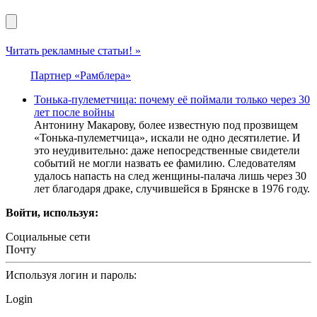
Читать рекламные статьи! »
Партнер «Рамблера»
Тонька-пулеметчица: почему её поймали только через 30
лет после войны
Антонину Макарову, более известную под прозвищем
«Тонька-пулеметчица», искали не одно десятилетие. И
это неудивительно: даже непосредственные свидетели
событий не могли назвать ее фамилию. Следователям
удалось напасть на след женщины-палача лишь через 30
лет благодаря драке, случившейся в Брянске в 1976 году.
Войти, используя:
Социальные сети
Почту
Используя логин и пароль:
Login