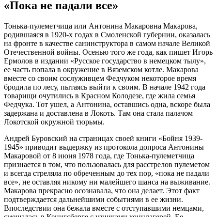
«Пока не падали все»
Тонька-пулеметчица или Антонина Макаровна Макарова,
родившаяся в 1920-х годах в Смоленской губернии, оказалась
на фронте в качестве санинструктора в самом начале Великой
Отечественной войны. Осенью того же года, как пишет Игорь
Ермолов в издании «Русское государство в немецком тылу»,
ее часть попала в окружение в Вяземском котле. Макарова
вместе со своим сослуживцем Федчуком некоторое время
бродила по лесу, пытаясь выйти к своим. В начале 1942 года
товарищи очутились в Красном Колодезе, где жила семья
Федчука. Тот ушел, а Антонина, оставшись одна, вскоре была
задержана и доставлена в Локоть. Там она стала палачом
Локотской окружной тюрьмы.
Андрей Буровский на страницах своей книги «Бойня 1939-
1945» приводит выдержку из протокола допроса Антонины
Макаровой от 8 июня 1978 года, где Тонька-пулеметчица
признается в том, что пользовалась для расстрелов пулеметом
и всегда стреляла по обреченным до тех пор, «пока не падали
все», не оставляя никому ни малейшего шанса на выживание.
Макарова прекрасно осознавала, что она делает. Этот факт
подтверждается дальнейшими событиями в ее жизни.
Впоследствии она бежала вместе с отступавшими немцами,
смешалась в Кенигсберге с узниками концлагерей. Ее