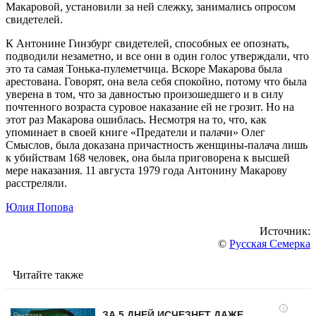
Макаровой, установили за ней слежку, занимались опросом
свидетелей.
К Антонине Гинзбург свидетелей, способных ее опознать,
подводили незаметно, и все они в один голос утверждали, что
это та самая Тонька-пулеметчица. Вскоре Макарова была
арестована. Говорят, она вела себя спокойно, потому что была
уверена в том, что за давностью произошедшего и в силу
почтенного возраста суровое наказание ей не грозит. Но на
этот раз Макарова ошиблась. Несмотря на то, что, как
упоминает в своей книге «Предатели и палачи» Олег
Смыслов, была доказана причастность женщины-палача лишь
к убийствам 168 человек, она была приговорена к высшей
мере наказания. 11 августа 1979 года Антонину Макарову
расстреляли.
Юлия Попова
Источник:
©
Русская Семерка
Читайте также
i
ЗА 5 ДНЕЙ ИСЧЕЗНЕТ ДАЖЕ