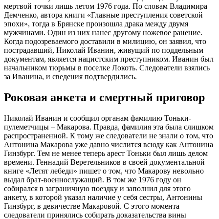
мертвой точки лишь летом 1976 года. По словам Владимира
Демченко, автора книги «Главные преступления советской
эпохи», тогда в Брянске произошла драка между двумя
мужчинами. Один из них нанес другому ножевое ранение.
Когда подозреваемого доставили в милицию, он заявил, что
пострадавший, Николай Иванин, живущий по поддельным
документам, является нацистским преступником. Иванин был
начальником тюрьмы в поселке Локоть. Следователи взялись
за Иванина, и сведения подтвердились.
Роковая анкета и смертный приговор
Николай Иванин и сообщил органам фамилию Тоньки-
пулеметчицы – Макарова. Правда, фамилия эта была слишком
распространенной. К тому же следователи не знали о том, что
Антонина Макарова уже давно числится всюду как Антонина
Гинзбург. Тем не менее теперь арест Тоньки был лишь делом
времени. Геннадий Веретельников в своей документальной
книге «Летят лебеди» пишет о том, что Макарову невольно
выдал брат-военнослужащий. В том же 1976 году он
собирался в заграничную поездку и заполнил для этого
анкету, в которой указал наличие у себя сестры, Антонины
Гинзбург, в девичестве Макаровой. С этого момента
следователи принялись собирать доказательства вины