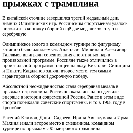
прыжках с трамплина
В китайской столице завершился третий медальный день
зимних Олимпийских игр. Российским спортсменам удалось
положить в копилку сборной ещё две медали: золотую и
серебряную.
Олимпийское золото в командном турнире по фигурному
катанию было ожидаемым. Анастасия Мишина и Александр
Галлямов выиграли соревнования спортивных пар в
произвольной программе. Россияне также отличились в
произвольной программе танцев на льду. Виктория Синицина
и Никита Кацалапов заняли второе место, тем самым
гарантировав сборной досрочную победу.
Абсолютной неожиданностью стала серебряная медаль в
прыжках с трамплина. Россияне оказались на пьедестале
впервые в истории современной России. Ранее в этом виде
спорта побеждали советские спортсмены, и то в 1968 году в
Гренобле.
Евгений Климов, Данил Садреев, Ирина Аввакумова и Ирма
Махиня заняли второе место в смешанном, командном
турнире по прыжкам с 95-метрового трамплина.