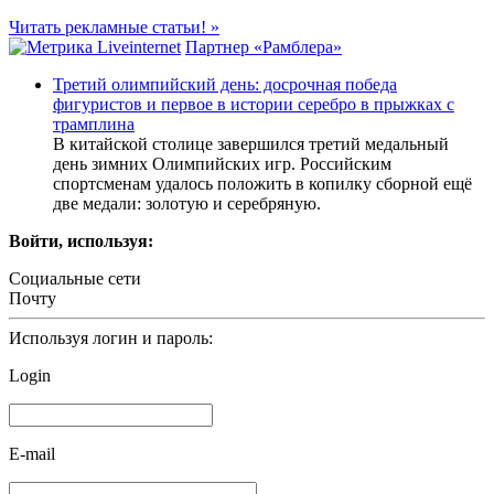
Читать рекламные статьи! »
Партнер «Рамблера»
Третий олимпийский день: досрочная победа
фигуристов и первое в истории серебро в прыжках с
трамплина
В китайской столице завершился третий медальный
день зимних Олимпийских игр. Российским
спортсменам удалось положить в копилку сборной ещё
две медали: золотую и серебряную.
Войти, используя:
Социальные сети
Почту
Используя логин и пароль:
Login
E-mail