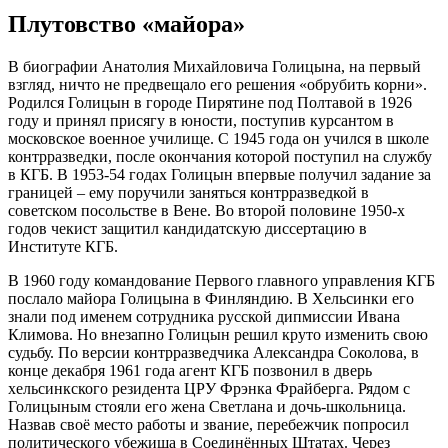
Плутовство «майора»
В биографии Анатолия Михайловича Голицына, на первый
взгляд, ничто не предвещало его решения «обрубить корни».
Родился Голицын в городе Пирятине под Полтавой в 1926
году и принял присягу в юности, поступив курсантом в
московское военное училище. С 1945 года он учился в школе
контрразведки, после окончания которой поступил на службу
в КГБ. В 1953-54 годах Голицын впервые получил задание за
границей – ему поручили заняться контрразведкой в
советском посольстве в Вене. Во второй половине 1950-х
годов чекист защитил кандидатскую диссертацию в
Институте КГБ.
В 1960 году командование Первого главного управления КГБ
послало майора Голицына в Финляндию. В Хельсинки его
знали под именем сотрудника русской дипмиссии Ивана
Климова. Но внезапно Голицын решил круто изменить свою
судьбу. По версии контрразведчика Александра Соколова, в
конце декабря 1961 года агент КГБ позвонил в дверь
хельсинкского резидента ЦРУ Фрэнка Фрайберга. Рядом с
Голицыным стояли его жена Светлана и дочь-школьница.
Назвав своё место работы и звание, перебежчик попросил
политического убежища в Соединённых Штатах. Через