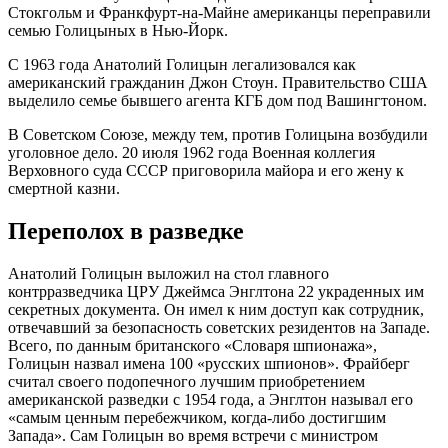
Стокгольм и Франкфурт-на-Майне американцы переправили
семью Голицыных в Нью-Йорк.
С 1963 года Анатолий Голицын легализовался как
американский гражданин Джон Стоун. Правительство США
выделило семье бывшего агента КГБ дом под Вашингтоном.
В Советском Союзе, между тем, против Голицына возбудили
уголовное дело. 20 июля 1962 года Военная коллегия
Верховного суда СССР приговорила майора и его жену к
смертной казни.
Переполох в разведке
Анатолий Голицын выложил на стол главного
контрразведчика ЦРУ Джеймса Энглтона 22 украденных им
секретных документа. Он имел к ним доступ как сотрудник,
отвечавший за безопасность советских резидентов на Западе.
Всего, по данным британского «Словаря шпионажа»,
Голицын назвал имена 100 «русских шпионов». Фрайберг
считал своего подопечного лучшим приобретением
американской разведки с 1954 года, а Энглтон называл его
«самым ценным перебежчиком, когда-либо достигшим
Запада». Сам Голицын во время встречи с министром