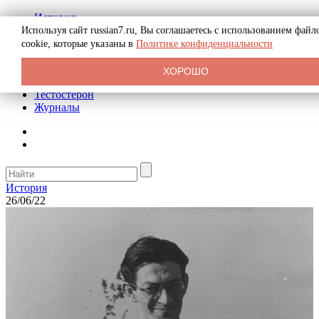
История
Биография
Используя сайт russian7.ru, Вы соглашаетесь с использованием файл
Криминал
cookie, которые указаны в
Политике конфиденциальности
Реклама на сайте
О сайте
ХОРОШО
Рекомендательные статьи
Тестостерон
Журналы
История
26/06/22