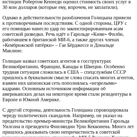
юстиции Робертом Кеннеди оценил стоимость своих услуг в
30 млн долларов (которые ему, впрочем, не заплатили).
Однако в действительности разоблачения Голицына привели
к противоречивым последствиям. С одной стороны, ЦРУ с
его помощью нанесло удар по законспирированным асам
советской разведки. Речь идёт о Гарольде «Киме» Филби,
работавшем в британской МИ-6, а также других членах
«Кембрижской пятёрки» – Гае Бёрджессе и Дональде
Маклине.
Голицын назвал советских агентов в госструктурах
Великобритании, Франции, Канады и Швеции. Особенно
трудная ситуация сложилась в США – спецслужбам СССР
пришлось в буквальном смысле слова спасать многих агентов,
взамен них шпионская сеть пополнялась «незрелыми»
кадрами. Основным источником информации об
американских делах на некоторое время стали резидентуры в
Европе и Южной Америке.
С другой стороны, деятельность Голицына спровоцировала
череду политических скандалов. Например, он указал на
предательство премьер-министра Великобритании Гарольда
Уилсона и президента Финляндии Урхо Кекконена. Много лет
пришлось доказывать свою непричастность к советской