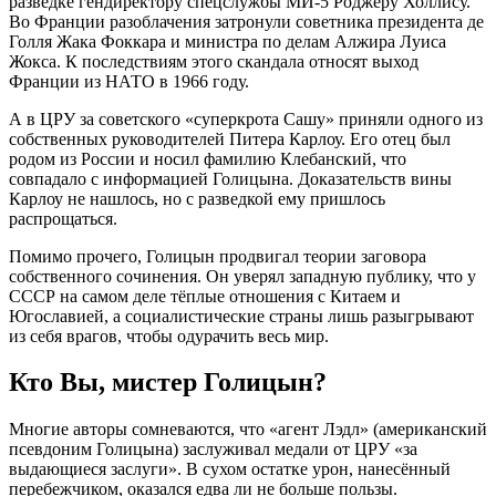
разведке гендиректору спецслужбы МИ-5 Роджеру Холлису.
Во Франции разоблачения затронули советника президента де
Голля Жака Фоккара и министра по делам Алжира Луиса
Жокса. К последствиям этого скандала относят выход
Франции из НАТО в 1966 году.
А в ЦРУ за советского «суперкрота Сашу» приняли одного из
собственных руководителей Питера Карлоу. Его отец был
родом из России и носил фамилию Клебанский, что
совпадало с информацией Голицына. Доказательств вины
Карлоу не нашлось, но с разведкой ему пришлось
распрощаться.
Помимо прочего, Голицын продвигал теории заговора
собственного сочинения. Он уверял западную публику, что у
СССР на самом деле тёплые отношения с Китаем и
Югославией, а социалистические страны лишь разыгрывают
из себя врагов, чтобы одурачить весь мир.
Кто Вы, мистер Голицын?
Многие авторы сомневаются, что «агент Лэдл» (американский
псевдоним Голицына) заслуживал медали от ЦРУ «за
выдающиеся заслуги». В сухом остатке урон, нанесённый
перебежчиком, оказался едва ли не больше пользы.