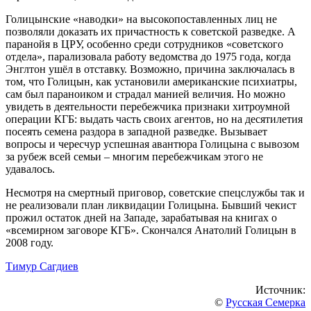
Голицынские «наводки» на высокопоставленных лиц не
позволяли доказать их причастность к советской разведке. А
паранойя в ЦРУ, особенно среди сотрудников «советского
отдела», парализовала работу ведомства до 1975 года, когда
Энглтон ушёл в отставку. Возможно, причина заключалась в
том, что Голицын, как установили американские психиатры,
сам был параноиком и страдал манией величия. Но можно
увидеть в деятельности перебежчика признаки хитроумной
операции КГБ: выдать часть своих агентов, но на десятилетия
посеять семена раздора в западной разведке. Вызывает
вопросы и чересчур успешная авантюра Голицына с вывозом
за рубеж всей семьи – многим перебежчикам этого не
удавалось.
Несмотря на смертный приговор, советские спецслужбы так и
не реализовали план ликвидации Голицына. Бывший чекист
прожил остаток дней на Западе, зарабатывая на книгах о
«всемирном заговоре КГБ». Скончался Анатолий Голицын в
2008 году.
Тимур Сагдиев
Источник:
©
Русская Семерка