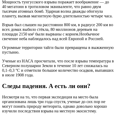
Мощность тунгусского взрыва поражает воображение — до
40 мегатонн в тротиловом эквиваленте, что равно двум
тысячам атомных бомб. Ударная волна дважды обогнула
планету, вызвав магнитную бурю длительностью четыре часа.
Взрыв был слышен на расстоянии 800 км, в радиусе 200 км во
всех домах выбило стёкла, 80 миллионов деревьев на
площади 2150 км² были вырваны с корнем.Необычное
свечение неба наблюдалось над всей Европой и Россией.
Огромные территории тайги были превращены в выжженную
пустыню.
Ученые из НАСА просчитали, что после взрыва температура в
Северном полушарии Земли в течение 10 лет снижалась на
0,1–0,3 °С и отметили большое количество осадков, выпавших
в июле 1908 года.
Следы падения. А есть ли они?
Несмотря на то, что первая экспедиция на место была
организована лишь три года спустя, ученые до сих пор не
могут понять природу метеорита, однако довольно хорошо
изучили последствия взрыва на местную экосистему.