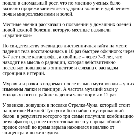
пошли в аномальный рост, что по мнению ученых было
вызвано прореживанием леса ударной волной и удобрением
почвы микроэлементами и золой.
Местные эвенки рассказали о появлении у домашних оленей
новой кожной болезни, которую местные называли
«царапинкой».
По свидетельству очевидцев лиственничная тайга на месте
падения тела восстановилась в 10 раз быстрее обычного: через
5–7 лет после катастрофы, а хвойные – через 7–9 лет, что
наводит на мысль о радиации, которая действительно
несколько повышена в эпицентре и связана с распадом
стронция в иттерий.
Муравьи и рачки в водоемах после взрыва мутировали – у них
изменены лапки и панцири. А частота мутаций хвои у
молодых сосен в районе падения чаще нормы в 12 раз.
У эвенков, живущих в поселке Стрелка-Чуня, который стоит
на притоке Нижней Тунгуски был найден мутировавший
белок, в результате которого три семьи получили комбинацию
резус-фактора, ранее отсутствовавшего у народа: общий
предок семей во время взрыва находился недалеко от
эпицентра и выжил чудом.