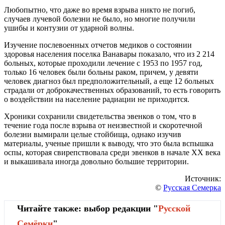
Любопытно, что даже во время взрыва никто не погиб,
случаев лучевой болезни не было, но многие получили
ушибы и контузии от ударной волны.
Изучение послевоенных отчетов медиков о состоянии
здоровья населения поселка Ванавары показало, что из 2 214
больных, которые проходили лечение с 1953 по 1957 год,
только 16 человек были больны раком, причем, у девяти
человек диагноз был предположительный, а еще 12 больных
страдали от доброкачественных образований, то есть говорить
о воздействии на население радиации не приходится.
Хроники сохранили свидетельства эвенков о том, что в
течение года после взрыва от неизвестной и скоротечной
болезни вымирали целые стойбища, однако изучив
материалы, ученые пришли к выводу, что это была вспышка
оспы, которая свирепствовала среди эвенков в начале XX века
и выкашивала иногда довольно большие территории.
Источник:
©
Русская Семерка
Читайте также: выбор редакции "
Русской
Cемёрки
"