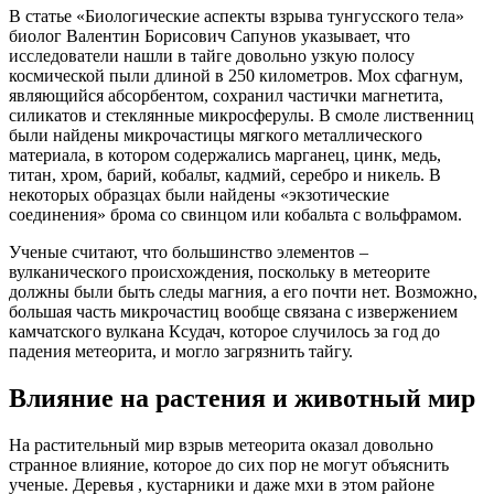
В статье «Биологические аспекты взрыва тунгусского тела»
биолог Валентин Борисович Сапунов указывает, что
исследователи нашли в тайге довольно узкую полосу
космической пыли длиной в 250 километров. Мох сфагнум,
являющийся абсорбентом, сохранил частички магнетита,
силикатов и стеклянные микросферулы. В смоле лиственниц
были найдены микрочастицы мягкого металлического
материала, в котором содержались марганец, цинк, медь,
титан, хром, барий, кобальт, кадмий, серебро и никель. В
некоторых образцах были найдены «экзотические
соединения» брома со свинцом или кобальта с вольфрамом.
Ученые считают, что большинство элементов –
вулканического происхождения, поскольку в метеорите
должны были быть следы магния, а его почти нет. Возможно,
большая часть микрочастиц вообще связана с извержением
камчатского вулкана Ксудач, которое случилось за год до
падения метеорита, и могло загрязнить тайгу.
Влияние на растения и животный мир
На растительный мир взрыв метеорита оказал довольно
странное влияние, которое до сих пор не могут объяснить
ученые. Деревья , кустарники и даже мхи в этом районе