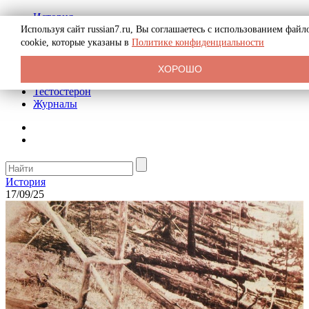
История
Биография
Используя сайт russian7.ru, Вы соглашаетесь с использованием файл
Криминал
cookie, которые указаны в
Политике конфиденциальности
Реклама на сайте
О сайте
ХОРОШО
Рекомендательные статьи
Тестостерон
Журналы
История
17/09/25