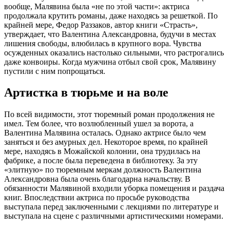
вообще, Малявина была «не по этой части»: актриса
продолжала крутить романы, даже находясь за решеткой. По
крайней мере, Федор Раззаков, автор книги «Страсть»,
утверждает, что Валентина Александровна, будучи в местах
лишения свободы, влюбилась в крупного вора. Чувства
осужденных оказались настолько сильными, что растрогались
даже конвоиры. Когда мужчина отбыл свой срок, Малявину
пустили с ним попрощаться.
Артистка в тюрьме и на воле
По всей видимости, этот тюремный роман продолжения не
имел. Тем более, что возлюбленный ушел за ворота, а
Валентина Малявина осталась. Однако актрисе было чем
заняться и без амурных дел. Некоторое время, по крайней
мере, находясь в Можайской колонии, она трудилась на
фабрике, а после была переведена в библиотеку. За эту
«элитную» по тюремным меркам должность Валентина
Александровна была очень благодарна начальству. В
обязанности Малявиной входили уборка помещения и раздача
книг. Впоследствии актриса по просьбе руководства
выступала перед заключенными с лекциями по литературе и
выступала на сцене с различными артистическими номерами.