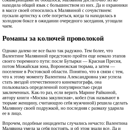
находила общий язык с большинством из них. Да и охранники
в массе своей относились к Малявиной с сочувствием:
пускали артистку к себе погреться, когда та находилась в
холодном боксе в ожидании очередного заседания, угощали
чаем.
Романы за колючей проволокой
Однако далеко не все было так радужно. Тем более, что
Валентине Малявиной предстояло пройти еще немало этапов
своего тюремного пути: после Бутырки — Красная Пресня,
потом Можайская зона, Воронежская тюрьма, а затем —
поселение в Ростовской области. Понятно, что в связи с тем,
что к этому моменту Валентина Александровна уже успела
стать звездой отечественного кинематографа, она
пользовалась определенной популярностью среди
заключенных. Как-то раз, если верить Марине Райкиной,
автору книги «Москва закулисная», кобел (так называют в
тюрьме женщину, считающую себя мужчиной) решила сделать
Малявину своей подружкой, но последняя с размаху ударила
ее в лицо.
Впрочем, подобные инциденты случались нечасто: Валентина
Малявина умела за себя постоять, и об этом знали все. Да и