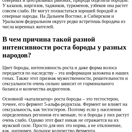
северных и центральных районах, природа обделила бородой.
У казахов, киргизов, таджиков, туркменов, узбеков она растет
совсем слабо. Не могут похвастаться хорошей бородой и
северные народы. На Дальнем Востоке, в Сибирском и
Уральском федеральном округе редко встретишь бородача из
числа коренных жителей.
В чем причина такой разной
интенсивности роста бороды у разных
народов?
Цвет бороды, интенсивность роста и даже форма волоса
передается по наследству – эта информация заложена в наших
генах. Также этот признак мужественности, решительности и
сексуальности очень сильно зависит от гормонального
баланса и количества андрогенов.
Основной «катализатор» роста бороды – это тестостерон,
точнее, его фермент 5-альфа-редуктаза. Фермент не влияет на
сексуальность, как тестостерон. Поэтому если у населения
определенных регионов его меньше, то и бороды у них растут
очень слабо. Однако этот факт никак не отражается на их
мужской силе. Просто для них это норма, а не отклонение,
как, например, большое количество фермента,