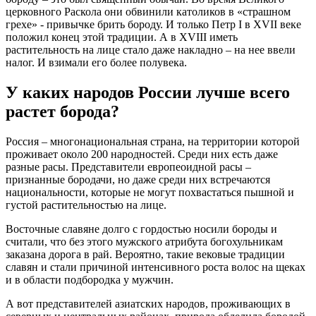
церковного Раскола они обвинили католиков в «страшном
грехе» - привычке брить бороду. И только Петр I в
XVII
веке
положил конец этой традиции. А в
XVIII
иметь
растительность на лице стало даже накладно – на нее ввели
налог. И взимали его более полувека.
У каких народов России лучше всего
растет борода?
Россия – многонациональная страна, на территории которой
проживает около 200 народностей. Среди них есть даже
разные расы. Представители европеоидной расы –
признанные бородачи, но даже среди них встречаются
национальности, которые не могут похвастаться пышной и
густой растительностью на лице.
Восточные славяне долго с гордостью носили бороды и
считали, что без этого мужского атрибута богохульникам
заказана дорога в рай. Вероятно, такие вековые традиции
славян и стали причиной интенсивного роста волос на щеках
и в области подбородка у мужчин.
А вот представителей азиатских народов, проживающих в