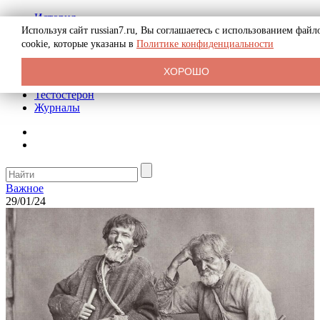
История
Биография
Используя сайт russian7.ru, Вы соглашаетесь с использованием файл
Криминал
cookie, которые указаны в
Политике конфиденциальности
Реклама на сайте
О сайте
ХОРОШО
Рекомендательные статьи
Тестостерон
Журналы
Важное
29/01/24