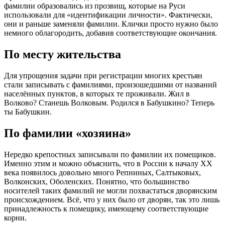
фамилии образовались из прозвищ, которые на Руси
использовали для «идентификации личности». Фактически,
они и раньше заменяли фамилии. Клички просто нужно было
немного облагородить, добавив соответствующие окончания.
По месту жительства
Для упрощения задачи при регистрации многих крестьян
стали записывать с фамилиями, произошедшими от названий
населённых пунктов, в которых те проживали. Жил в
Волково? Станешь Волковым. Родился в Бабушкино? Теперь
ты Бабушкин.
По фамилии «хозяина»
Нередко крепостных записывали по фамилии их помещиков.
Именно этим и можно объяснить, что в России к началу XX
века появилось довольно много Репниных, Салтыковых,
Волконских, Оболенских. Понятно, что большинство
носителей таких фамилий не могли похвастаться дворянским
происхождением. Всё, что у них было от дворян, так это лишь
принадлежность к помещику, имеющему соответствующие
корни.