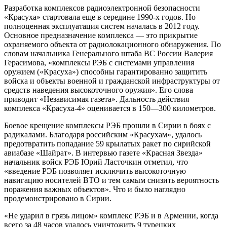
Разработка комплексов радиоэлектронной безопасности
«Красуха» стартовала еще в середине 1990-х годов. Но
полноценная эксплуатация систем началась в 2012 году.
Основное предназначение комплекса — это прикрытие
охраняемого объекта от радиолокационного обнаружения. По
словам начальника Генерального штаба ВС России Валерия
Герасимова, «комплексы РЭБ с системами управления
оружием («Красуха») способны гарантированно защитить
войска и объекты военной и гражданской инфраструктуры от
средств наведения высокоточного оружия». Его слова
приводит «Независимая газета». Дальность действия
комплекса «Красуха-4» оценивается в 150—300 километров.
Боевое крещение комплексы РЭБ прошли в Сирии в боях с
радикалами. Благодаря российским «Красухам», удалось
предотвратить попадание 59 крылатых ракет по сирийской
авиабазе «Шайрат». В интервью газете «Красная Звезда»
начальник войск РЭБ Юрий Ласточкин отметил, что
«введение РЭБ позволяет исключить высокоточную
навигацию носителей ВТО и тем самым снизить вероятность
поражения важных объектов». Что и было наглядно
продемонстрировано в Сирии.
«Не ударил в грязь лицом» комплекс РЭБ и в Армении, когда
всего за 48 часов удалось уничтожить 9 турецких