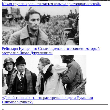
Какая группа крови считается «самой аристократической»
Рейнхард Кунце: что Сталин сделал с эсэсовцем, который
застрелил Якова Джугашвили
«Долой тирана!»: за что расстреляли лидера Румынии
Николае Чаушеску