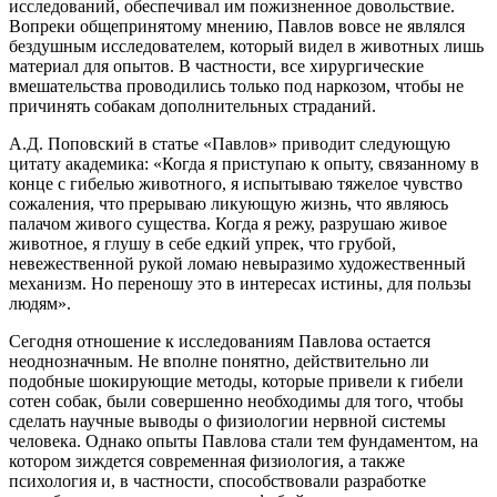
исследований, обеспечивал им пожизненное довольствие.
Вопреки общепринятому мнению, Павлов вовсе не являлся
бездушным исследователем, который видел в животных лишь
материал для опытов. В частности, все хирургические
вмешательства проводились только под наркозом, чтобы не
причинять собакам дополнительных страданий.
А.Д. Поповский в статье «Павлов» приводит следующую
цитату академика: «Когда я приступаю к опыту, связанному в
конце с гибелью животного, я испытываю тяжелое чувство
сожаления, что прерываю ликующую жизнь, что являюсь
палачом живого существа. Когда я режу, разрушаю живое
животное, я глушу в себе едкий упрек, что грубой,
невежественной рукой ломаю невыразимо художественный
механизм. Но переношу это в интересах истины, для пользы
людям».
Сегодня отношение к исследованиям Павлова остается
неоднозначным. Не вполне понятно, действительно ли
подобные шокирующие методы, которые привели к гибели
сотен собак, были совершенно необходимы для того, чтобы
сделать научные выводы о физиологии нервной системы
человека. Однако опыты Павлова стали тем фундаментом, на
котором зиждется современная физиология, а также
психология и, в частности, способствовали разработке