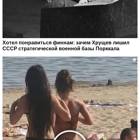
Хотел понравиться финнам: зачем Хрущев лишил
СССР стратегической военной базы Порккала
i