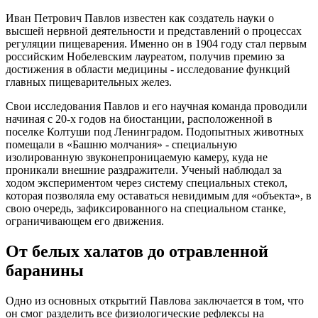
Иван Петрович Павлов известен как создатель науки о
высшей нервной деятельности и представлений о процессах
регуляции пищеварения. Именно он в 1904 году стал первым
российским Нобелевским лауреатом, получив премию за
достижения в области медицины - исследование функций
главных пищеварительных желез.
Свои исследования Павлов и его научная команда проводили
начиная с 20-х годов на биостанции, расположенной в
поселке Колтуши под Ленинградом. Подопытных животных
помещали в «Башню молчания» - специальную
изолированную звуконепроницаемую камеру, куда не
проникали внешние раздражители. Ученый наблюдал за
ходом экспериментом через систему специальных стекол,
которая позволяла ему оставаться невидимым для «объекта», в
свою очередь, зафиксированного на специальном станке,
ограничивающем его движения.
От белых халатов до отравленной
баранины
Одно из основных открытий Павлова заключается в том, что
он смог разделить все физиологические рефлексы на