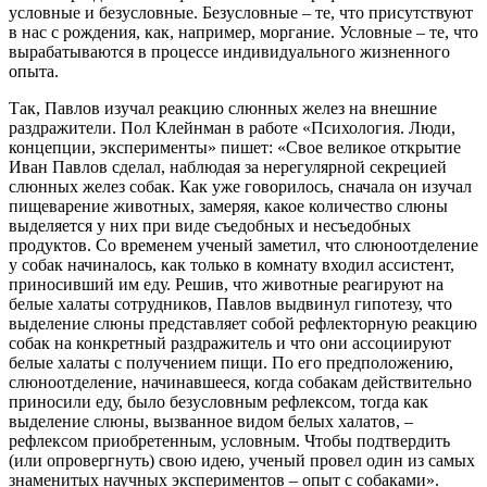
условные и безусловные. Безусловные – те, что присутствуют
в нас с рождения, как, например, моргание. Условные – те, что
вырабатываются в процессе индивидуального жизненного
опыта.
Так, Павлов изучал реакцию слюнных желез на внешние
раздражители. Пол Клейнман в работе «Психология. Люди,
концепции, эксперименты» пишет: «Свое великое открытие
Иван Павлов сделал, наблюдая за нерегулярной секрецией
слюнных желез собак. Как уже говорилось, сначала он изучал
пищеварение животных, замеряя, какое количество слюны
выделяется у них при виде съедобных и несъедобных
продуктов. Со временем ученый заметил, что слюноотделение
у собак начиналось, как только в комнату входил ассистент,
приносивший им еду. Решив, что животные реагируют на
белые халаты сотрудников, Павлов выдвинул гипотезу, что
выделение слюны представляет собой рефлекторную реакцию
собак на конкретный раздражитель и что они ассоциируют
белые халаты с получением пищи. По его предположению,
слюноотделение, начинавшееся, когда собакам действительно
приносили еду, было безусловным рефлексом, тогда как
выделение слюны, вызванное видом белых халатов, –
рефлексом приобретенным, условным. Чтобы подтвердить
(или опровергнуть) свою идею, ученый провел один из самых
знаменитых научных экспериментов – опыт с собаками».