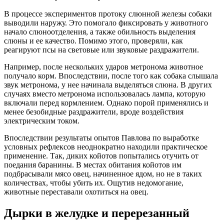
В процессе экспериментов протоку слюнной железы собаки
выводили наружу. Это помогало фиксировать у животного
начало слюноотделения, а также обильность выделения
слюны и ее качество. Помимо этого, проверяли, как
реагируют псы на световые или звуковые раздражители.
Например, после нескольких ударов метронома животное
получало корм. Впоследствии, после того как собака слышала
звук метронома, у нее начинала выделяться слюна. В других
случаях вместо метронома использовалась лампа, которую
включали перед кормлением. Однако порой применялись и
менее безобидные раздражители, вроде воздействия
электрическим током.
Впоследствии результаты опытов Павлова по выработке
условных рефлексов неоднократно находили практическое
применение. Так, диких койотов попытались отучить от
поедания баранины. В местах обитания койотов им
подбрасывали мясо овец, начиненное ядом, но не в таких
количествах, чтобы убить их. Ощутив недомогание,
животные переставали охотиться на овец.
Дырки в желудке и перерезанный