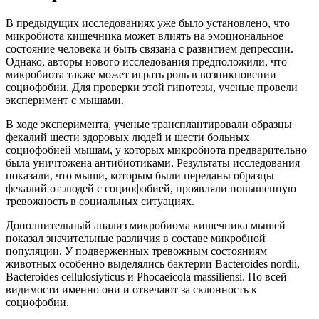
В предыдущих исследованиях уже было установлено, что
микробиота кишечника может влиять на эмоциональное
состояние человека и быть связана с развитием депрессии.
Однако, авторы нового исследования предположили, что
микробиота также может играть роль в возникновении
социофобии. Для проверки этой гипотезы, ученые провели
эксперимент с мышами.
В ходе эксперимента, ученые трансплантировали образцы
фекалий шести здоровых людей и шести больных
социофобией мышам, у которых микробиота предварительно
была уничтожена антибиотиками. Результаты исследования
показали, что мыши, которым были переданы образцы
фекалий от людей с социофобией, проявляли повышенную
тревожность в социальных ситуациях.
Дополнительный анализ микробиома кишечника мышей
показал значительные различия в составе микробной
популяции. У подверженных тревожным состояниям
животных особенно выделялись бактерии Bacteroides nordii,
Bacteroides cellulosiyticus и Phocaeicola massiliensi. По всей
видимости именно они и отвечают за склонность к
социофобии.