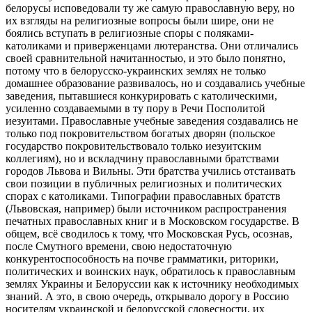
белорусы исповедовали ту же самую православную веру, но
их взгляды на религиозные вопросы были шире, они не
боялись вступать в религиозные споры с поляками-
католиками и приверженцами лютеранства. Они отличались
своей сравнительной начитанностью, и это было понятно,
потому что в белорусско-украинских землях не только
домашнее образование развивалось, но и создавались учебные
заведения, пытавшиеся конкурировать с католическими,
усиленно создаваемыми в ту пору в Речи Посполитой
иезуитами. Православные учебные заведения создавались не
только под покровительством богатых дворян (польское
государство покровительствовало только иезуитским
коллегиям), но и вскладчину православными братствами
городов Львова и Вильны. Эти братства учились отстаивать
свои позиции в публичных религиозных и политических
спорах с католиками. Типографии православных братств
(Львовская, например) были источником распространения
печатных православных книг и в Московском государстве. В
общем, всё сводилось к тому, что Московская Русь, осознав,
после Смутного времени, свою недостаточную
конкурентоспособность на почве грамматики, риторики,
политических и воинских наук, обратилось к православным
землях Украины и Белоруссии как к источнику необходимых
знаний. А это, в свою очередь, открывало дорогу в Россию
носителям украинской и белорусской словесности, их