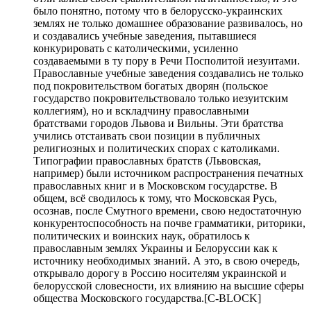
было понятно, потому что в белорусско-украинских
землях не только домашнее образование развивалось, но
и создавались учебные заведения, пытавшиеся
конкурировать с католическими, усиленно
создаваемыми в ту пору в Речи Посполитой иезуитами.
Православные учебные заведения создавались не только
под покровительством богатых дворян (польское
государство покровительствовало только иезуитским
коллегиям), но и вскладчину православными
братствами городов Львова и Вильны. Эти братства
учились отстаивать свои позиции в публичных
религиозных и политических спорах с католиками.
Типографии православных братств (Львовская,
например) были источником распространения печатных
православных книг и в Московском государстве. В
общем, всё сводилось к тому, что Московская Русь,
осознав, после Смутного времени, свою недостаточную
конкурентоспособность на почве грамматики, риторики,
политических и воинских наук, обратилось к
православным землях Украины и Белоруссии как к
источнику необходимых знаний. А это, в свою очередь,
открывало дорогу в Россию носителям украинской и
белорусской словесности, их влиянию на высшие сферы
общества Московского государства.[С-BLOCK]