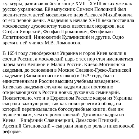
культуры, развивавшейся в конце XVII –XVIII веках уже как
русско-украинская. Её выпускник Симеон Полоцкий был
воспитателем детей московского царя Алексея Михайловича
от его первой жены. Академия в начале XVIII века поставила
московскому духовенству таких известных иерархов, как
Стефан Яворский, Феофан Прокопович, Феофилакт
Лопатинский, Иннокентий Кульчинский и другие. Одно
время в ней учился М.В. Ломоносов.
В 1654 году левобережная Украина и город Киев вошли в
состав России, а московский царь с тех пор стал именоваться
царём всей Великой и Малой России. Киево-Могилянска
академия, до основания в Москве Славяно-Греко-Латинской
академии (Заиконоспасских школ) в 1679 году, была
единственным в России высшим учебным заведением.
Киевская академия служила кадрами для постоянно
открывающихся в России новых духовных семинарий.
Показательно, что и в Церковном Расколе кадры из Украины
сыграли важную роль, так как новогреческий обряд, на
который переписывались богослужебные книги, был им
лучше знаком, чем старомосковский. Духовные кадры из
Киева – Епифаний Славинецкий, Дамаскин Птицкий,
Арсений Сатановский – сыграли видную роль в никоновской
реформе.