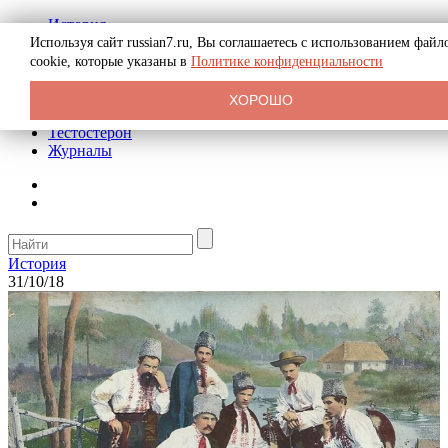
История
Биография
Используя сайт russian7.ru, Вы соглашаетесь с использованием файл
Криминал
cookie, которые указаны в
Политике конфиденциальности
Реклама на сайте
О сайте
ХОРОШО
Рекомендательные статьи
Тестостерон
Журналы
История
31/10/18