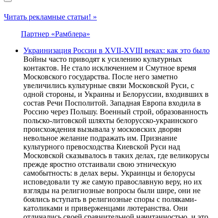
Читать рекламные статьи! »
Партнер «Рамблера»
Украинизация России в XVII-XVIII веках: как это было
Войны часто приводят к усилению культурных
контактов. Не стало исключением и Смутное время
Московского государства. После него заметно
увеличились культурные связи Московской Руси, с
одной стороны, и Украины и Белоруссии, входивших в
состав Речи Посполитой. Западная Европа входила в
Россию через Польшу. Военный строй, образованность
польско-литовской шляхты белорусско-украинского
происхождения вызывала у московских дворян
невольное желание подражать им. Признание
культурного превосходства Киевской Руси над
Московской сказывалось в таких делах, где великорусы
прежде яростно отстаивали свою этническую
самобытность: в делах веры. Украинцы и белорусы
исповедовали ту же самую православную веру, но их
взгляды на религиозные вопросы были шире, они не
боялись вступать в религиозные споры с поляками-
католиками и приверженцами лютеранства. Они
отличались своей сравнительной начитанностью, и это