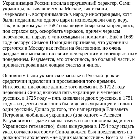
Украинизация России носила верхушечный характер. Сами
украинцы, называвшиеся на Москве, как искони,
«черкасами», воспринимались в народе иностранцами, хотя
были подданными одного царя и исповедовали одну веру.
Так, в царском указе 1682 года людям боярским запрещалось,
под страхом кар, оскорблять черкасов, причём черкасы
перечислены наряду с «иноземцами и немцами». Ещё в 1669
году белорус Симеон Полоцкий признавал, что украинцы
стремятся в Москву как пчёлы на благовоние, но очень
раздражают московитов своим неискренним и своекорыстным
поведением. Разумеется, это относилось, по большей части, к
привилегированным ловцам счастья и чинов.
Основным были украинское засилье в Русской церкви –
средоточии идеологии и просвещения того времени.
Интересны цифровые данные того времени. В 1722 году
церковный Синод включал пять украинцев и четверых
русских, в 1725 году – пять киевлян и двоих русских, в 1751
году – из десяти епископов были девять украинцев и только
один русский. Дошло до того, что императрица Елизавета
Петровна, любившая украинцев (а за одного – Алексея
Разумовского – даже вышла замуж и восстановила ради него
Украинское гетманство), была вынуждена в 1754 году издать
указ, согласно которому Синод должен был представлять на
должности архиереев «не одних малороссиян». Всего за 1700-