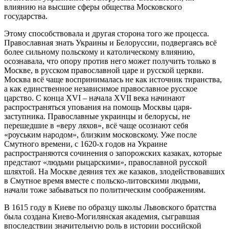
влиянию на высшие сферы общества Московского
государства.
Этому способствовала и другая сторона того же процесса.
Православная знать Украины и Белоруссии, подвергаясь всё
более сильному польскому и католическому влиянию,
осознавала, что опору против него может получить только в
Москве, в русском православной царе и русской церкви.
Москва всё чаще воспринималась не как источник тиранства,
а как единственное независимое православное русское
царство. С конца XVI – начала XVII века начинают
распространяться упования на помощь Москвы царя-
заступника. Православные украинцы и белорусы, не
перешедшие в «веру ляхов», всё чаще осознают себя
«роуським народом», близким московскому. Уже после
Смутного времени, с 1620-х годов на Украине
распространяются сочинения о запорожских казаках, которые
предстают «людьми рыцарскими», православной русской
шляхтой. На Москве деяния тех же казаков, злодействовавших
в Смутное время вместе с польско-литовскими людьми,
начали тоже забываться по политическим соображениям.
В 1615 году в Киеве по образцу школы Львовского братства
была создана Киево-Могилянская академия, сыгравшая
впоследствии значительную роль в истории российской