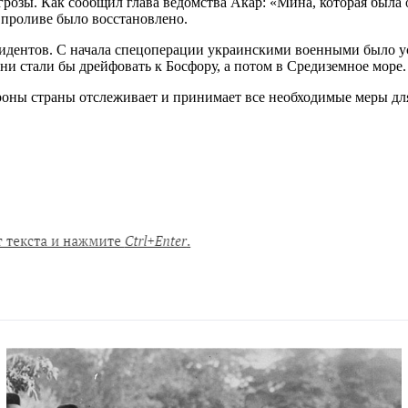
озы. Как сообщил глава ведомства Акар: «Мина, которая была 
 проливе было восстановлено.
дентов. С начала спецоперации украинскими военными было уст
ни стали бы дрейфовать к Босфору, а потом в Средиземное море.
оны страны отслеживает и принимает все необходимые меры дл