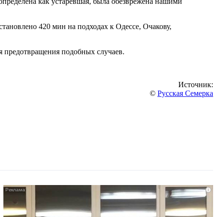
определена как устаревшая, была обезврежена нашими
ановлено 420 мин на подходах к Одессе, Очакову,
я предотвращения подобных случаев.
Источник:
©
Русская Семерка
i