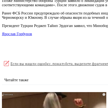
Позже Министерство обороны Турции заявило о ликвидации угр
соответствующими командами». После этого движение судов в
Ранее ФСБ России предупреждало об опасности подобных инци
Черноморску и Южному. В случае обрыва якоря из-за течений о
Президент Турции Реджеп Тайип Эрдоган заявил, что Минобор
Ярослав Горбунов
Читайте также
i