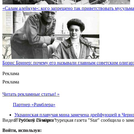
«Салам алейкум»: кого запрещено так приветствовать мусульм
Борис Бринер: почему его называли главным советским олигар
Реклама
Реклама
Читать рекламные статьи! »
Партнер «Рамблера»
Украинская плавучая мина замечена дрейфующей в Черно
Видео "Русской Семёрки"
В субботу 26 марта турецкая газета "Star" сообщила о з
Войти, используя: