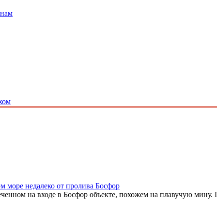
анам
хом
м море недалеко от пролива Босфор
амеченном на входе в Босфор объекте, похожем на плавучую мину