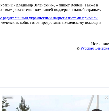
Украины) Владимир Зеленский», – пишет Reuters. Также в
ключевым доказательством вашей поддержки нашей страны».
с
радикальными украинскими националистами прибыли
а чеченских войн, готов предоставить Зеленскому помощь в
Источник:
©
Русская Семерка
i