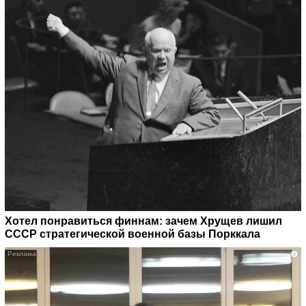
Хотел понравиться финнам: зачем Хрущев лишил
СССР стратегической военной базы Порккала
i