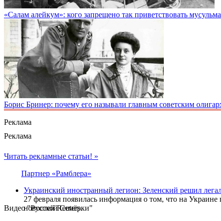
«Салам алейкум»: кого запрещено так приветствовать мусульм
Борис Бринер: почему его называли главным советским олигар
Реклама
Реклама
Читать рекламные статьи! »
Партнер «Рамблера»
Украинский иностранный легион: Зеленский решил легал
27 февраля появилась информация о том, что на Украин
Видео "Русской Семёрки"
новостей Reuters.