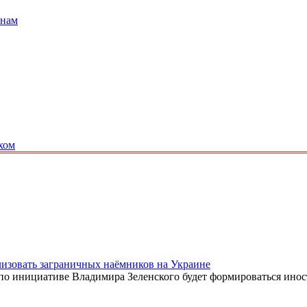
анам
хом
изовать заграничных наёмников на Украине
е по инициативе Владимира Зеленского будет формироваться ино