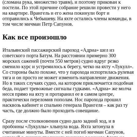
(сломана рука, множество травм), и поэтому прикован к
постели. По этой причине собрание решили провести у него
на квартире. Врангель и его жена покинули борт и
отправились к Чебышеву. На яхте остались члены команды, в
том числе мичман Петр Сапунов.
Как все произошло
Итальянский пассажирский пароход «Адриа» шел из
советского порта Батум. На расстоянии примерно 300
морских саженей (почти 550 метров) судно вдруг резко
сменило курс и устремилось к берегу, четко на яхту «Лукулл».
Со стороны было похоже, что у парохода испортилась рулевая
тяга и он просто не может изменить направление движения.
Но в таких случаях судно, на котором приключается подобная
беда, подает тревожные сигналы гудками. «Адриа» же молча
несся прямо на яхту и протаранил ее в самом центре,
практически переломив пополам. Нос парохода прошил
насквозь кабинет и спальню генерала Врангеля – как раз ту
часть, где должно было проходить совещание.
Сразу после столкновения судно дало задний ход, и в
пробоины «Лукуллы» хлынула вода. Яхта затонула в
считанные минуты. Вместе с ней погиб мичман Сапунов,