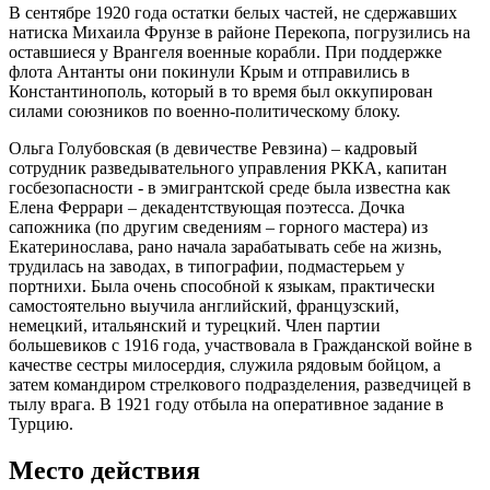
В сентябре 1920 года остатки белых частей, не сдержавших
натиска Михаила Фрунзе в районе Перекопа, погрузились на
оставшиеся у Врангеля военные корабли. При поддержке
флота Антанты они покинули Крым и отправились в
Константинополь, который в то время был оккупирован
силами союзников по военно-политическому блоку.
Ольга Голубовская (в девичестве Ревзина) – кадровый
сотрудник разведывательного управления РККА, капитан
госбезопасности - в эмигрантской среде была известна как
Елена Феррари – декадентствующая поэтесса. Дочка
сапожника (по другим сведениям – горного мастера) из
Екатеринослава, рано начала зарабатывать себе на жизнь,
трудилась на заводах, в типографии, подмастерьем у
портнихи. Была очень способной к языкам, практически
самостоятельно выучила английский, французский,
немецкий, итальянский и турецкий. Член партии
большевиков с 1916 года, участвовала в Гражданской войне в
качестве сестры милосердия, служила рядовым бойцом, а
затем командиром стрелкового подразделения, разведчицей в
тылу врага. В 1921 году отбыла на оперативное задание в
Турцию.
Место действия