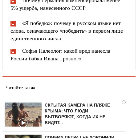
Почему Германия компенсировала менее
5% ущерба, нанесенного СССР
«Я победю»: почему в русском языке нет
слова, означающего «победить» в первом лице
единственного числа
Софья Палеолог: какой вред нанесла
России бабка Ивана Грозного
Читайте также
i
СКРЫТАЯ КАМЕРА НА ПЛЯЖЕ
КРЫМА: ЧТО ЛЮДИ
ВЫТВОРЯЮТ, КОГДА ИХ НЕ
ВИДЯТ...
ПОЧЕМУ ПЕТРА I НЕ ХОРОНИЛИ