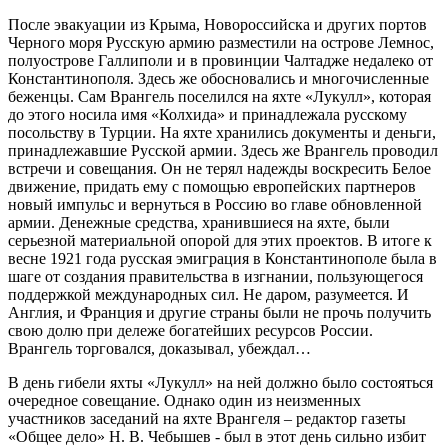
После эвакуации из Крыма, Новороссийска и других портов
Черного моря Русскую армию разместили на острове Лемнос,
полуострове Галлиполи и в провинции Чалтадже недалеко от
Константинополя. Здесь же обосновались и многочисленные
беженцы. Сам Врангель поселился на яхте «Лукулл», которая
до этого носила имя «Колхида» и принадлежала русскому
посольству в Турции. На яхте хранились документы и деньги,
принадлежавшие Русской армии. Здесь же Врангель проводил
встречи и совещания. Он не терял надежды воскресить Белое
движение, придать ему с помощью европейских партнеров
новый импульс и вернуться в Россию во главе обновленной
армии. Денежные средства, хранившиеся на яхте, были
серьезной материальной опорой для этих проектов. В итоге к
весне 1921 года русская эмиграция в Константинополе была в
шаге от создания правительства в изгнании, пользующегося
поддержкой международных сил. Не даром, разумеется. И
Англия, и Франция и другие страны были не прочь получить
свою долю при дележе богатейших ресурсов России.
Врангель торговался, доказывал, убеждал…
В день гибели яхты «Лукулл» на ней должно было состояться
очередное совещание. Однако один из неизменных
участников заседаний на яхте Врангеля – редактор газеты
«Общее дело» Н. В. Чебышев - был в этот день сильно избит