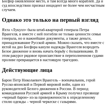
Босфор оживленное место, и там всегда много кораблей. Да и
суд впоследствии признал инцидент не более чем несчастным
случаем.
Однако это только на первый взгляд
Яхта «Лукулл» была штаб-квартирой генерала Петра
Врангеля, и вместе с ней погибли не только ценности семьи
генерала, но и важнейшие документы, а также деньги,
принадлежавшие Русской армии. Можно сказать, что вместе с
яхтой на дно Босфора канули надежды Врангеля возродить
Белое движение и вновь начать борьбу с большевиками. В
этом ракурсе рядовое происшествие в переполненном судами
проливе превращается в настоящую трагедию.
Действующие лица
Барон Петр Николаевич Врангель – военачальник, герой
Русско-японской и Первой мировой войн, один из
руководителей Белого движения в России. В период
командования Русской армией в Крыму получил прозвище
«черный барон» из-за приверженности к определенному
стилю одежды – черной черкеске с газырями.