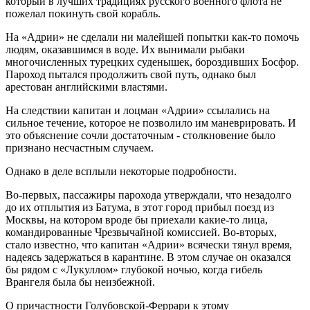
который в лучших традициях русского военного флота не
пожелал покинуть свой корабль.
На «Адрии» не сделали ни малейшей попытки как-то помочь
людям, оказавшимся в воде. Их вынимали рыбаки
многочисленных турецких суденышек, бороздивших Босфор.
Пароход пытался продолжить свой путь, однако был
арестован английскими властями.
На следствии капитан и лоцман «Адрии» ссылались на
сильное течение, которое не позволило им маневрировать. И
это объяснение сочли достаточным - столкновение было
признано несчастным случаем.
Однако в деле всплыли некоторые подробности.
Во-первых, пассажиры парохода утверждали, что незадолго
до их отплытия из Батума, в этот город прибыл поезд из
Москвы, на котором вроде бы приехали какие-то лица,
командированные Чрезвычайной комиссией. Во-вторых,
стало известно, что капитан «Адрии» всячески тянул время,
надеясь задержаться в карантине. В этом случае он оказался
бы рядом с «Лукуллом» глубокой ночью, когда гибель
Врангеля была бы неизбежной.
О причастности Голубовской-Феррари к этому