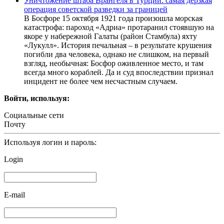
Уничтожение штаба Врангеля в Турции: самая дерзкая
операция советской разведки за границей
В Босфоре 15 октября 1921 года произошла морская
катастрофа: пароход «Адриа» протаранил стоявшую на
якоре у набережной Галаты (район Стамбула) яхту
«Лукулл». История печальная – в результате крушения
погибли два человека, однако не слишком, на первый
взгляд, необычная: Босфор оживленное место, и там
всегда много кораблей. Да и суд впоследствии признал
инцидент не более чем несчастным случаем.
Войти, используя:
Социальные сети
Почту
Используя логин и пароль:
Login
E-mail