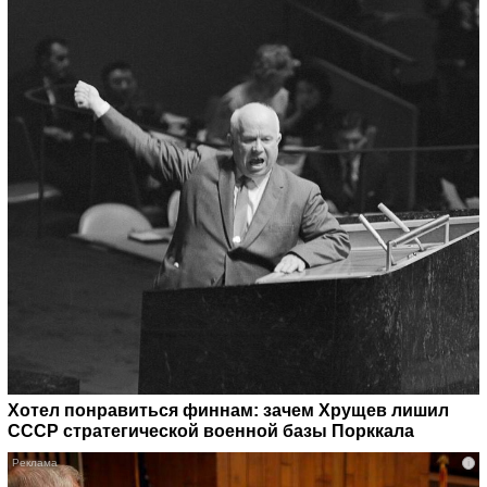
Хотел понравиться финнам: зачем Хрущев лишил
СССР стратегической военной базы Порккала
i