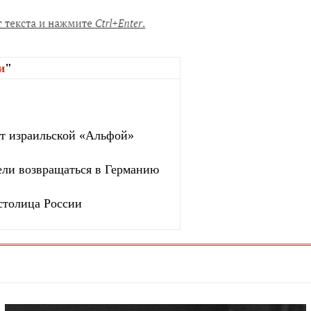
и
"
ют израильской «Альфой»
ели возвращаться в Германию
столица России