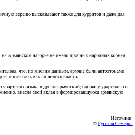
огичную версию высказывают также для хурритов и даже для
ов на Армянском нагорье не имело прочных народных корней.
читывая, что, по многим данным, армяне были автохтонами
рты после того, как лишились власти.
 урартского языка в древнеармянский; однако у урартского и
есомненно, внесла свой вклад в формировавшуюся армянскую
Источник:
©
Русская Семерка