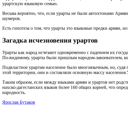
урартскую языковую семью.
Весьма вероятно, что, если урарты не были автохтонами Армян
шумеров.
Есть гипотеза о том, что урарты это языковые предки армян, н
Загадка исчезновения урартов
Урарты как народ исчезают одновременно с падением их госуд
По-видимому, урарты были пришлым народом-завоевателем, ко
Подвластное урартам население было многоязычным, но, судя 
этой территории, они и составляли основную массу населения 
Таким образом, если между языками армян и урартов нет родст
нахско-дагестанских языков более 160 общих корней, что опре
народность.
Ярослав Бутаков