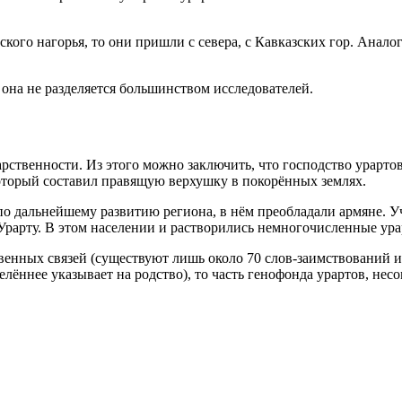
ского нагорья, то они пришли с севера, с Кавказских гор. Анал
о она не разделяется большинством исследователей.
арственности. Из этого можно заключить, что господство урарт
торый составил правящую верхушку в покорённых землях.
по дальнейшему развитию региона, в нём преобладали армяне. У
Урарту. В этом населении и растворились немногочисленные ура
венных связей (существуют лишь около 70 слов-заимствований из
делённее указывает на родство), то часть генофонда урартов, н