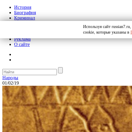
История
Биография
Криминал
СССР
Используя сайт russian7.r
Тайны
cookie, которые указаны в
Рекомендации
Реклама
О сайте
Народы
01/02/19