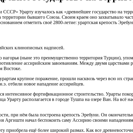
 СССР» Урарту изучалось как «древнейшее государство на террит
 территории бывшего Союза. Своим краем оно захватывало часть
снованием отметить своё 2800-летие: урартская крепость Эребуни
рийских клинописных надписей.
 нагорья (ныне это преимущественно территория Турции), упоми
противление ассирийским завоеваниям. Между двумя царствами р
м Востоке.
 урартам крупное поражение, прошли насквозь через всю их стран
н.э. отбили новое нападение ассирийцев.
дётся интенсивное фортификационное строительство. Урарты пок
ица Урарту располагается в городе Тушпа на озере Ван. На всё н
сти, при нём была построена крепость Эребуни. Он окончательн
ия Аргишти начал беспокоить саму Ассирию своими нападениям
арту приобрела ещё более широкий размах. Как все древневосто