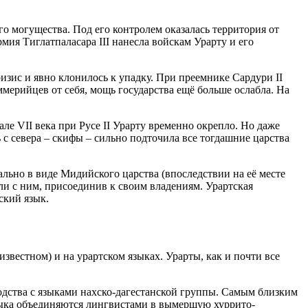
о могущества. Под его контролем оказалась территория от
мия Тиглатпаласара III нанесла войскам Урарту и его
ризис и явно клонилось к упадку. При преемнике Сардури II
ммерийцев от себя, мощь государства ещё больше ослабла. На
але VII века при Русе II Урарту временно окрепло. Но даже
 севера – скифы – сильно подточила все тогдашние царства
льно в виде Мидийского царства (впоследствии на её месте
или с ним, присоединив к своим владениям. Урартская
ский язык.
звестном) и на урартском языках. Урарты, как и почти все
ходства с языками нахско-дагестанской группы. Самым близким
языка объединяются лингвистами в вымершую хуррито-