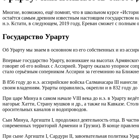
Многие, возможно, ещё помнят, что в школьном курсе «Истории
остаётся самым древним известным настоящим государством на
н.э. Кстати, в следующем, 2019 году, Ереван сможет с полным о
Государство Урарту
Об Урарту мы знаем в основном из его собственных и из асси
Впервые государство Урарту, возникшее на высотах Армянского
говорят об его войнах с Ассирией. Урарту оказало упорное со
стало серьёзным соперником Ассирии за гегемонию на Ближне
В 856 году до н.э. ассирийские войска Салманасара III нанесли
своим владениям. Урарты оправились, окрепли и в 832 году до 
При царе Минуа в самом начале VIII века до н.э. в Урарту ве
нагорья: Хатти, Страну мушков и др., а также на Кавказе. Стол
оросительных каналов и водопроводов.
Сын Минуа, Аргишти I, продолжил деятельность отца. В частно
современных территорий Армении и Грузии). В конце правлен
При сыне Аргишти I, Сардури II, завоевательная политика Ур