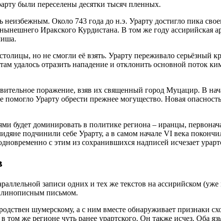
рарту были переселены десятки тысяч пленных.
еизбежным. Около 743 года до н.э. Урарту достигло пика своег
 нынешнего Иракского Курдистана. В том же году ассирийская ар
миша.
о столицы, но не смогли её взять. Урарту переживало серьёзный к
ртам удалось отразить нападение и отклонить основной поток ки
вствительное поражение, взяв их священный город Муцацир. В нач
помогло Урарту обрести прежнее могущество. Новая опасность с
ми будет доминировать в политике региона – иранцы, первонача
 мидяне подчинили себе Урарту, а в самом начале VI века поконч
 одновременно с этим из сохранившихся надписей исчезает урарт
в
аллельной записи одних и тех же текстов на ассирийском (уже и
 клинописным письмом.
 родствен шумерскому, а с ним вместе обнаруживает признаки с
в том же регионе чуть ранее урартского. Он также исчез. Оба 