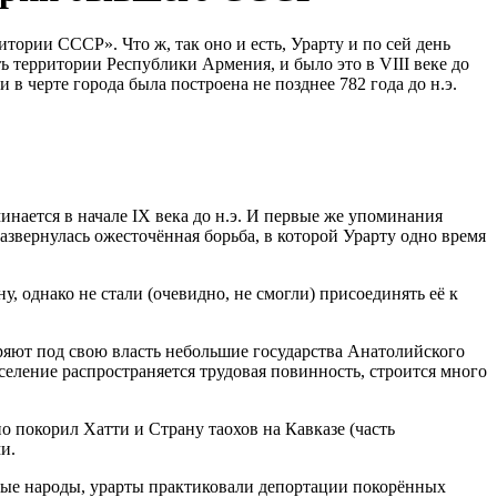
ории СССР». Что ж, так оно и есть, Урарту и по сей день
 территории Республики Армения, и было это в VIII веке до
 в черте города была построена не позднее 782 года до н.э.
нается в начале IX века до н.э. И первые же упоминания
азвернулась ожесточённая борьба, в которой Урарту одно время
у, однако не стали (очевидно, не смогли) присоединять её к
оряют под свою власть небольшие государства Анатолийского
аселение распространяется трудовая повинность, строится много
о покорил Хатти и Страну таохов на Кавказе (часть
и.
чные народы, урарты практиковали депортации покорённых