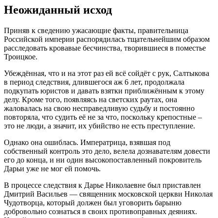
Неожиданный исход
Приняв к сведению ужасающие факты, правительница
Российской империи распорядилась тщательнейшим образом
расследовать кровавые бесчинства, творившиеся в поместье
Троицкое.
Убеждённая, что и на этот раз ей всё сойдёт с рук, Салтыкова
в период следствия, длившегося аж 6 лет, продолжала
подкупать юристов и давать взятки приближённым к этому
делу. Кроме того, появляясь на светских раутах, она
жаловалась на свою несправедливую судьбу и постоянно
повторяла, что судить её не за что, поскольку крепостные –
это не люди, а значит, их убийство не есть преступление.
Однако она ошиблась. Императрица, взявшая под
собственный контроль это дело, велела дознавателям довести
его до конца, и ни один высокопоставленный покровитель
Дарьи уже не мог ей помочь.
В процессе следствия к Дарье Николаевне был приставлен
Дмитрий Васильев — священник московской церкви Николая
Чудотворца, который должен был уговорить барыню
добровольно сознаться в своих противоправных деяниях.