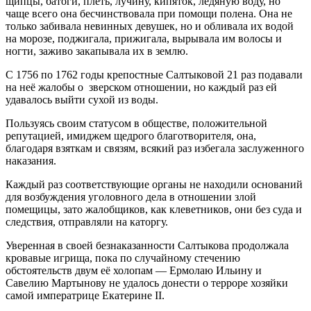
щипцы, батоги, плеть, лучину, кипяток, ледяную воду, но
чаще всего она бесчинствовала при помощи полена. Она не
только забивала невинных девушек, но и обливала их водой
на морозе, поджигала, прижигала, вырывала им волосы и
ногти, заживо закапывала их в землю.
С 1756 по 1762 годы крепостные Салтыковой 21 раз подавали
на неё жалобы о зверском отношении, но каждый раз ей
удавалось выйти сухой из воды.
Пользуясь своим статусом в обществе, положительной
репутацией, имиджем щедрого благотворителя, она,
благодаря взяткам и связям, всякий раз избегала заслуженного
наказания.
Каждый раз соответствующие органы не находили оснований
для возбуждения уголовного дела в отношении злой
помещицы, зато жалобщиков, как клеветников, они без суда и
следствия, отправляли на каторгу.
Уверенная в своей безнаказанности Салтыкова продолжала
кровавые игрища, пока по случайному стечению
обстоятельств двум её холопам — Ермолаю Ильину и
Савелию Мартынову не удалось донести о терроре хозяйки
самой императрице Екатерине II.