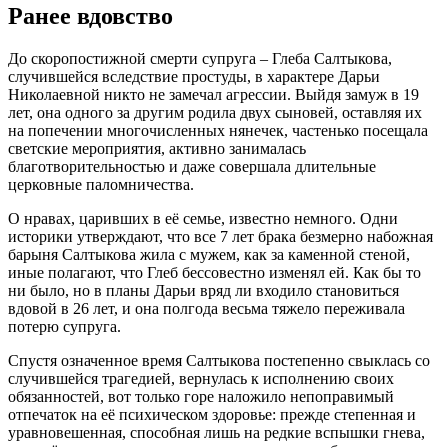
Ранее вдовство
До скоропостижной смерти супруга – Глеба Салтыкова,
случившейся вследствие простуды, в характере Дарьи
Николаевной никто не замечал агрессии. Выйдя замуж в 19
лет, она одного за другим родила двух сыновей, оставляя их
на попечении многочисленных нянечек, частенько посещала
светские мероприятия, активно занималась
благотворительностью и даже совершала длительные
церковные паломничества.
О нравах, царивших в её семье, известно немного. Одни
историки утверждают, что все 7 лет брака безмерно набожная
барыня Салтыкова жила с мужем, как за каменной стеной,
иные полагают, что Глеб бессовестно изменял ей. Как бы то
ни было, но в планы Дарьи вряд ли входило становиться
вдовой в 26 лет, и она полгода весьма тяжело переживала
потерю супруга.
Спустя означенное время Салтыкова постепенно свыклась со
случившейся трагедией, вернулась к исполнению своих
обязанностей, вот только горе наложило непоправимый
отпечаток на её психическом здоровье: прежде степенная и
уравновешенная, способная лишь на редкие вспышки гнева,