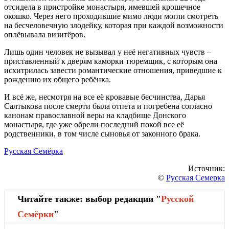
отсидела в пристройке монастыря, имевшей крошечное
окошко. Через него проходившие мимо люди могли смотреть
на бесчеловечную злодейку, которая при каждой возможности
оплёвывала визитёров.
Лишь один человек не вызывал у неё негативных чувств –
приставленный к дверям каморки тюремщик, с которым она
исхитрилась завести романтические отношения, приведшие к
рождению их общего ребёнка.
И всё же, несмотря на все её кровавые бесчинства, Дарья
Салтыкова после смерти была отпета и погребена согласно
канонам православной веры на кладбище Донского
монастыря, где уже обрели последний покой все её
родственники, в том числе сыновья от законного брака.
Русская Семёрка
Источник:
©
Русская Семерка
Читайте также: выбор редакции "
Русской
Cемёрки
"