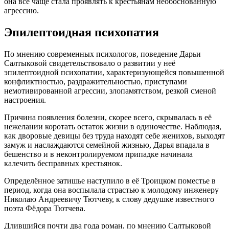
она всё чаще стала проявлять к крестьянам необоснованную
агрессию.
Эпилептоидная психопатия
По мнению современных психологов, поведение Дарьи
Салтыковой свидетельствовало о развитии у неё
эпилептоидной психопатии, характеризующейся повышенной
конфликтностью, раздражительностью, приступами
немотивированной агрессии, злопамятством, резкой сменой
настроения.
Причина появления болезни, скорее всего, скрывалась в её
нежелании коротать остаток жизни в одиночестве. Наблюдая,
как дворовые девицы без труда находят себе женихов, выходят
замуж и наслаждаются семейной жизнью, Дарья впадала в
бешенство и в неконтролируемом припадке начинала
калечить бесправных крестьянок.
Определённое затишье наступило в её Троицком поместье в
период, когда она воспылала страстью к молодому инженеру
Николаю Андреевичу Тютчеву, к слову дедушке известного
поэта Фёдора Тютчева.
Длившийся почти два года роман, по мнению Салтыковой