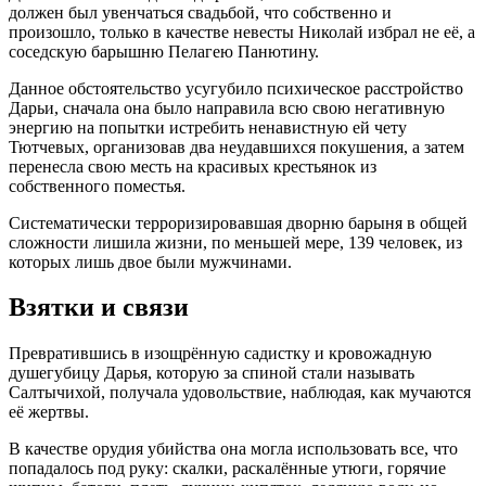
должен был увенчаться свадьбой, что собственно и
произошло, только в качестве невесты Николай избрал не её, а
соседскую барышню Пелагею Панютину.
Данное обстоятельство усугубило психическое расстройство
Дарьи, сначала она было направила всю свою негативную
энергию на попытки истребить ненавистную ей чету
Тютчевых, организовав два неудавшихся покушения, а затем
перенесла свою месть на красивых крестьянок из
собственного поместья.
Систематически терроризировавшая дворню барыня в общей
сложности лишила жизни, по меньшей мере, 139 человек, из
которых лишь двое были мужчинами.
Взятки и связи
Превратившись в изощрённую садистку и кровожадную
душегубицу Дарья, которую за спиной стали называть
Салтычихой, получала удовольствие, наблюдая, как мучаются
её жертвы.
В качестве орудия убийства она могла использовать все, что
попадалось под руку: скалки, раскалённые утюги, горячие