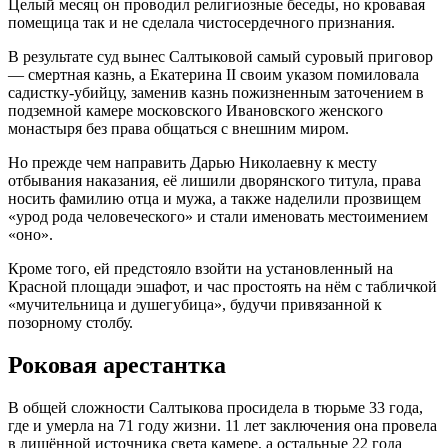
Целый месяц он проводил религиозные беседы, но кровавая
помещица так и не сделала чистосердечного признания.
В результате суд вынес Салтыковой самый суровый приговор
— смертная казнь, а Екатерина II своим указом помиловала
садистку-убийцу, заменив казнь пожизненным заточением в
подземной камере московского Ивановского женского
монастыря без права общаться с внешним миром.
Но прежде чем направить Дарью Николаевну к месту
отбывания наказания, её лишили дворянского титула, права
носить фамилию отца и мужа, а также наделили прозвищем
«урод рода человеческого» и стали именовать местоимением
«оно».
Кроме того, ей предстояло взойти на установленный на
Красной площади эшафот, и час простоять на нём с табличкой
«мучительница и душегубица», будучи привязанной к
позорному столбу.
Роковая арестантка
В общей сложности Салтыкова просидела в тюрьме 33 года,
где и умерла на 71 году жизни. 11 лет заключения она провела
в лишённой источника света камере, а остальные 22 года