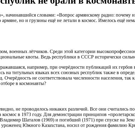
еспублик не брали в космонавт
в», начинавшийся словами: «Вопрос армянскому радио: почему н
ько армяне, но и грузины ещё не летали в космос. Имелось ещё н
бразом, военных лётчиков. Среди этой категории высокопрофес
ациональные квоты. Ведь республики в СССР исторически сильно
ражавшаяся, например, при очерёдности публикаций их гербов в
сь на титульных языках всех союзных республик также в опреде
д. Очерёдность не соответствовала численности населения, так ка
 отборе в космонавты?
видно, не проводилось никаких различий. Все они считались по
 космос в 1973 году. Для демонстрации принципов «пролетарско
 Владимир Шаталов (1969) и погибший (1971) при спуске на Зем
, уроженец Южного Казахстана, носил от рождения фамилию Кр