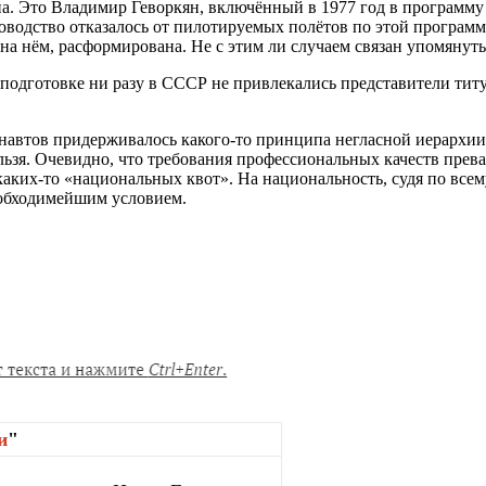
а. Это Владимир Геворкян, включённый в 1977 год в программу
оводство отказалось от пилотируемых полётов по этой програм
на нём, расформирована. Не с этим ли случаем связан упомянутый
 подготовке ни разу в СССР не привлекались представители ти
онавтов придерживалось какого-то принципа негласной иерархии
льзя. Очевидно, что требования профессиональных качеств прев
ких-то «национальных квот». На национальность, судя по всем
еобходимейшим условием.
и
"