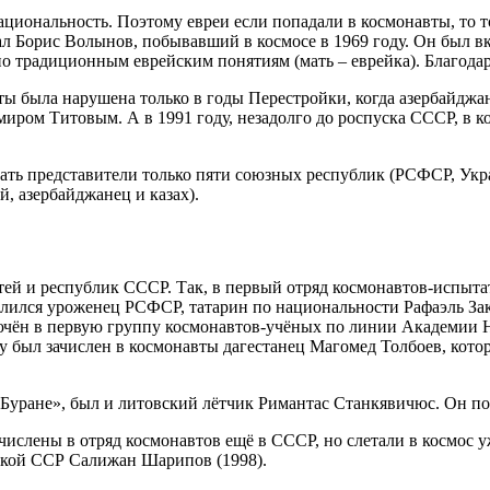
иональность. Поэтому евреи если попадали в космонавты, то
л Борис Волынов, побывавший в космосе в 1969 году. Он был вк
по традиционным еврейским понятиям (мать – еврейка). Благодар
ы была нарушена только в годы Перестройки, когда азербайджан
имиром Титовым. А в 1991 году, незадолго до роспуска СССР, в 
ать представители только пяти союзных республик (РСФСР, Укр
й, азербайджанец и казах).
ей и республик СССР. Так, в первый отряд космонавтов-испытат
лился уроженец РСФСР, татарин по национальности Рафаэль Зак
чён в первую группу космонавтов-учёных по линии Академии Н
ду был зачислен в космонавты дагестанец Магомед Толбоев, кот
Буране», был и литовский лётчик Римантас Станкявичюс. Он пог
ислены в отряд космонавтов ещё в СССР, но слетали в космос у
зской ССР Салижан Шарипов (1998).