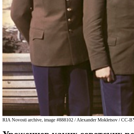
RIA Novosti archive, image #888102 / Alexander Mokletsov / CC-B