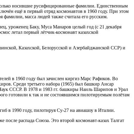
 только носившие русифицированные фамилии. Единственным
лючён ещё в первый отряд космонавтов в 1960 году. При этом
я фамилии, масса людей также считала его русским.
ец, уроженец Баку, Муса Манаров целый год (с 21 декабря
космос летал первый лётчик-космонавт казахской
аинской, Казахской, Белорусской и Азербайджанской ССР) и
елей в 1960 году был зачислен киргиз Марс Рафиков. Во
иров. Среди третьего набора (1965) был башкир Ансар
аук СССР. В 1978 и 1983 гг. башкиры Наиль Шарипов и Урал
орого готовили к так и не состоявшимся пилотируемым полётам
иб в 1990 году, пилотируя Су-27 на авиашоу в Италии.
же после распада Союза. Это второй космонавт-казах Талгат