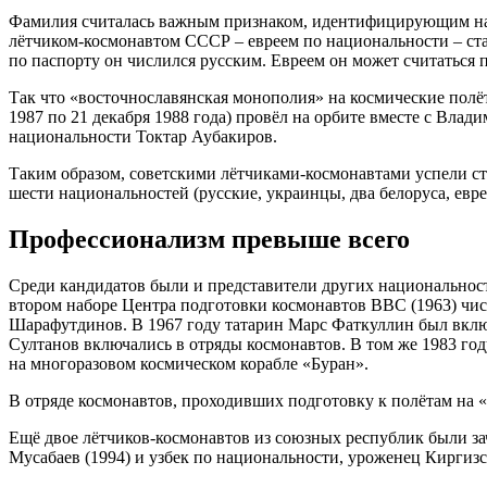
Фамилия считалась важным признаком, идентифицирующим нац
лётчиком-космонавтом СССР – евреем по национальности – ста
по паспорту он числился русским. Евреем он может считаться 
Так что «восточнославянская монополия» на космические полёт
1987 по 21 декабря 1988 года) провёл на орбите вместе с Влад
национальности Токтар Аубакиров.
Таким образом, советскими лётчиками-космонавтами успели ст
шести национальностей (русские, украинцы, два белоруса, евре
Профессионализм превыше всего
Среди кандидатов были и представители других национальност
втором наборе Центра подготовки космонавтов ВВС (1963) чис
Шарафутдинов. В 1967 году татарин Марс Фаткуллин был вклю
Султанов включались в отряды космонавтов. В том же 1983 го
на многоразовом космическом корабле «Буран».
В отряде космонавтов, проходивших подготовку к полётам на «
Ещё двое лётчиков-космонавтов из союзных республик были зач
Мусабаев (1994) и узбек по национальности, уроженец Кирги