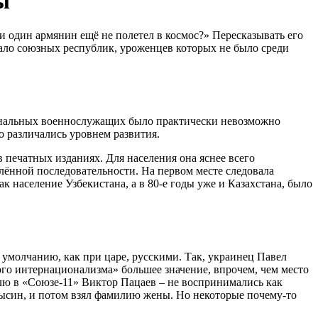
ы
и один армянин ещё не полетел в космос?» Пересказывать его
емало союзных республик, уроженцев которых не было среди
сиональных военнослужащих было практически невозможно
 различались уровнем развития.
 печатных изданиях. Для населения она яснее всего
лённой последовательности. На первом месте следовала
к население Узбекистана, а в 80-е годы уже и Казахстана, было
 умолчанию, как при царе, русскими. Так, украинец Павел
го интернационализма» большее значение, впрочем, чем место
лю в «Союзе-11» Виктор Пацаев – не воспринимались как
ысин, и потом взял фамилию жены. Но некоторые почему-то