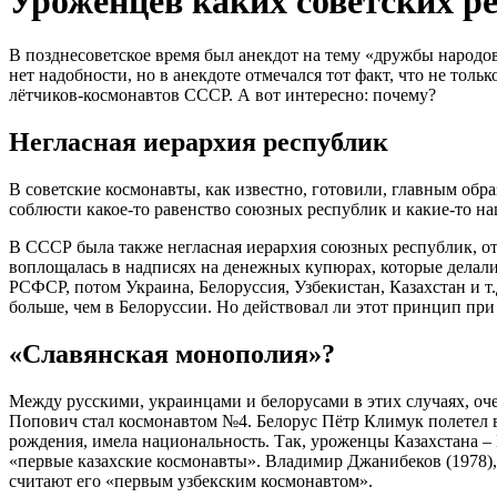
Уроженцев каких советских р
В позднесоветское время был анекдот на тему «дружбы народо
нет надобности, но в анекдоте отмечался тот факт, что не тол
лётчиков-космонавтов СССР. А вот интересно: почему?
Негласная иерархия республик
В советские космонавты, как известно, готовили, главным о
соблюсти какое-то равенство союзных республик и какие-то н
В СССР была также негласная иерархия союзных республик, от
воплощалась в надписях на денежных купюрах, которые делали
РСФСР, потом Украина, Белоруссия, Узбекистан, Казахстан и т.
больше, чем в Белоруссии. Но действовал ли этот принцип при
«Славянская монополия»?
Между русскими, украинцами и белорусами в этих случаях, оче
Попович стал космонавтом №4. Белорус Пётр Климук полетел в
рождения, имела национальность. Так, уроженцы Казахстана –
«первые казахские космонавты». Владимир Джанибеков (1978)
считают его «первым узбекским космонавтом».