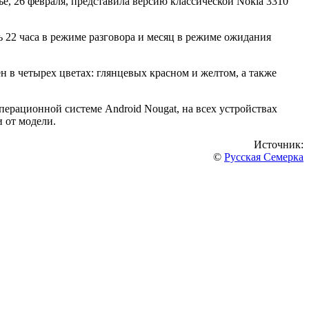
е, 26 февраля, представила версию классической Nokia 3310
ь 22 часа в режиме разговора и месяц в режиме ожидания
ен в четырех цветах: глянцевых красном и желтом, а также
операционной системе Android Nougat, на всех устройствах
и от модели.
Источник:
©
Русская Семерка