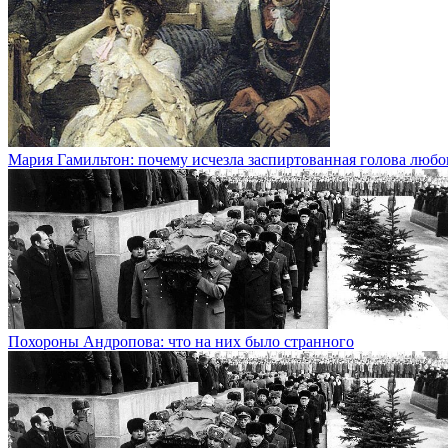
Мария Гамильтон: почему исчезла заспиртованная голова любо
Похороны Андропова: что на них было странного