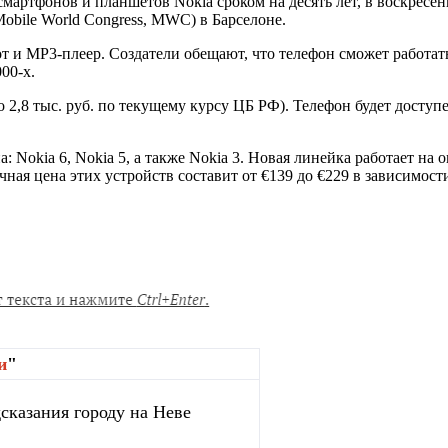
ртфонов и планшетов Nokia сроком на десять лет, в воскресень
obile World Congress, MWC) в Барселоне.
т и MP3-плеер. Создатели обещают, что телефон сможет работат
00-х.
о 2,8 тыс. руб. по текущему курсу ЦБ РФ). Телефон будет доступ
Nokia 6, Nokia 5, а также Nokia 3. Новая линейка работает на 
ная цена этих устройств составит от €139 до €229 в зависимост
и
"
сказания городу на Неве