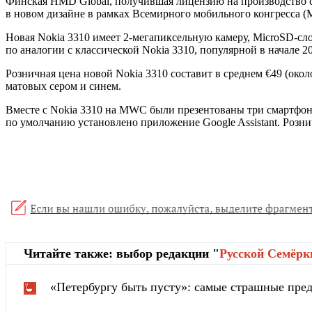
Финская HMD Global, получившая лицензию на производство сма
в новом дизайне в рамках Всемирного мобильного конгресса (M
Новая Nokia 3310 имеет 2-мегапиксельную камеру, MicroSD-сло
по аналогии с классической Nokia 3310, популярной в начале 20
Розничная цена новой Nokia 3310 составит в среднем €49 (окол
матовых сером и синем.
Вместе с Nokia 3310 на MWC были презентованы три смартфона: 
по умолчанию установлено приложение Google Assistant. Рознич
Читайте также: выбор редакции "
Русской Cемёрк
«Петербургу быть пусту»: самые страшные пред