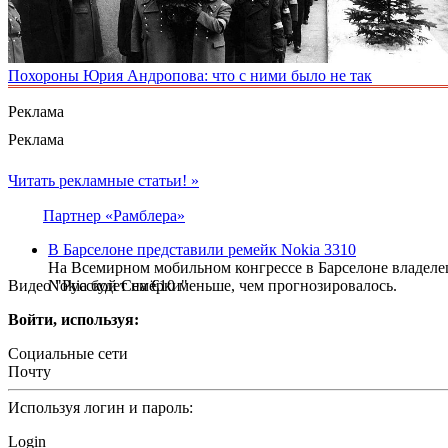
Похороны Юрия Андропова: что с ними было не так
Реклама
Реклама
Читать рекламные статьи! »
Партнер «Рамблера»
В Барселоне представили ремейк Nokia 3310
На Всемирном мобильном конгрессе в Барселоне владеле
Видео "Русской Семёрки"
Nokia будет на €10 меньше, чем прогнозировалось.
Войти, используя:
Социальные сети
Почту
Используя логин и пароль:
Login