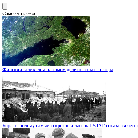
Самое читаемое
Финский залив: чем на самом деле опасны его воды
Борлаг: почему самый секретный лагерь ГУЛАГа оказался бесп