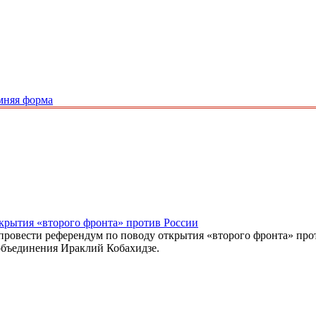
мняя форма
крытия «второго фронта» против России
 провести референдум по поводу открытия «второго фронта» пр
объединения Ираклий Кобахидзе.