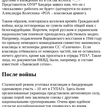
другими о вхождении их в состав КОНРа. <…>
Представитель ОУН* Бандера заявил нам, что он с
«москалями» работать не будет» (цитируется по книге
Александра Колесника «РОА – власовская армия»).
Таким образом, повторялась коллизия времён Гражданской
войны, когда петлюровцы не сумели найти общий язык с
белогвардейцами. Впрочем, порой русским и украинским
националистам поневоле приходилось действовать заодно.
Например, подавлением Варшавского восстания в 1944 году
по приказу немецкого командования совместно занимались
власовцы и легионеры дивизии СС «Галичина». Если
власовцы отбивались от немецких частей, им не оставалось
ничего другого, кроме как проситься в отряды УПА*. Такие
лица, по документам НКВД, были, например, в составе
известной «Львовской сотни».
После войны
Сталинский режим уготовал власовцам и бандеровцам
одинаковую участь – 10 лет в ГУЛАГе. Здесь более
организованные украинцы представляли автономную силу,
однако порой они заключали союзы с другими
национальными группировками. Очень ярко идейное
согласие коллаборационистов проявилось во время