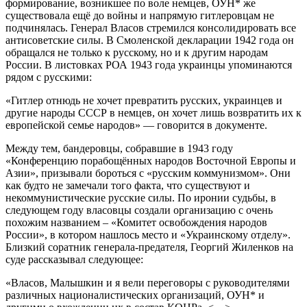
формирование, возникшее по воле немцев, ОУН* же
существовала ещё до войны и напрямую гитлеровцам не
подчинялась. Генерал Власов стремился консолидировать все
антисоветские силы. В Смоленской декларации 1942 года он
обращался не только к русскому, но и к другим народам
России. В листовках РОА 1943 года украинцы упоминаются
рядом с русскими:
«Гитлер отнюдь не хочет превратить русских, украинцев и
другие народы СССР в немцев, он хочет лишь возвратить их к
европейской семье народов» — говорится в документе.
Между тем, бандеровцы, собравшие в 1943 году
«Конференцию порабощённых народов Восточной Европы и
Азии», призывали бороться с «русским коммунизмом». Они
как будто не замечали того факта, что существуют и
некоммунистические русские силы. По иронии судьбы, в
следующем году власовцы создали организацию с очень
похожим названием – «Комитет освобождения народов
России», в котором нашлось место и «Украинскому отделу».
Близкий соратник генерала-предателя, Георгий Жиленков на
суде рассказывал следующее:
«Власов, Малышкин и я вели переговоры с руководителями
различных националистических организаций, ОУН* и