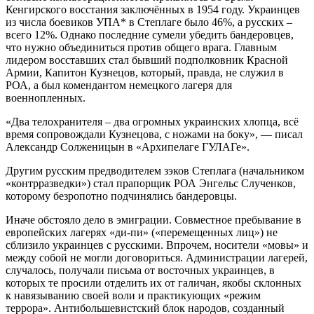
Кенгирского восстания заключённых в 1954 году. Украинцев
из числа боевиков УПА* в Степлаге было 46%, а русских –
всего 12%. Однако последние сумели убедить бандеровцев,
что нужно объединиться против общего врага. Главным
лидером восставших стал бывший подполковник Красной
Армии, Капитон Кузнецов, который, правда, не служил в
РОА, а был комендантом немецкого лагеря для
военнопленных.
«Два телохранителя – два огромных украинских хлопца, всё
время сопровождали Кузнецова, с ножами на боку», — писал
Александр Солженицын в «Архипелаге ГУЛАГе».
Другим русским предводителем зэков Степлага (начальником
«контрразведки») стал прапорщик РОА Энгельс Слученков,
которому безропотно подчинялись бандеровцы.
Иначе обстояло дело в эмиграции. Совместное пребывание в
европейских лагерях «ди-пи» («перемещенных лиц») не
сблизило украинцев с русскими. Впрочем, носители «мовы» и
между собой не могли договориться. Администрации лагерей,
случалось, получали письма от восточных украинцев, в
которых те просили отделить их от галичан, якобы склонных
к навязыванию своей воли и практикующих «режим
террора». Антибольшевистский блок народов, созданный