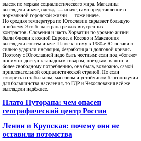
высок по меркам социалистического мира. Магазины
выглядели иначе, одежда — иначе, само представление о
нормальной городской жизни — тоже иначе.
Но средняя температура по Югославии скрывает большую
проблему. Это была страна резких внутренних
контрастов. Словения и часть Хорватии по уровню жизни
были близки к южной Европе, а Косово и Македония
выглядели совсем иначе. Плюс к этому в 1980-е Югославию
сильно ударили инфляция, безработица и долговой кризис.
Поэтому с Югославией надо быть честным: если под «богаче»
понимать доступ к западным товарам, поездкам, валюте и
более свободному потреблению, она была, возможно, самой
привлекательной социалистической страной. Но если
говорить о стабильном, массовом и устойчивом благополучии
для большинства населения, то ГДР и Чехословакия всё же
выглядели надёжнее.
Плато Путорана: чем опасен
географический центр России
Ленин и Крупская: почему они не
оставили потомства