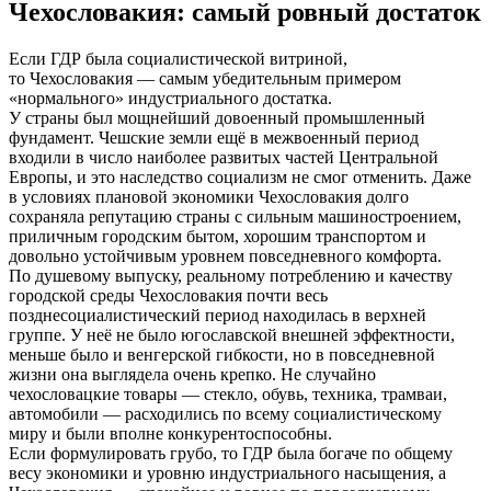
Чехословакия: самый ровный достаток
Если ГДР была социалистической витриной,
то Чехословакия — самым убедительным примером
«нормального» индустриального достатка.
У страны был мощнейший довоенный промышленный
фундамент. Чешские земли ещё в межвоенный период
входили в число наиболее развитых частей Центральной
Европы, и это наследство социализм не смог отменить. Даже
в условиях плановой экономики Чехословакия долго
сохраняла репутацию страны с сильным машиностроением,
приличным городским бытом, хорошим транспортом и
довольно устойчивым уровнем повседневного комфорта.
По душевому выпуску, реальному потреблению и качеству
городской среды Чехословакия почти весь
позднесоциалистический период находилась в верхней
группе. У неё не было югославской внешней эффектности,
меньше было и венгерской гибкости, но в повседневной
жизни она выглядела очень крепко. Не случайно
чехословацкие товары — стекло, обувь, техника, трамваи,
автомобили — расходились по всему социалистическому
миру и были вполне конкурентоспособны.
Если формулировать грубо, то ГДР была богаче по общему
весу экономики и уровню индустриального насыщения, а