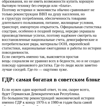
образования, но не иметь возможности купить хорошую
бытовую технику без очереди или «блата».
Поэтому историки и экономисты обычно сравнивают не
только реконструкции ВВП на душу населения, но
и структуру потребления, обеспеченность товарами
длительного пользования, питание, жилищные условия,
транспорт, импортную открытость. Официальная статистика
соцстран, особенно в поздний период, нередко украшала
производственные успехи, поэтому надёжнее смотреть на
восстановленные национальные счета, демографические и
потребительские ряды, материалы ООН, европейской
статистики, национальные ежегодники и работы по истории
повседневности.
Если смотреть именно так, выясняется простая
вещь: социализм не уравнял всех в бедности, но и не создал
повсюду одинакового достатка. Где-то люди жили заметно
лучше соседей. Где-то — ощутимо хуже.
ГДР: самая богатая в советском блоке
Если нужен один короткий ответ, то им, скорее всего,
будет Германская Демократическая Республика.
По большинству реконструкций экономической истории
именно ГДР к концу 1970-х и 1980-м годам была самой