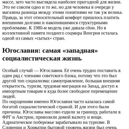
массе, зато часто выглядела наиболее пригодной для жизни.
Это не совсем одно и то же, но для человека в очереди у
магазина разница между этими понятиями не так уж велика.
Правда, за этот относительный комфорт пришлось платить
внешними долгами и накопившимися структурными
проблемами. К 1980-м модель уже давала сбои. Но в
коллективной памяти позднего соцмира Венгрия осталась
одной из самых «сытых» стран.
Югославия: самая «западная»
социалистическая жизнь
Особый случай — Югославия. Её очень трудно поставить в
один ряд с членами советского блока, потому что это был
другой тип социализма: самоуправление, большая внешняя
открытость, туризм, трудовая миграция на Запад, доступ к
импортным товарам и куда более свободное перемещение
людей.
По ощущениям именно Югославия часто казалась самой
богатой социалистической страной. И для этого были
причины. Югославы массово ездили за границу, работали в
ФРГ и Австрии, привозили домой валюту и вещи.
Адриатическое побережье зарабатывало на туризме. В
Словении и Хорватии бытовой уровень жизни был очень