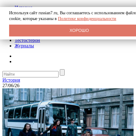
История
Биография
Используя сайт russian7.ru, Вы соглашаетесь с использованием файл
Криминал
cookie, которые указаны в
Политике конфиденциальности
Реклама на сайте
О сайте
ХОРОШО
Рекомендательные статьи
Тестостерон
Журналы
История
27/06/26