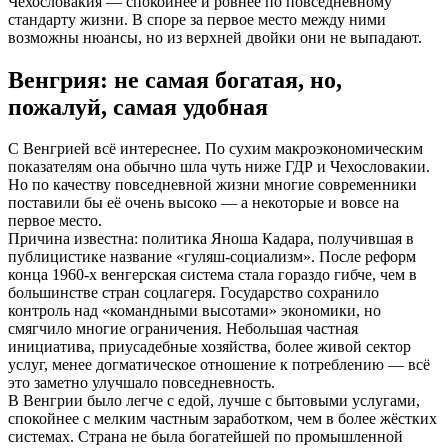
Чехословакия — спокойнее и ровнее по повседневному
стандарту жизни. В споре за первое место между ними
возможны нюансы, но из верхней двойки они не выпадают.
Венгрия: не самая богатая, но,
пожалуй, самая удобная
С Венгрией всё интереснее. По сухим макроэкономическим
показателям она обычно шла чуть ниже ГДР и Чехословакии.
Но по качеству повседневной жизни многие современники
поставили бы её очень высоко — а некоторые и вовсе на
первое место.
Причина известна: политика Яноша Кадара, получившая в
публицистике название «гуляш-социализм». После реформ
конца 1960-х венгерская система стала гораздо гибче, чем в
большинстве стран соцлагеря. Государство сохранило
контроль над «командными высотами» экономики, но
смягчило многие ограничения. Небольшая частная
инициатива, приусадебные хозяйства, более живой сектор
услуг, менее догматическое отношение к потреблению — всё
это заметно улучшало повседневность.
В Венгрии было легче с едой, лучше с бытовыми услугами,
спокойнее с мелким частным заработком, чем в более жёстких
системах. Страна не была богатейшей по промышленной