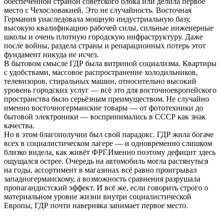
обеспеченной страной советского блока или делила первое
место с Чехословакией. Это не случайность. Восточная
Германия унаследовала мощную индустриальную базу,
высокую квалификацию рабочей силы, сильные инженерные
школы и очень плотную городскую инфраструктуру. Даже
после войны, раздела страны и репарационных потерь этот
фундамент никуда не исчез.
В бытовом смысле ГДР была витриной социализма. Квартиры
с удобствами, массовое распространение холодильников,
телевизоров, стиральных машин, относительно высокий
уровень городских услуг — всё это для восточноевропейского
пространства было серьёзным преимуществом. Не случайно
именно восточногерманские товары — от фототехники до
бытовой электроники — воспринимались в СССР как знак
качества.
Но в этом благополучии был свой парадокс. ГДР жила богаче
всех в социалистическом лагере — и одновременно слишком
близко видела, как живёт ФРГ.Именно поэтому дефицит здесь
ощущался острее. Очередь на автомобиль могла растянуться
на годы, ассортимент в магазинах всё равно проигрывал
западногерманскому, а возможность сравнения разрушала
пропагандистский эффект. И всё же, если говорить строго о
материальном уровне жизни внутри социалистической
Европы, ГДР почти наверняка занимает первое место.