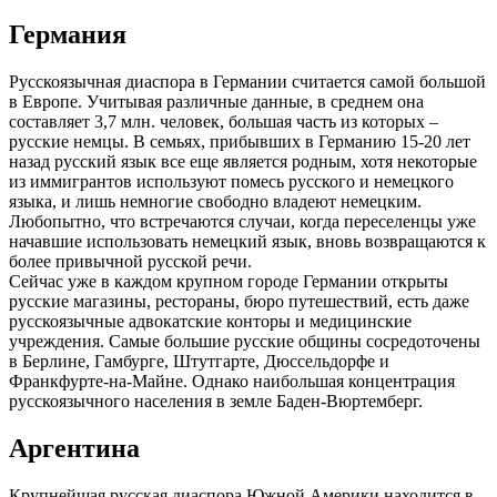
Германия
Русскоязычная диаспора в Германии считается самой большой
в Европе. Учитывая различные данные, в среднем она
составляет 3,7 млн. человек, большая часть из которых –
русские немцы. В семьях, прибывших в Германию 15-20 лет
назад русский язык все еще является родным, хотя некоторые
из иммигрантов используют помесь русского и немецкого
языка, и лишь немногие свободно владеют немецким.
Любопытно, что встречаются случаи, когда переселенцы уже
начавшие использовать немецкий язык, вновь возвращаются к
более привычной русской речи.
Сейчас уже в каждом крупном городе Германии открыты
русские магазины, рестораны, бюро путешествий, есть даже
русскоязычные адвокатские конторы и медицинские
учреждения. Самые большие русские общины сосредоточены
в Берлине, Гамбурге, Штутгарте, Дюссельдорфе и
Франкфурте-на-Майне. Однако наибольшая концентрация
русскоязычного населения в земле Баден-Вюртемберг.
Аргентина
Крупнейшая русская диаспора Южной Америки находится в