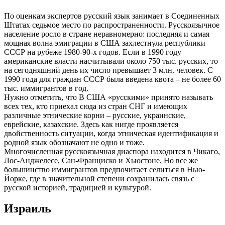
По оценкам экспертов русский язык занимает в Соединенных
Штатах седьмое место по распространенности. Русскоязычное
население росло в стране неравномерно: последняя и самая
мощная волна эмиграции в США захлестнула республики
СССР на рубеже 1980-90-х годов. Если в 1990 году
американские власти насчитывали около 750 тыс. русских, то
на сегодняшний день их число превышает 3 млн. человек. С
1990 года для граждан СССР была введена квота – не более 60
тыс. иммигрантов в год.
Нужно отметить, что В США «русскими» принято называть
всех тех, кто приехал сюда из стран СНГ и имеющих
различные этнические корни – русские, украинские,
еврейские, казахские. Здесь как нигде проявляется
двойственность ситуации, когда этническая идентификация и
родной язык обозначают не одно и тоже.
Многочисленная русскоязычная диаспора находится в Чикаго,
Лос-Анджелесе, Сан-Франциско и Хьюстоне. Но все же
большинство иммигрантов предпочитает селиться в Нью-
Йорке, где в значительной степени сохранилась связь с
русской историей, традицией и культурой.
Израиль