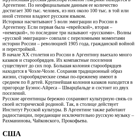
Аргентине. По неофициальным данным ее количество
достигает 300 тыс. человек, из них около 100 тыс. в той или
иной степени владеют русским языком.
Историки насчитывают 5 волн эмиграции из России в
Аргентину. Если первая была «еврейской», вторая –
«немецкой», то последние три называют «русскими». Волны
«русской эмиграции» совпали с переломными моментами
истории России – революцией 1905 года, гражданской войной
и перестройкой.
В начале XX столетия из России в Аргентину выехало много
казаков и старообрядцев. Их компактные поселения
существуют до сих пор. Большая колония старообрядцев
находится в Чоэле-Чоэле. Сохраняя традиционный образ
жизни, старообрядческие семьи по-прежнему имеют в
среднем по 8 детей. Крупнейшая колония казаков находится в
пригороде Буэнос-Айреса – Шварцбальде и состоит из двух
поселений.
Русские аргентинцы бережно сохраняют культурную связь со
своей исторической родиной. Так, в столице действует
Институт Русской культуры. В Аргентине также работают
радиостанции, передающие исключительно русскую музыку –
Рахманинова, Чайковского, Прокофьева.
США