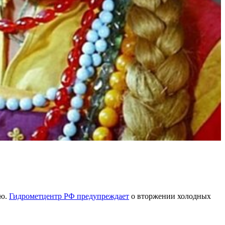
ию.
Гидрометцентр РФ предупреждает
о вторжении холодных