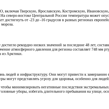
ЦФО, включая Тверскую, Ярославскую, Костромскую, Ивановску
. На северо-востоке Центральной России температура может опус
ет достигнуть от -23 до -16 градусов в разных регионах европе
 мороза.
 достигло рекордно низких значений за последние 48 лет, соста
чение атмосферного давления для региона составляет 748 мм рту
а из Арктики.
знь людей и инфраструктуру. Они могут привести к замерзанию
ы могут представлять угрозу для здоровья, особенно для людей
 чтобы минимизировать негативные последствия экстремальных
головные уборы, избегать длительного пребывания на улице, ос