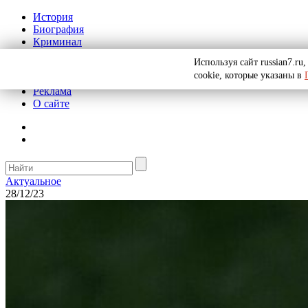
История
Биография
Криминал
СССР
Используя сайт russian7.r
Тайны
cookie, которые указаны в
Рекомендации
Реклама
О сайте
Актуальное
28/12/23