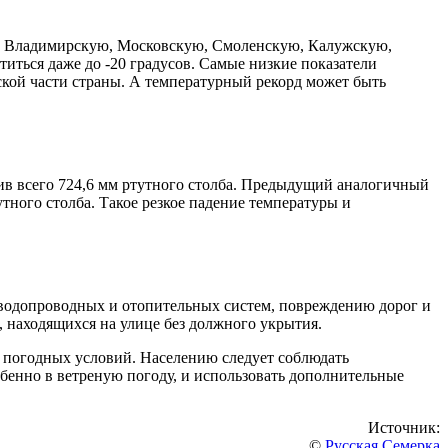
ю, Владимирскую, Московскую, Смоленскую, Калужскую,
титься даже до -20 градусов. Самые низкие показатели
йской части страны. А температурный рекорд может быть
вив всего 724,6 мм ртутного столба. Предыдущий аналогичный
тного столба. Такое резкое падение температуры и
 водопроводных и отопительных систем, повреждению дорог и
, находящихся на улице без должного укрытия.
 погодных условий. Населению следует соблюдать
обенно в ветреную погоду, и использовать дополнительные
Источник:
©
Русская Семерка