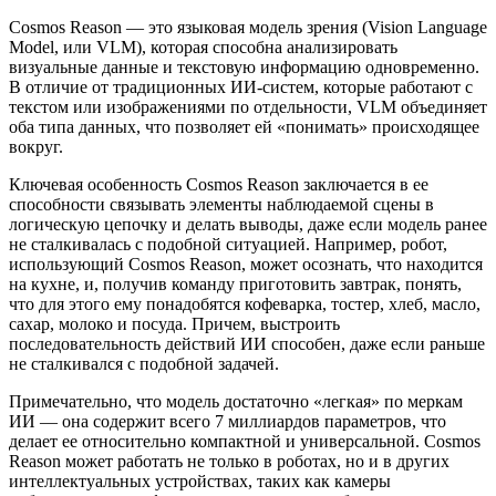
Cosmos Reason — это языковая модель зрения (Vision Language
Model, или VLM), которая способна анализировать
визуальные данные и текстовую информацию одновременно.
В отличие от традиционных ИИ-систем, которые работают с
текстом или изображениями по отдельности, VLM объединяет
оба типа данных, что позволяет ей «понимать» происходящее
вокруг.
Ключевая особенность Cosmos Reason заключается в ее
способности связывать элементы наблюдаемой сцены в
логическую цепочку и делать выводы, даже если модель ранее
не сталкивалась с подобной ситуацией. Например, робот,
использующий Cosmos Reason, может осознать, что находится
на кухне, и, получив команду приготовить завтрак, понять,
что для этого ему понадобятся кофеварка, тостер, хлеб, масло,
сахар, молоко и посуда. Причем, выстроить
последовательность действий ИИ способен, даже если раньше
не сталкивался с подобной задачей.
Примечательно, что модель достаточно «легкая» по меркам
ИИ — она содержит всего 7 миллиардов параметров, что
делает ее относительно компактной и универсальной. Cosmos
Reason может работать не только в роботах, но и в других
интеллектуальных устройствах, таких как камеры