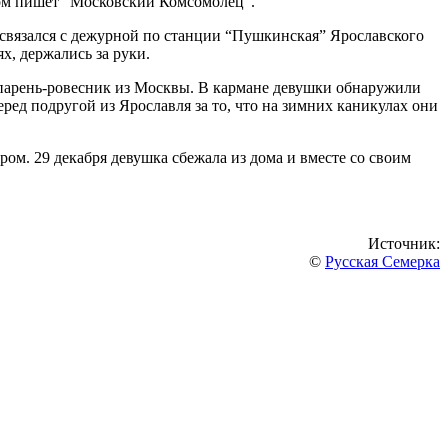
том пишет “Московский Комсомолец”.
 связался с дежурной по станции “Пушкинская” Ярославского
х, держались за руки.
 парень-ровесник из Москвы. В кармане девушки обнаружили
еред подругой из Ярославля за то, что на зимних каникулах они
ром. 29 декабря девушка сбежала из дома и вместе со своим
Источник:
©
Русская Семерка