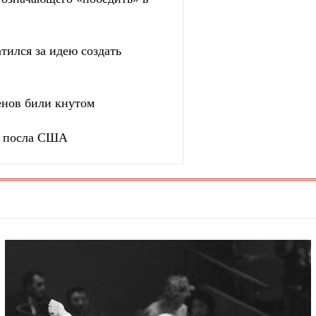
тился за идею создать
енов били кнутом
ь посла США