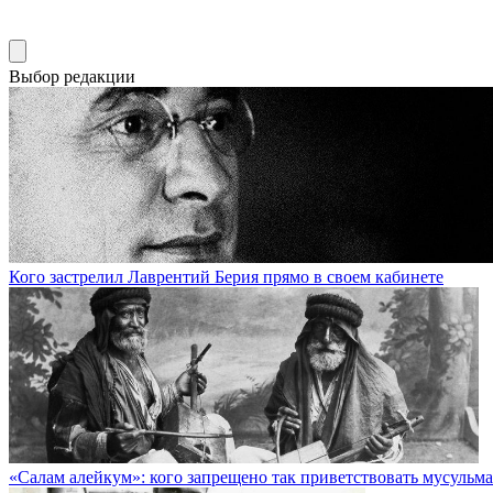
Выбор редакции
Кого застрелил Лаврентий Берия прямо в своем кабинете
«Салам алейкум»: кого запрещено так приветствовать мусульм