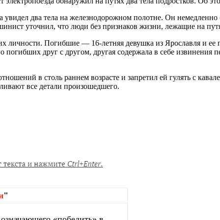
 электропоезда обнаружил на путях два тела подростков. Об э
а увидел два тела на железнодорожном полотне. Он немедленно
инист уточнил, что люди без признаков жизни, лежащие на путя
их личности. Погибшие — 16-летняя девушка из Ярославля и ее
го погибших друг с другом, другая содержала в себе извинения п
ношений в столь раннем возрасте и запретил ей гулять с кавале
вливают все детали произошедшего.
и
"
, означающего «победить» в