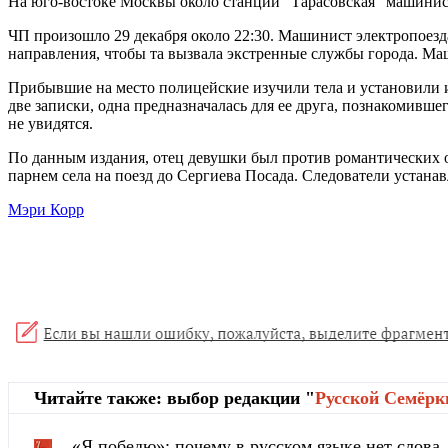
На юго-востоке Москвы около станции “Тарасовская” машинист
ЧП произошло 29 декабря около 22:30. Машинист электропоезд
направления, чтобы та вызвала экстренные службы города. Маш
Прибывшие на место полицейские изучили тела и установили 
две записки, одна предназначалась для ее друга, познакомивше
не увидятся.
По данным издания, отец девушки был против романтических от
парнем села на поезд до Сергиева Посада. Следователи устана
Мэри Корр
Читайте также: выбор редакции "
Русской Cемёрк
«Я победю»: почему в русском языке нет слова