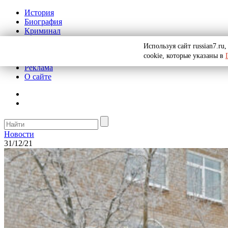
История
Биография
Криминал
СССР
Используя сайт russian7.r
Тайны
cookie, которые указаны в
Рекомендации
Реклама
О сайте
Новости
31/12/21