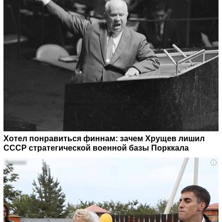
Хотел понравиться финнам: зачем Хрущев лишил
СССР стратегической военной базы Порккала
i