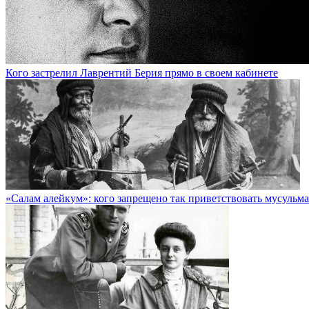
Кого застрелил Лаврентий Берия прямо в своем кабинете
«Салам алейкум»: кого запрещено так приветствовать мусульм