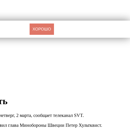
ХОРОШО
ть
етверг, 2 марта, сообщает телеканал SVT.
аявил глава Минобороны Швеции Петер Хультквист.