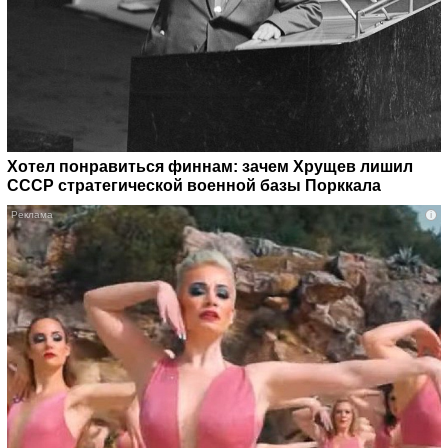
Хотел понравиться финнам: зачем Хрущев лишил
СССР стратегической военной базы Порккала
i