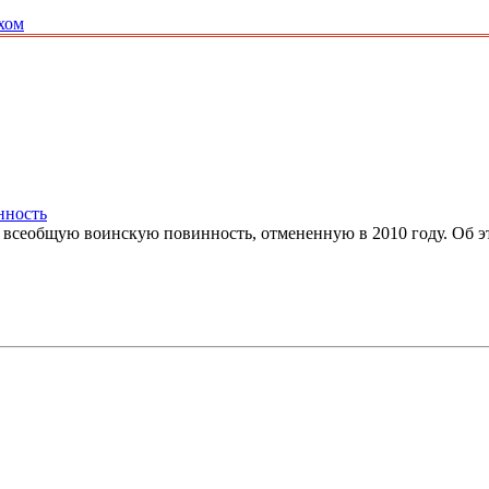
хом
нность
всеобщую воинскую повинность, отмененную в 2010 году. Об это