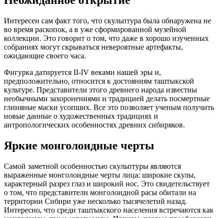
Неожиданное открытие
Интересен сам факт того, что скульптура была обнаружена не
во время раскопок, а в уже сформированной музейной
коллекции. Это говорит о том, что даже в хорошо изученных
собраниях могут скрываться невероятные артефакты,
ожидающие своего часа.
Фигурка датируется II-IV веками нашей эры и,
предположительно, относится к достояниям таштыкской
культуре. Представители этого древнего народа известны
необычными захоронениями и традицией делать посмертные
глиняные маски усопших. Все это позволяет ученым получить
новые данные о художественных традициях и
антропологических особенностях древних сибиряков.
Яркие монголоидные черты
Самой заметной особенностью скульптуры являются
выраженные монголоидные черты лица: широкие скулы,
характерный разрез глаз и широкий нос. Это свидетельствует
о том, что представители монголоидной расы обитали на
территории Сибири уже несколько тысячелетий назад.
Интересно, что среди таштыкского населения встречаются как