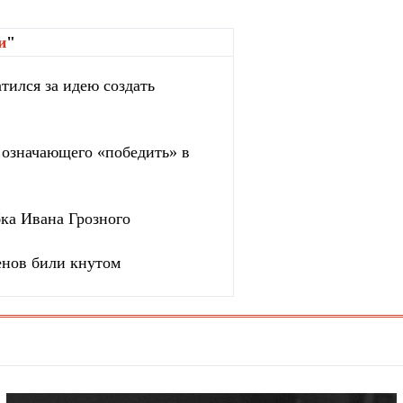
и
"
тился за идею создать
, означающего «победить» в
бка Ивана Грозного
енов били кнутом