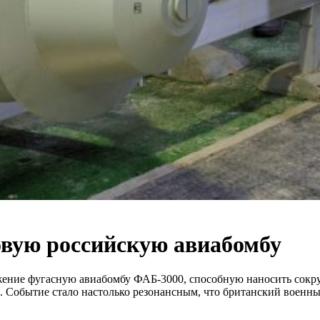
овую российскую авиабомбу
ужение фугасную авиабомбу ФАБ-3000, способную наносить сок
а. Событие стало настолько резонансным, что британский военн