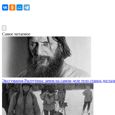
Самое читаемое
Эксгумация Распутина: зачем на самом деле тело старца доста