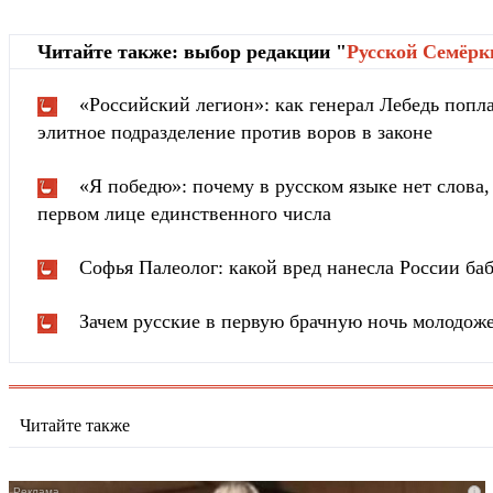
Читайте также: выбор редакции "
Русской Cемёрк
«Российский легион»: как генерал Лебедь попла
элитное подразделение против воров в законе
«Я победю»: почему в русском языке нет слова
первом лице единственного числа
Софья Палеолог: какой вред нанесла России ба
Зачем русские в первую брачную ночь молодож
Читайте также
i