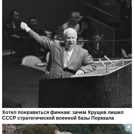
Хотел понравиться финнам: зачем Хрущев лишил
СССР стратегической военной базы Порккала
i