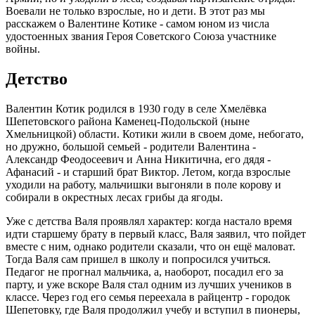
Воевали не только взрослые, но и дети. В этот раз мы
расскажем о Валентине Котике - самом юном из числа
удостоенных звания Героя Советского Союза участнике
войны.
Детство
Валентин Котик родился в 1930 году в селе Хмелёвка
Шепетовского района Каменец-Подольской (ныне
Хмельницкой) области. Котики жили в своем доме, небогато,
но дружно, большой семьей - родители Валентина -
Александр Феодосеевич и Анна Никитична, его дядя -
Афанасий - и старший брат Виктор. Летом, когда взрослые
уходили на работу, мальчишки выгоняли в поле корову и
собирали в окрестных лесах грибы да ягоды.
Уже с детства Валя проявлял характер: когда настало время
идти старшему брату в первый класс, Валя заявил, что пойдет
вместе с ним, однако родители сказали, что он ещё маловат.
Тогда Валя сам пришел в школу и попросился учиться.
Педагог не прогнал мальчика, а, наоборот, посадил его за
парту, и уже вскоре Валя стал одним из лучших учеников в
классе. Через год его семья переехала в райцентр - городок
Шепетовку, где Валя продолжил учебу и вступил в пионеры,