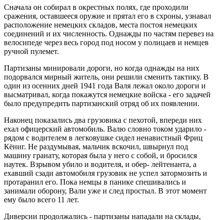
Сначала он собирал в окрестных полях, где проходили
сражения, оставшееся оружие и прятал его в схроны, узнавал
расположение немецких складов, места постоя немецких
соединений и их численность. Однажды по частям перевез на
велосипеде через весь город под носом у полицаев и немцев
ручной пулемет.
Партизаны минировали дороги, но когда однажды на них
подорвался мирный житель, они решили сменить тактику. В
один из осенних дней 1941 года Валя лежал около дороги и
высматривал, когда покажутся немецкие войска - его задачей
было предупредить партизанский отряд об их появлении.
Наконец показались два грузовика с пехотой, впереди них
ехал офицерский автомобиль. Валю словно током ударило -
рядом с водителем в легковушке сидел ненавистный Фриц
Кёниг. Не раздумывая, мальчик вскочил, швырнул под
машину гранату, которая была у него с собой, и бросился
наутек. Взрывом убило и водителя, и обер- лейтенанта, а
ехавший сзади автомобиля грузовик не успел затормозить и
протаранил его. Пока немцы в панике спешивались и
занимали оборону, Вали уже и след простыл. В этот момент
ему было всего 11 лет.
Диверсии продолжались - партизаны нападали на склады,