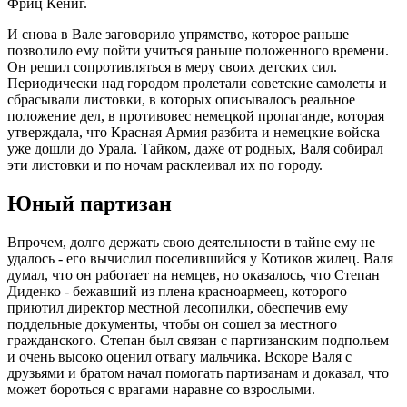
Фриц Кёниг.
И снова в Вале заговорило упрямство, которое раньше
позволило ему пойти учиться раньше положенного времени.
Он решил сопротивляться в меру своих детских сил.
Периодически над городом пролетали советские самолеты и
сбрасывали листовки, в которых описывалось реальное
положение дел, в противовес немецкой пропаганде, которая
утверждала, что Красная Армия разбита и немецкие войска
уже дошли до Урала. Тайком, даже от родных, Валя собирал
эти листовки и по ночам расклеивал их по городу.
Юный партизан
Впрочем, долго держать свою деятельности в тайне ему не
удалось - его вычислил поселившийся у Котиков жилец. Валя
думал, что он работает на немцев, но оказалось, что Степан
Диденко - бежавший из плена красноармеец, которого
приютил директор местной лесопилки, обеспечив ему
поддельные документы, чтобы он сошел за местного
гражданского. Степан был связан с партизанским подпольем
и очень высоко оценил отвагу мальчика. Вскоре Валя с
друзьями и братом начал помогать партизанам и доказал, что
может бороться с врагами наравне со взрослыми.