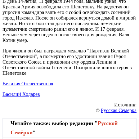
В день 14-летия, 11 февраля 1944 года, мальчик узнал, что
Красная Армия освободила его Шепетовку. На радостях он
упросил командира взять его с собой освобождать соседний
город Изяслав. После он собирался вернуться домой к мирной
жизни. Но этот бой стал для него последним: немецкий
пулеметчик смертельно ранил его в живот. И 17 февраля,
меньше чем через неделю после своего дня рождения, Валя
Котик умер.
При жизни он был награжден медалью “Партизан Великой
Отечественной”, а посмертно его удостоили звания Героя
Советского Союза и присвоили ему ордена Ленина и
Отечественной войны I степени. Похоронили юного героя в
Шепетовке.
Великая Отечественная
Василий Ходарев
Источник:
©
Русская Семерка
Читайте также: выбор редакции "
Русской
Cемёрки
"