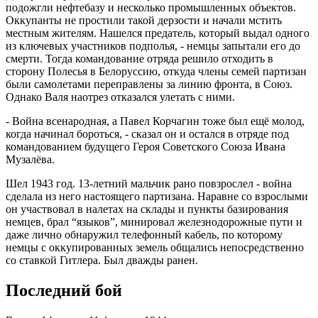
подожгли нефтебазу и несколько промышленных объектов.
Оккупанты не простили такой дерзости и начали мстить
местным жителям. Нашелся предатель, который выдал одного
из ключевых участников подполья, - немцы запытали его до
смерти. Тогда командование отряда решило отходить в
сторону Полесья в Белоруссию, откуда члены семей партизан
были самолетами переправлены за линию фронта, в Союз.
Однако Валя наотрез отказался улетать с ними.
- Война всенародная, а Павел Корчагин тоже был ещё молод,
когда начинал бороться, - сказал он и остался в отряде под
командованием будущего Героя Советского Союза Ивана
Музалёва.
Шел 1943 год. 13-летний мальчик рано повзрослел - война
сделала из него настоящего партизана. Наравне со взрослыми
он участвовал в налетах на склады и пункты базирования
немцев, брал “языков”, минировал железнодорожные пути и
даже лично обнаружил телефонный кабель, по которому
немцы с оккупированных земель общались непосредственно
со ставкой Гитлера. Был дважды ранен.
Последний бой