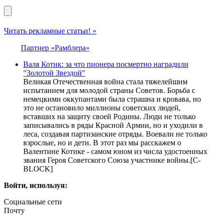
Читать рекламные статьи! »
Партнер «Рамблера»
Валя Котик: за что пионера посмертно наградили
"Золотой Звездой"
Великая Отечественная война стала тяжелейшим
испытанием для молодой страны Советов. Борьба с
немецкими оккупантами была страшна и кровава, но
это не остановило миллионы советских людей,
вставших на защиту своей Родины. Люди не только
записывались в ряды Красной Армии, но и уходили в
леса, создавая партизанские отряды. Воевали не только
взрослые, но и дети. В этот раз мы расскажем о
Валентине Котике - самом юном из числа удостоенных
звания Героя Советского Союза участнике войны.[С-
BLOCK]
Войти, используя:
Социальные сети
Почту