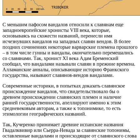
С меньшим пафосом вандалов относили к славянам еще
западноевропейские хронисты VIII века, которые,
основываясь на схожести названий, перенесли имя
исчезнувших вандалов на западных славян вендов. В более
поздних сочинениях некоторые варварские племена прошлого
– в том числе гунны и вандалы, окончательно перемешались
со славянами. Так, хронист XI века Адам Бременский
сообщал, что вандалами называли славян в прежние времена.
Алламанские анналы, описывающие историю Франкского
государства, называют славянов-вендов вандалами.
Современные историки, в попытках доказать славянское
происхождение вандалов, что свидетельствовало бы о
древнем происхождении славянских племен и наличие
ранней государственности, апеллируют именно к этим
средневековым авторам, а также к топонимике, то есть
этимологии географических названий.
Так, Кучеренко принимает древние испанские названия
Гвадалквивир или Сьерра-Невада за славянские топонимы,
оставленные вандалами и происходящие от славянского слова