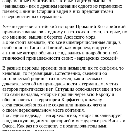
современные им античные авторы: Тацит упоминал о
«вандалиях» как о древнем названии одного из германских
племен; Плиний Старший видел в них представителей
северо-восточных германцев.
Уже позднее византийский историк Прокопий Кессарийский
причислял вандалов к одному из готских племен, которые, по
его мнению, вышли с берегов Азовского моря.
Но не стоит забывать, что все вышеперечисленные лица, в
особенности Тацит и Плиний, как впрочем, и другие
античные авторы обычно не вдавались в подробности об
этнической принадлежности своих «варварских соседей».
В разные периоды времени они называли их то скифами, то
кельтами, то германцами. Естественно, сведений об
исторической родине этих племен, как и весомых
доказательств об их принадлежности к германцам, у этих
авторов практически нет. Ситуация осложняется еще и тем,
что сами вандалы, которые прошли через всю Европу и
обосновались на территории Карфагена, к началу
средневековой эпохи не сохранили никаких легенд
о своем первоначальном месте обитания.
Последняя надежда – на археологию, которая локализирует
вандальскую родину территорией в междуречье рек Вислы и
Одера. Как раз по соседству с предположительными