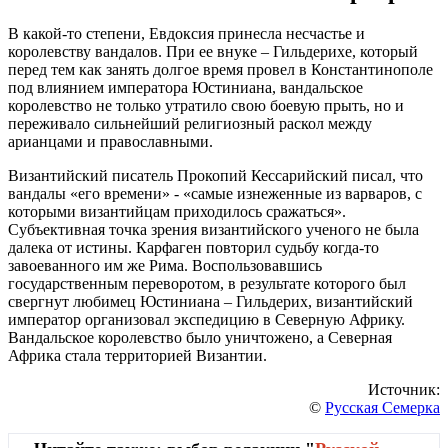
В какой-то степени, Евдоксия принесла несчастье и
королевству вандалов. При ее внуке – Гильдерихе, который
перед тем как занять долгое время провел в Константинополе
под влиянием императора Юстиниана, вандальское
королевство не только утратило свою боевую прыть, но и
переживало сильнейший религиозный раскол между
арианцами и православными.
Византийский писатель Прокопий Кессарийский писал, что
вандалы «его времени» - «самые изнеженные из варваров, с
которыми византийцам приходилось сражаться».
Субъективная точка зрения византийского ученого не была
далека от истины. Карфаген повторил судьбу когда-то
завоеванного им же Рима. Воспользовавшись
государственным переворотом, в результате которого был
свергнут любимец Юстиниана – Гильдерих, византийский
император организовал экспедицию в Северную Африку.
Вандальское королевство было уничтожено, а Северная
Африка стала территорией Византии.
Источник:
©
Русская Семерка