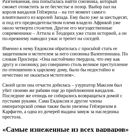
Разгневанная, она попыталась найти союзника, который
сможет отомстить за ее бесчестье и позор. Выбор пал на
короля вандалов Гейзериха – на тот момент самого
влиятельного из королей Запада. Ему было уже за шестьдесят,
и под его предводительством племя владело Африкой уже
около четверти столетия. Другие его могущественные
современники – Аттила и Теодорих уже стали историей, а он
по-прежнему наводил ужас и трепет на соседей.
Именно к нему Евдоксия обратилась с просьбой стать ее
защитником и мстителем за него союзника Валентиниана. По
словам Проспера: «Она настойчиво твердила, что ему как
другу и союзнику, раз совершено столь великое преступление
по отношению к царскому дому, было бы недостойно и
нечестиво не оказаться мстителем».
Своей цели она отчасти добилась – узурпатор Максим был
убит своими же рабами еще до приближения вандалов.
Последние же отнюдь не собирались возвращаться домой с
пустыми руками. Сама Евдоксия и другие члены
императорской семьи также были увезены Гейзерихом в
Карфаген, а одна из дочерей выдана замуж за наследника
престола.
«Самые изнеженные из всех варваров»