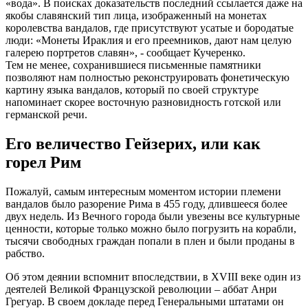
«вода». В поисках доказательств последний ссылается даже на
якобы славянский тип лица, изображенный на монетах
королевства вандалов, где присутствуют усатые и бородатые
люди: «Монеты Ираклия и его преемников, дают нам целую
галерею портретов славян», - сообщает Кучеренко.
Тем не менее, сохранившиеся письменные памятники
позволяют нам полностью реконструировать фонетическую
картину языка вандалов, который по своей структуре
напоминает скорее восточную разновидность готской или
германской речи.
Его величество Гейзерих, или как
горел Рим
Пожалуй, самым интересным моментом истории племени
вандалов было разорение Рима в 455 году, длившееся более
двух недель. Из Вечного города были увезены все культурные
ценности, которые только можно было погрузить на корабли,
тысячи свободных граждан попали в плен и были проданы в
рабство.
Об этом деянии вспомнит впоследствии, в XVIII веке один из
деятелей Великой Французской революции – аббат Анри
Грегуар. В своем докладе перед Генеральными штатами он