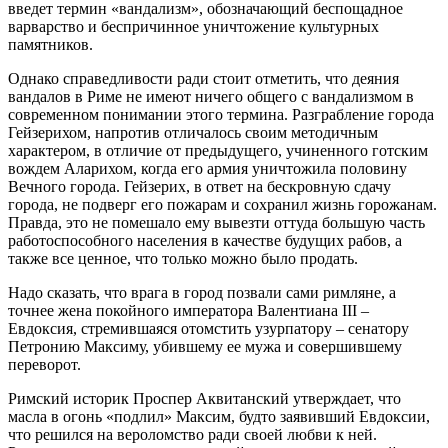
введет термин «вандализм», обозначающий беспощадное
варварство и беспричинное уничтожение культурных
памятников.
Однако справедливости ради стоит отметить, что деяния
вандалов в Риме не имеют ничего общего с вандализмом в
современном понимании этого термина. Разграбление города
Гейзерихом, напротив отличалось своим методичным
характером, в отличие от предыдущего, учиненного готским
вождем Аларихом, когда его армия уничтожила половину
Вечного города. Гейзерих, в ответ на бескровную сдачу
города, не подверг его пожарам и сохранил жизнь горожанам.
Правда, это не помешало ему вывезти оттуда большую часть
работоспособного населения в качестве будущих рабов, а
также все ценное, что только можно было продать.
Надо сказать, что врага в город позвали сами римляне, а
точнее жена покойного императора Валентиана III –
Евдоксия, стремившаяся отомстить узурпатору – сенатору
Петронию Максиму, убившему ее мужа и совершившему
переворот.
Римский историк Проспер Аквитанский утверждает, что
масла в огонь «подлил» Максим, будто заявивший Евдоксии,
что решился на вероломство ради своей любви к ней.