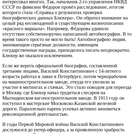
интересовал многих. Так, начальник 2-го управления НКВД
СССР по фамилии Фёдоров провёл расследование, итогом
которого стала «Справка о результатах проверки
биографических данных Блюхера». Он обратил внимание на
целый ряд несовпадений в существующем жизнеописании
«красного маршала». Например, Фёдорова удивило
отсутствие собственноручно написанной автобиографии. В то
время такого просто не могло быть! Автобиографию людям,
занимающим серьёзные должности, имеющим
государственные награды, приходилось писать неоднократно.
Блюхер же оказался исключением.
Если же верить официальной биографии, составленной
третьими лицами, Василий Константинович с 14-летнего
возраста работал в лавке в Петербурге, потом чернорабочим
на машиностроительном заводе, откуда его уволили за
участие в митингах и стачках. Это стало поводом для переезда
в Москву, где Блюхер начал трудиться слесарем на
Мытищинском вагоностроительном заводе. В 1913 году он
поступил в мастерские Московско-Казанской железной
дороги. Параллельно парень успевал активно заниматься
революционной деятельностью.
В годы Первой Мировой войны Василий Константинович
дослужился до унтер-офицера, а за проявленную храбрость