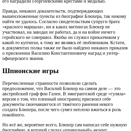
его наградили Георгиевскими крестами и медалью.
Правда, никаких доказательств, подтверждающих
вышеизложенные пункты из биографии Блюхера, так никому
найти не удалось. Согласно свидетельствам супруги брата
«красного маршала», ни в каких митингах Блюхер не
участвовал, на заводах не работал, да и на войне ничего
геройского не совершил. Якобы он служил приказчиком у
какой-то купчихи, к тому же являясь её любовником. Кстати,
в документах полка также не было найдено никаких приказов
о присвоении Василию Константиновичу наград и унтер-
офицерского звания.
Шпионские игры
Перечисленные странности позволили сделать
предположение, что Василий Блюхер на самом деле — это
австрийский граф фон Гален. В эмигрантской среде «гуляла»
версия о том, что пленный иностранец присвоил себе
документы скончавшегося от тяжёлого ранения некого
солдата Блюхера, после чего сумел неплохо вжиться в роль
покойного.
Но всё же, вероятнее всего, Блюхер сам написал себе нужную
биографию, в которой сделал «правильный» акцент.